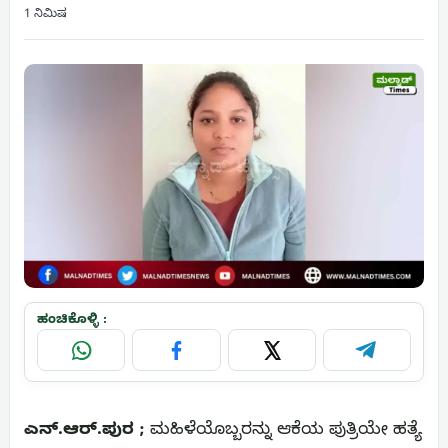
1 ನಿಮಿಷ
ಹಂಚಿಕೊಳ್ಳಿ :
WhatsApp
Facebook
X
Telegram
ಎನ್.ಆರ್.ಪುರ ;
ಮಹಿಳೆಯೊಬ್ಬರನ್ನು ಆಕೆಯ ಪುತ್ರಿಯೇ ಹತ್ಯೆ