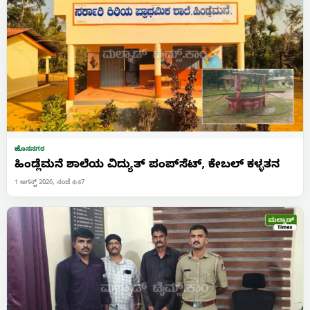
ಹೊಸನಗರ
ಹಿಂಡ್ಲೆಮನೆ ಶಾಲೆಯ ವಿದ್ಯುತ್ ಪಂಪ್‌ಸೆಟ್, ಕೇಬಲ್ ಕಳ್ಳತನ
1 ಆಗಸ್ಟ್ 2026, ಸಂಜೆ 4:47