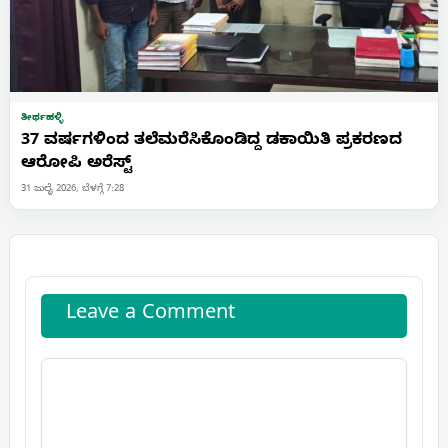
ತೀರ್ಥಹಳ್ಳಿ
37 ವರ್ಷಗಳಿಂದ ತಲೆಮರೆಸಿಕೊಂಡಿದ್ದ ಡಕಾಯಿತಿ ಪ್ರಕರಣದ
ಆರೋಪಿ ಅರೆಸ್ಟ್
31 ಜುಲೈ 2026, ಬೆಳಗ್ಗೆ 7:28
Leave a Comment
Comment