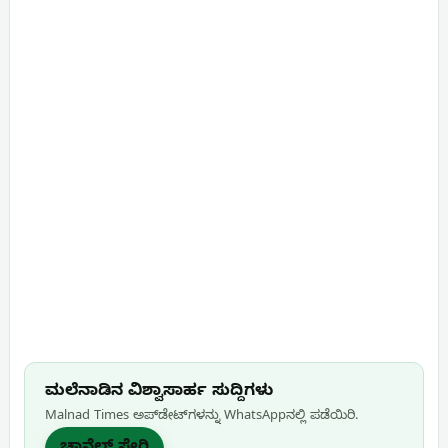
ಮಲೆನಾಡಿನ ವಿಶ್ವಾಸಾರ್ಹ ಸುದ್ದಿಗಳು
Malnad Times ಅಪ್‌ಡೇಟ್‌ಗಳನ್ನು WhatsApp‌ನಲ್ಲಿ ಪಡೆಯಿರಿ.