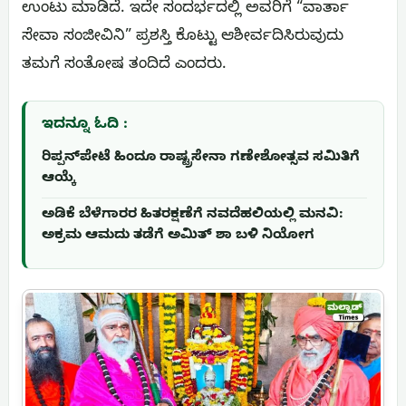
ಉಂಟು ಮಾಡಿದೆ. ಇದೇ ಸಂದರ್ಭದಲ್ಲಿ ಅವರಿಗೆ “ವಾರ್ತಾ
ಸೇವಾ ಸಂಜೀವಿನಿ” ಪ್ರಶಸ್ತಿ ಕೊಟ್ಟು ಆಶೀರ್ವದಿಸಿರುವುದು
ತಮಗೆ ಸಂತೋಷ ತಂದಿದೆ ಎಂದರು.
ಇದನ್ನೂ ಓದಿ :
ರಿಪ್ಪನ್‌ಪೇಟೆ ಹಿಂದೂ ರಾಷ್ಟ್ರಸೇನಾ ಗಣೇಶೋತ್ಸವ ಸಮಿತಿಗೆ
ಆಯ್ಕೆ
ಅಡಿಕೆ ಬೆಳೆಗಾರರ ಹಿತರಕ್ಷಣೆಗೆ ನವದೆಹಲಿಯಲ್ಲಿ ಮನವಿ:
ಅಕ್ರಮ ಆಮದು ತಡೆಗೆ ಅಮಿತ್ ಶಾ ಬಳಿ ನಿಯೋಗ