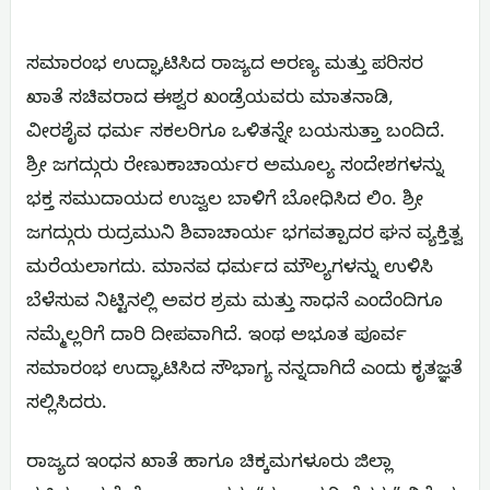
ಸಮಾರಂಭ ಉದ್ಘಾಟಿಸಿದ ರಾಜ್ಯದ ಅರಣ್ಯ ಮತ್ತು ಪರಿಸರ
ಖಾತೆ ಸಚಿವರಾದ ಈಶ್ವರ ಖಂಡ್ರೆಯವರು ಮಾತನಾಡಿ,
ವೀರಶೈವ ಧರ್ಮ ಸಕಲರಿಗೂ ಒಳಿತನ್ನೇ ಬಯಸುತ್ತಾ ಬಂದಿದೆ.
ಶ್ರೀ ಜಗದ್ಗುರು ರೇಣುಕಾಚಾರ್ಯರ ಅಮೂಲ್ಯ ಸಂದೇಶಗಳನ್ನು
ಭಕ್ತ ಸಮುದಾಯದ ಉಜ್ವಲ ಬಾಳಿಗೆ ಬೋಧಿಸಿದ ಲಿಂ. ಶ್ರೀ
ಜಗದ್ಗುರು ರುದ್ರಮುನಿ ಶಿವಾಚಾರ್ಯ ಭಗವತ್ಪಾದರ ಘನ ವ್ಯಕ್ತಿತ್ವ
ಮರೆಯಲಾಗದು. ಮಾನವ ಧರ್ಮದ ಮೌಲ್ಯಗಳನ್ನು ಉಳಿಸಿ
ಬೆಳೆಸುವ ನಿಟ್ಟಿನಲ್ಲಿ ಅವರ ಶ್ರಮ ಮತ್ತು ಸಾಧನೆ ಎಂದೆಂದಿಗೂ
ನಮ್ಮೆಲ್ಲರಿಗೆ ದಾರಿ ದೀಪವಾಗಿದೆ. ಇಂಥ ಅಭೂತ ಪೂರ್ವ
ಸಮಾರಂಭ ಉದ್ಘಾಟಿಸಿದ ಸೌಭಾಗ್ಯ ನನ್ನದಾಗಿದೆ ಎಂದು ಕೃತಜ್ಞತೆ
ಸಲ್ಲಿಸಿದರು.
ರಾಜ್ಯದ ಇಂಧನ ಖಾತೆ ಹಾಗೂ ಚಿಕ್ಕಮಗಳೂರು ಜಿಲ್ಲಾ