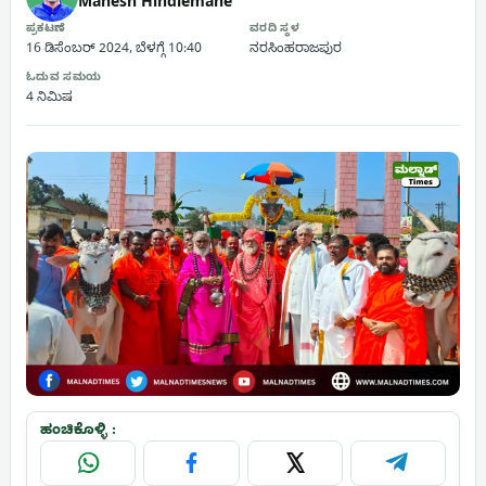
Mahesh Hindlemane
ಪ್ರಕಟಣೆ
ವರದಿ ಸ್ಥಳ
16 ಡಿಸೆಂಬರ್ 2024, ಬೆಳಗ್ಗೆ 10:40
ನರಸಿಂಹರಾಜಪುರ
ಓದುವ ಸಮಯ
4 ನಿಮಿಷ
ಹಂಚಿಕೊಳ್ಳಿ :
WhatsApp
Facebook
X
Telegram