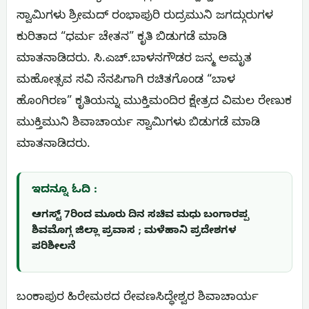
ಸ್ವಾಮಿಗಳು ಶ್ರೀಮದ್ ರಂಭಾಪುರಿ ರುದ್ರಮುನಿ ಜಗದ್ಗುರುಗಳ
ಕುರಿತಾದ “ಧರ್ಮ ಚೇತನ” ಕೃತಿ ಬಿಡುಗಡೆ ಮಾಡಿ
ಮಾತನಾಡಿದರು. ಸಿ.ಎಚ್.ಬಾಳನಗೌಡರ ಜನ್ಮ ಅಮೃತ
ಮಹೋತ್ಸವ ಸವಿ ನೆನಪಿಗಾಗಿ ರಚಿತಗೊಂಡ “ಬಾಳ
ಹೊಂಗಿರಣ” ಕೃತಿಯನ್ನು ಮುಕ್ತಿಮಂದಿರ ಕ್ಷೇತ್ರದ ವಿಮಲ ರೇಣುಕ
ಮುಕ್ತಿಮುನಿ ಶಿವಾಚಾರ್ಯ ಸ್ವಾಮಿಗಳು ಬಿಡುಗಡೆ ಮಾಡಿ
ಮಾತನಾಡಿದರು.
ಇದನ್ನೂ ಓದಿ :
ಆಗಸ್ಟ್ 7ರಿಂದ ಮೂರು ದಿನ ಸಚಿವ ಮಧು ಬಂಗಾರಪ್ಪ
ಶಿವಮೊಗ್ಗ ಜಿಲ್ಲಾ ಪ್ರವಾಸ ; ಮಳೆಹಾನಿ ಪ್ರದೇಶಗಳ
ಪರಿಶೀಲನೆ
ಬಂಕಾಪುರ ಹಿರೇಮಠದ ರೇವಣಸಿದ್ಧೇಶ್ವರ ಶಿವಾಚಾರ್ಯ