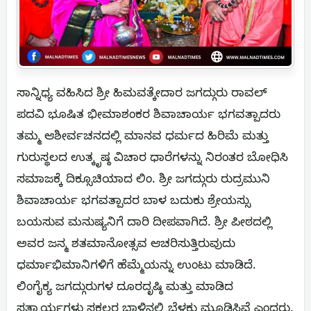
ಸಾನ್ನಿಧ್ಯ ವಹಿಸಿದ ಶ್ರೀ ಹಿಮವತ್ಕೇದಾರ ಜಗದ್ಗುರು ರಾವಲ್
ಪದವಿ ಭೂಷಿತ ಭೀಮಾಶಂಕರ ಶಿವಾಚಾರ್ಯ ಭಗವತ್ಪಾದರು
ತಮ್ಮ ಆಶೀರ್ವಚನದಲ್ಲಿ ಮಾನವ ಧರ್ಮದ ಹಿರಿಮೆ ಮತ್ತು
ಗುರುಸ್ಥಲದ ಉತ್ಕೃಷ್ಠ ವಿಚಾರ ಧಾರೆಗಳನ್ನು ನಿರಂತರ ಬೋಧಿಸಿ
ಸಮಾಜಕ್ಕೆ ದಿಕ್ಸೂಚಿಯಾದ ಲಿಂ. ಶ್ರೀ ಜಗದ್ಗುರು ರುದ್ರಮುನಿ
ಶಿವಾಚಾರ್ಯ ಭಗವತ್ಪಾದರ ಬಾಳ ಬದುಕು ಶ್ರೇಯಸ್ಸು
ಬಯಸುವ ಮನುಷ್ಯನಿಗೆ ದಾರಿ ದೀಪವಾಗಿದೆ. ಶ್ರೀ ಪೀಠದಲ್ಲಿ
ಅವರ ಜನ್ಮ ಶತಮಾನೋತ್ಸವ ಆಚರಿಸುತ್ತಿರುವುದು
ಧರ್ಮಾಭಿಮಾನಿಗಳಿಗೆ ಹೆಮ್ಮೆಯನ್ನು ಉಂಟು ಮಾಡಿದೆ.
ಲಿಂಗೈಕ್ಯ ಜಗದ್ಗುರುಗಳ ದೂರದೃಷ್ಠಿ ಮತ್ತು ಮಾಡಿದ
ಸತ್ಕಾರ್ಯಗಳು ಸಕಲರ ಬಾಳಿನಲ್ಲಿ ಬೆಳಕು ಮೂಡಿಸಿವೆ ಎಂದರು.