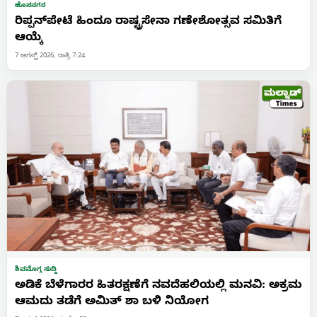
ಹೊಸನಗರ
ರಿಪ್ಪನ್‌ಪೇಟೆ ಹಿಂದೂ ರಾಷ್ಟ್ರಸೇನಾ ಗಣೇಶೋತ್ಸವ ಸಮಿತಿಗೆ
ಆಯ್ಕೆ
7 ಆಗಸ್ಟ್ 2026, ರಾತ್ರಿ 7:24
ಶಿವಮೊಗ್ಗ ಸುದ್ದಿ
ಅಡಿಕೆ ಬೆಳೆಗಾರರ ಹಿತರಕ್ಷಣೆಗೆ ನವದೆಹಲಿಯಲ್ಲಿ ಮನವಿ: ಅಕ್ರಮ
ಆಮದು ತಡೆಗೆ ಅಮಿತ್ ಶಾ ಬಳಿ ನಿಯೋಗ