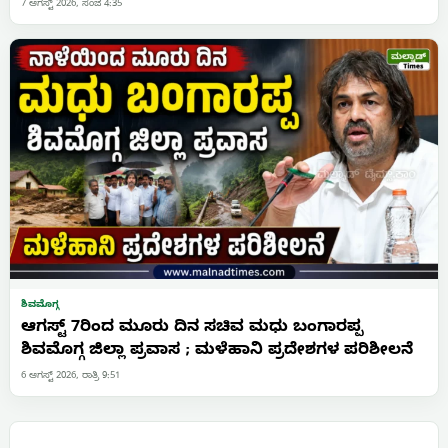
7 ಆಗಸ್ಟ್ 2026, ಸಂಜೆ 4:35
ಶಿವಮೊಗ್ಗ
ಆಗಸ್ಟ್ 7ರಿಂದ ಮೂರು ದಿನ ಸಚಿವ ಮಧು ಬಂಗಾರಪ್ಪ
ಶಿವಮೊಗ್ಗ ಜಿಲ್ಲಾ ಪ್ರವಾಸ ; ಮಳೆಹಾನಿ ಪ್ರದೇಶಗಳ ಪರಿಶೀಲನೆ
6 ಆಗಸ್ಟ್ 2026, ರಾತ್ರಿ 9:51