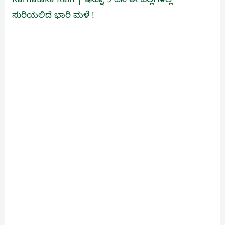
Karnataka Rain | ಇನ್ನೂ 5 ದಿನ ಈ ಜಿಲ್ಲೆಗಳಲ್ಲಿ
ಸುರಿಯಲಿದೆ ಭಾರಿ ಮಳೆ !