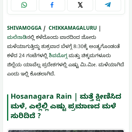
WhatsApp
Facebook
X
Telegram
SHIVAMOGGA
/
CHIKKAMAGALURU
|
ಮಲೆನಾಡಿ
ನಲ್ಲಿ ಕಳೆದೊಂದು ವಾರದಿಂದ ಜೋರು
ಮಳೆಯಾಗುತ್ತಿದ್ದು ಶುಕ್ರವಾರ ಬೆಳಗ್ಗೆ 8:30ಕ್ಕೆ ಅಂತ್ಯಗೊಂಡಂತೆ
ಕಳೆದ 24 ಗಂಟೆಗಳಲ್ಲಿ
ಶಿವಮೊಗ್ಗ
ಮತ್ತು ಚಿಕ್ಕಮಗಳೂರು
ಜಿಲ್ಲೆಯ ಯಾವೆಲ್ಲ ಪ್ರದೇಶಗಳಲ್ಲಿ ಎಷ್ಟು ಮಿ.ಮೀ. ಮಳೆಯಾಗಿದೆ
ಎಂದು ಇಲ್ಲಿ ಕೊಡಲಾಗಿದೆ.
Hosanagara Rain | ಮತ್ತೆ ಕ್ಷೀಣಿಸಿದ
ಮಳೆ, ಎಲ್ಲೆಲ್ಲಿ ಎಷ್ಟು ಪ್ರಮಾಣದ ಮಳೆ
ಸುರಿದಿದೆ ?