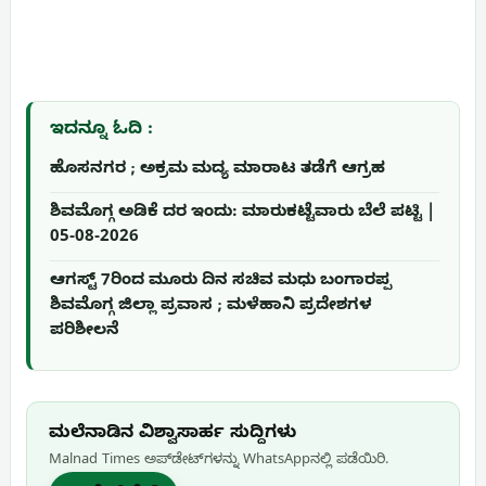
ಇದನ್ನೂ ಓದಿ :
ಹೊಸನಗರ ; ಅಕ್ರಮ ಮದ್ಯ ಮಾರಾಟ ತಡೆಗೆ ಆಗ್ರಹ
ಶಿವಮೊಗ್ಗ ಅಡಿಕೆ ದರ ಇಂದು: ಮಾರುಕಟ್ಟೆವಾರು ಬೆಲೆ ಪಟ್ಟಿ |
05-08-2026
ಆಗಸ್ಟ್ 7ರಿಂದ ಮೂರು ದಿನ ಸಚಿವ ಮಧು ಬಂಗಾರಪ್ಪ
ಶಿವಮೊಗ್ಗ ಜಿಲ್ಲಾ ಪ್ರವಾಸ ; ಮಳೆಹಾನಿ ಪ್ರದೇಶಗಳ
ಪರಿಶೀಲನೆ
ಮಲೆನಾಡಿನ ವಿಶ್ವಾಸಾರ್ಹ ಸುದ್ದಿಗಳು
Malnad Times ಅಪ್‌ಡೇಟ್‌ಗಳನ್ನು WhatsApp‌ನಲ್ಲಿ ಪಡೆಯಿರಿ.