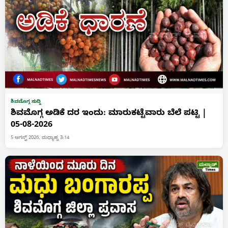
ಶಿವಮೊಗ್ಗ ಸುದ್ದಿ
ಶಿವಮೊಗ್ಗ ಅಡಿಕೆ ದರ ಇಂದು: ಮಾರುಕಟ್ಟೆವಾರು ಬೆಲೆ ಪಟ್ಟಿ |
05-08-2026
5 ಆಗಸ್ಟ್ 2026, ಮಧ್ಯಾಹ್ನ 3:14