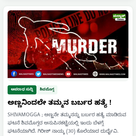
ಅಪರಾಧ ಸುದ್ದಿ
ಶಿವಮೊಗ್ಗ
ಅಣ್ಣನಿಂದಲೇ ತಮ್ಮನ ಬರ್ಬರ ಹತ್ಯೆ !
SHIVAMOGGA ; ಅಣ್ಣನೇ ತಮ್ಮನನ್ನು ಬರ್ಬರ ಹತ್ಯೆ ಮಾಡಿರುವ
ಘಟನೆ ಶಿವಮೊಗ್ಗದ ಅನುಪಿನಕಟ್ಟೆಯಲ್ಲಿ ಇಂದು ಬೆಳಗ್ಗೆ
ಘಟನೆಯಾಗಿದೆ. ಗಿರೀಶ್‌ ನಾಯ್ಕ (30) ಕೊಲೆಯಾದ ದುರ್ದೈವಿ.