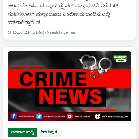
ಆಗಿದ್ದ ಬೆಂಗಳೂರಿನ ಕ್ಯಾಬ್ ಡ್ರೈವರ್ ನನ್ನು ಘಟನೆ ನಡೆದ 48
ಗಂಟೆಗಳೊಳಗೆ ಮಲ್ಲಂದೂರು ಪೊಲೀಸರು ಬಂಧಿಸುವಲ್ಲಿ
ಸಫಲಾಗಿದ್ದಾರೆ. ಪ…
25 ನವೆಂಬರ್ 2024, ರಾತ್ರಿ 9:40
·
Mahesh Hindlemane
ಅಪರಾಧ ಸುದ್ದಿ
ಶಿಕಾರಿಪುರ