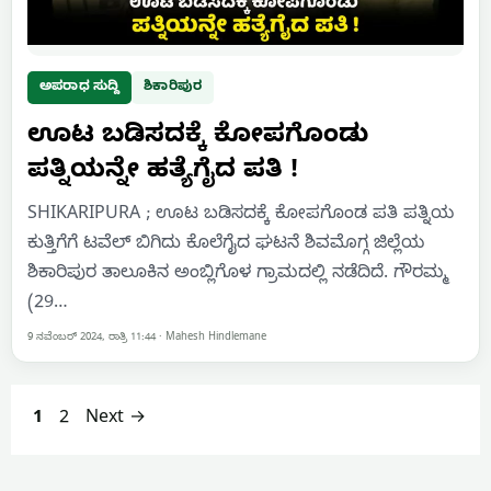
ಅಪರಾಧ ಸುದ್ದಿ
ಶಿಕಾರಿಪುರ
ಊಟ ಬಡಿಸದಕ್ಕೆ ಕೋಪಗೊಂಡು
ಪತ್ನಿಯನ್ನೇ ಹತ್ಯೆಗೈದ ಪತಿ !
SHIKARIPURA ; ಊಟ ಬಡಿಸದಕ್ಕೆ ಕೋಪಗೊಂಡ ಪತಿ ಪತ್ನಿಯ
ಕುತ್ತಿಗೆಗೆ ಟವೆಲ್ ಬಿಗಿದು ಕೊಲೆಗೈದ ಘಟನೆ ಶಿವಮೊಗ್ಗ ಜಿಲ್ಲೆಯ
ಶಿಕಾರಿಪುರ ತಾಲೂಕಿನ ಅಂಬ್ಲಿಗೊಳ ಗ್ರಾಮದಲ್ಲಿ ನಡೆದಿದೆ. ಗೌರಮ್ಮ
(29…
9 ನವೆಂಬರ್ 2024, ರಾತ್ರಿ 11:44
·
Mahesh Hindlemane
Page
Page
1
2
Next
→