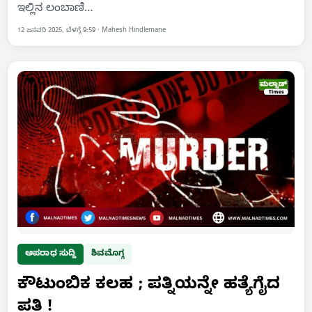
ಇಲ್ಲಿನ ಲಂಬಾಣಿ…
12 ಜನವರಿ 2025, ಬೆಳಗ್ಗೆ 9:59
·
Mahesh Hindlemane
ಅಪರಾಧ ಸುದ್ದಿ
ಶಿವಮೊಗ್ಗ
ಕೌಟುಂಬಿಕ ಕಲಹ ; ಪತ್ನಿಯನ್ನೇ ಹತ್ಯೆಗೈದ
ಪತಿ !