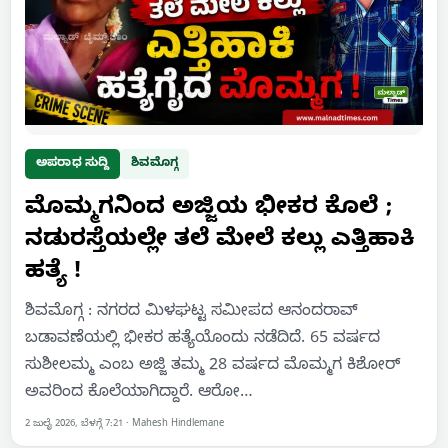
ಅಪರಾಧ ಸುದ್ದಿ
ಶಿವಮೊಗ್ಗ
ಮೊಮ್ಮಗನಿಂದ ಅಜ್ಜಿಯ ಭೀಕರ ಕೊಲೆ ;
ನಡುರಸ್ತೆಯಲ್ಲೇ ತಲೆ ಮೇಲೆ ಕಲ್ಲು ಎತ್ತಿಹಾಕಿ
ಹತ್ಯೆ !
ಶಿವಮೊಗ್ಗ : ನಗರದ ಮಿಳಘಟ್ಟ ಸಮೀಪದ ಆನಂದರಾವ್
ಬಡಾವಣೆಯಲ್ಲಿ ಭೀಕರ ಹತ್ಯೆಯೊಂದು ನಡೆದಿದೆ. 65 ವರ್ಷದ
ಸುಶೀಲಮ್ಮ ಎಂಬ ಅಜ್ಜಿ ತಮ್ಮ 28 ವರ್ಷದ ಮೊಮ್ಮಗ ಕಿಶೋರ್
ಅವರಿಂದ ಕೊಲೆಯಾಗಿದ್ದಾರೆ. ಆರೋ…
2 ಜುಲೈ 2026, ಬೆಳಗ್ಗೆ 7:21
·
Mahesh Hindlemane