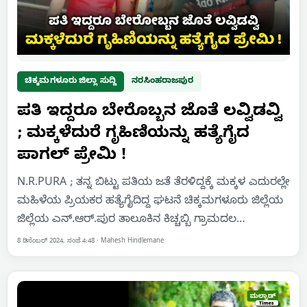
ಚಿಕ್ಕಮಗಳೂರು ಜಿಲ್ಲಾ ಸುದ್ದಿ
ನರಸಿಂಹರಾಜಪುರ
ಪತಿ ಇದ್ದರೂ ಬೇರೊಬ್ಬನ ಜೊತೆ ಲವ್ವಿಡವ್ವಿ
; ಮಕ್ಕಳೆದುರೆ ಗೃಹಿಣಿಯನ್ನು ಹತ್ಯೆಗೈದ
ಪಾಗಲ್ ಪ್ರೇಮಿ !
N.R.PURA ; ತನ್ನ ಬಿಟ್ಟು ಪತಿಯ ಜತೆ ತೆರಳಿದ್ದಕ್ಕೆ ಮಕ್ಕಳ ಎದುರಲ್ಲೇ
ಮಹಿಳೆಯ ಪ್ರಿಯಕರ ಹತ್ಯೆಗೈದಿದ್ದ ಘಟನೆ ಚಿಕ್ಕಮಗಳೂರು ಜಿಲ್ಲೆಯ
ಜಿಲ್ಲೆಯ ಎನ್.ಆರ್.ಪುರ ತಾಲೂಕಿನ ಕಿಚ್ಚಬ್ಬಿ ಗ್ರಾಮದಲ…
8 ಡಿಸೆಂಬರ್ 2024, ಸಂಜೆ 4:48
·
Mahesh Hindlemane