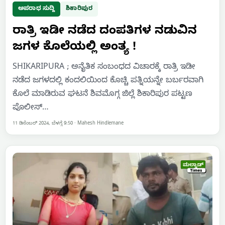
ಅಪರಾಧ ಸುದ್ದಿ
ಶಿಕಾರಿಪುರ
ರಾತ್ರಿ ಇಡೀ ನಡೆದ ದಂಪತಿಗಳ ನಡುವಿನ
ಜಗಳ ಕೊಲೆಯಲ್ಲಿ ಅಂತ್ಯ !
SHIKARIPURA ; ಅನೈತಿಕ ಸಂಬಂಧದ ವಿಚಾರಕ್ಕೆ ರಾತ್ರಿ ಇಡೀ
ನಡೆದ ಜಗಳದಲ್ಲಿ ಕಂದಲಿಯಿಂದ ಕೊಚ್ಚಿ ಪತ್ನಿಯನ್ನೇ ಬರ್ಬರವಾಗಿ
ಕೊಲೆ ಮಾಡಿರುವ ಘಟನೆ ಶಿವಮೊಗ್ಗ ಜಿಲ್ಲೆ ಶಿಕಾರಿಪುರ ಪಟ್ಟಣ
ಪೊಲೀಸ್…
11 ಡಿಸೆಂಬರ್ 2024, ಬೆಳಗ್ಗೆ 9:50
·
Mahesh Hindlemane