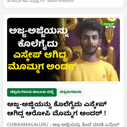
30 ನವೆಂಬರ್ 2024, ಮಧ್ಯಾಹ್ನ 2:57
·
Mahesh Hindlemane
ಚಿಕ್ಕಮಗಳೂರು ತಾಲೂಕು ಸುದ್ದಿ
ಚಿಕ್ಕಮಗಳೂರು
ಅಜ್ಜ-ಅಜ್ಜಿಯನ್ನು ಕೊಲೆಗೈದು ಎಸ್ಕೇಪ್
ಆಗಿದ್ದ ಆರೋಪಿ ಮೊಮ್ಮಗ ಅಂದರ್ !
CHIKKAMAGALURU ; ಅಜ್ಜ-ಅಜ್ಜಿಯನ್ನು ಕೊಲೆ ಮಾಡಿ ಎಸ್ಕೇಪ್