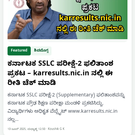
Featured
ಶಿವಮೊಗ್ಗ
ಕರ್ನಾಟಕ SSLC ಪರೀಕ್ಷೆ-2 ಫಲಿತಾಂಶ
ಪ್ರಕಟ – karresults.nic.in ನಲ್ಲಿ ಈ
ರೀತಿ ಚೆಕ್ ಮಾಡಿ
ಕರ್ನಾಟಕ SSLC ಪರೀಕ್ಷೆ-2 (Supplementary) ಫಲಿತಾಂಶವನ್ನು
ಕರ್ನಾಟಕ ಪ್ರೌಢ ಶಿಕ್ಷಣ ಪರೀಕ್ಷಾ ಮಂಡಳಿ ಪ್ರಕಟಿಸಿದ್ದು,
ವಿದ್ಯಾರ್ಥಿಗಳು ಅಧಿಕೃತ ವೆಬ್ಸೈಟ್‌ www.karresults.nic.in
ನಲ್ಲ…
13 ಜೂನ್ 2025, ಮಧ್ಯಾಹ್ನ 12:50
·
Koushik G K