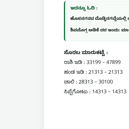
ಇದನ್ನೂ ಓದಿ :
ಹೊಸನಗರದ ದೊಡ್ಡಿನಗದ್ದೆಯಲ್ಲಿ ಧರ
ಶಿವಮೊಗ್ಗ ಅಡಿಕೆ ದರ ಇಂದು: ಮಾರು
ಸೊರಬ ಮಾರುಕಟ್ಟೆ :
ರಾಶಿ ಇಡಿ : 33199 – 47899
ಹಂಡ ಇಡಿ : 21313 – 21313
ಚಾಲಿ : 28313 – 30100
ಸಿಪ್ಪೆಗೋಟು : 14313 – 14313