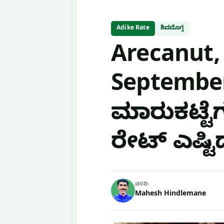
Adike Rate
ಶಿವಮೊಗ್ಗ
Arecanut,
September
ಮಾರುಕಟ್ಟೆಗ
ರೇಟ್ ಎಷ್ಟಿದ
ವರದಿ:
Mahesh Hindlemane