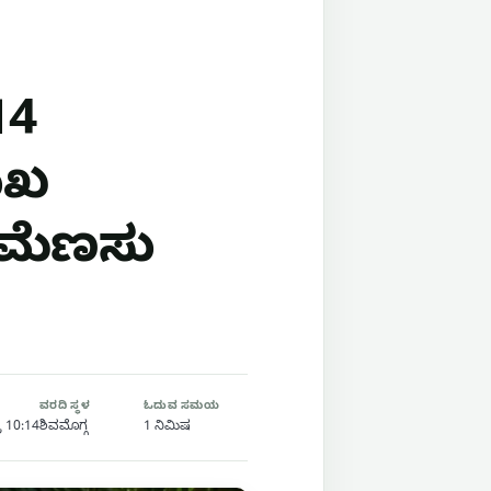
14
ುಖ
ಳುಮೆಣಸು
ವರದಿ ಸ್ಥಳ
ಓದುವ ಸಮಯ
ರಿ 10:14
ಶಿವಮೊಗ್ಗ
1 ನಿಮಿಷ