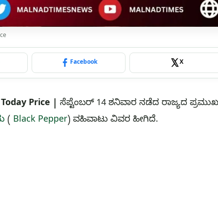
ice
p
Facebook
X
Today Price |
ಸೆಪ್ಟೆಂಬರ್ 14 ಶನಿವಾರ ನಡೆದ ರಾಜ್ಯದ ಪ್ರಮುಖ 
ು
(
Black Pepper
) ವಹಿವಾಟು ವಿವರ ಹೀಗಿದೆ.