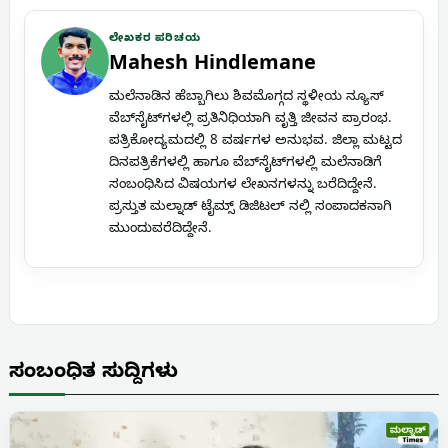
ಲೇಖಕರ ಪರಿಚಯ
Mahesh Hindlemane
ಮಲೆನಾಡಿನ ಹೆಬ್ಬಾಗಿಲು ಶಿವಮೊಗ್ಗದ ಸ್ಥಳೀಯ ನ್ಯೂಸ್
ವೆಬ್‌ಸೈಟ್‌ಗಳಲ್ಲಿ ಪ್ರತಿನಿಧಿಯಾಗಿ ವೃತ್ತಿ ಜೀವನ ಪ್ರಾರಂಭ.
ಪತ್ರಿಕೋದ್ಯಮದಲ್ಲಿ 8 ವರ್ಷಗಳ ಅನುಭವ. ಜಿಲ್ಲಾ ಮಟ್ಟದ
ದಿನಪತ್ರಿಕೆಗಳಲ್ಲಿ ಹಾಗೂ ವೆಬ್‌ಸೈಟ್‌ಗಳಲ್ಲಿ ಮಲೆನಾಡಿಗೆ
ಸಂಬಂಧಿಸಿದ ವಿಷಯಗಳ ಲೇಖನಗಳನ್ನು ಬರೆದಿದ್ದೇನೆ.
ಪ್ರಸ್ತುತ ಮಲ್ನಾಡ್ ಟೈಮ್ಸ್ ಡಿಜಿಟಲ್ ನಲ್ಲಿ ಸಂಪಾದಕನಾಗಿ
ಮುಂದುವರೆದಿದ್ದೇನೆ.
ಸಂಬಂಧಿತ ಸುದ್ದಿಗಳು