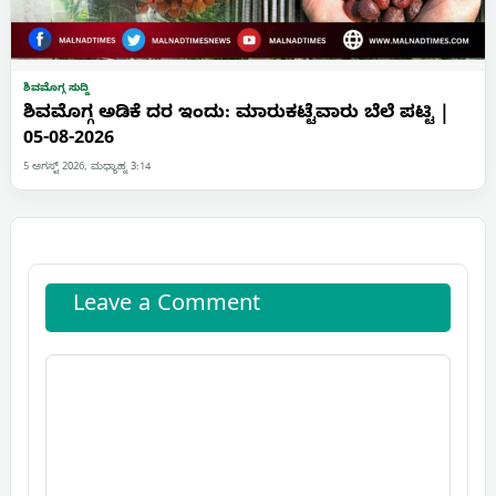
ಶಿವಮೊಗ್ಗ ಸುದ್ದಿ
ಶಿವಮೊಗ್ಗ ಅಡಿಕೆ ದರ ಇಂದು: ಮಾರುಕಟ್ಟೆವಾರು ಬೆಲೆ ಪಟ್ಟಿ |
05-08-2026
5 ಆಗಸ್ಟ್ 2026, ಮಧ್ಯಾಹ್ನ 3:14
Leave a Comment
Comment