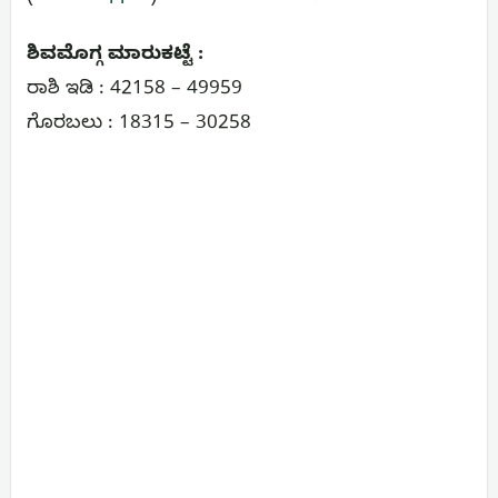
ಶಿವಮೊಗ್ಗ ಮಾರುಕಟ್ಟೆ :
ರಾಶಿ ಇಡಿ : 42158 – 49959
ಗೊರಬಲು : 18315 – 30258