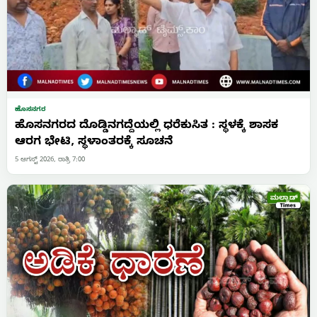
ಹೊಸನಗರ
ಹೊಸನಗರದ ದೊಡ್ಡಿನಗದ್ದೆಯಲ್ಲಿ ಧರೆಕುಸಿತ : ಸ್ಥಳಕ್ಕೆ ಶಾಸಕ
ಆರಗ ಭೇಟಿ, ಸ್ಥಳಾಂತರಕ್ಕೆ ಸೂಚನೆ
5 ಆಗಸ್ಟ್ 2026, ರಾತ್ರಿ 7:00