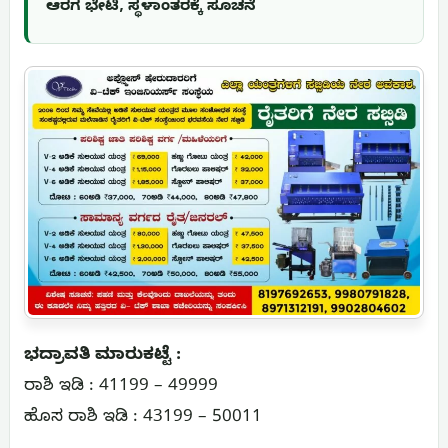
ಆರಗ ಭೇಟಿ, ಸ್ಥಳಾಂತರಕ್ಕೆ ಸೂಚನೆ
ಭದ್ರಾವತಿ ಮಾರುಕಟ್ಟೆ :
ರಾಶಿ ಇಡಿ : 41199 – 49999
ಹೊಸ ರಾಶಿ ಇಡಿ : 43199 – 50011