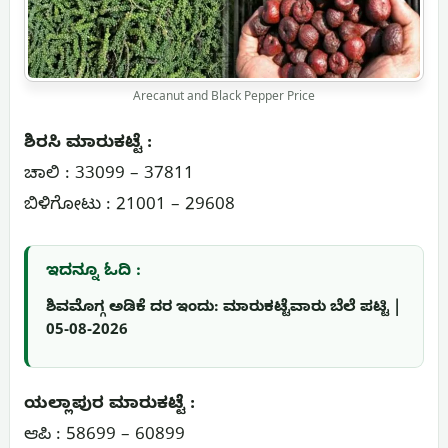
Arecanut and Black Pepper Price
ಶಿರಸಿ ಮಾರುಕಟ್ಟೆ :
ಚಾಲಿ : 33099 – 37811
ಬಿಳಿಗೋಟು : 21001 – 29608
ಇದನ್ನೂ ಓದಿ :
ಶಿವಮೊಗ್ಗ ಅಡಿಕೆ ದರ ಇಂದು: ಮಾರುಕಟ್ಟೆವಾರು ಬೆಲೆ ಪಟ್ಟಿ |
05-08-2026
ಯಲ್ಲಾಪುರ ಮಾರುಕಟ್ಟೆ :
ಆಪಿ : 58699 – 60899