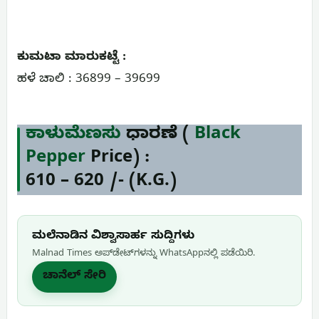
ಕುಮಟಾ ಮಾರುಕಟ್ಟೆ :
ಹಳೆ ಚಾಲಿ : 36899 – 39699
ಕಾಳುಮೆಣಸು
ಧಾರಣೆ (
Black
Pepper
Price) :
6
10
– 6
20
/- (K.G.)
ಮಲೆನಾಡಿನ ವಿಶ್ವಾಸಾರ್ಹ ಸುದ್ದಿಗಳು
Malnad Times ಅಪ್‌ಡೇಟ್‌ಗಳನ್ನು WhatsApp‌ನಲ್ಲಿ ಪಡೆಯಿರಿ.
ಚಾನೆಲ್ ಸೇರಿ