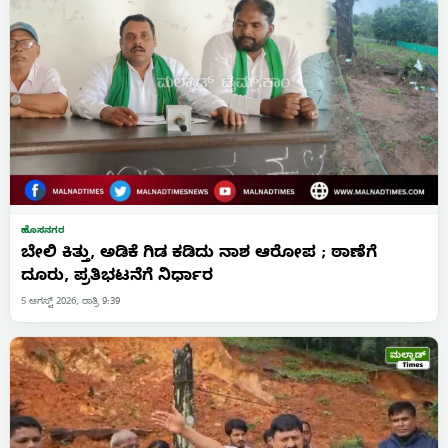
ಹೊಸನಗರ
ಬೇಲಿ ಕಿತ್ತು, ಅಡಿಕೆ ಗಿಡ ಕಡಿದು ನಾಶ ಆರೋಪ ; ಠಾಣೆಗೆ
ದೂರು, ಪ್ರತಿಭಟನೆಗೆ ನಿರ್ಧಾರ
5 ಆಗಸ್ಟ್ 2026, ರಾತ್ರಿ 9:39