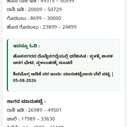
ಹೊಸ ರಾಶಿ ಇಡಿ : 49315 – 50599
ರಾಶಿ ಇಡಿ : 20009 – 50729
ಗೊರಬಲು : 8699 – 30000
ಹೊಸ ಗೊರಬಲು : 23899 – 24899
ಇದನ್ನೂ ಓದಿ :
ಹೊಸನಗರದ ದೊಡ್ಡಿನಗದ್ದೆಯಲ್ಲಿ ಧರೆಕುಸಿತ : ಸ್ಥಳಕ್ಕೆ ಶಾಸಕ
ಆರಗ ಭೇಟಿ, ಸ್ಥಳಾಂತರಕ್ಕೆ ಸೂಚನೆ
ಶಿವಮೊಗ್ಗ ಅಡಿಕೆ ದರ ಇಂದು: ಮಾರುಕಟ್ಟೆವಾರು ಬೆಲೆ ಪಟ್ಟಿ |
05-08-2026
ಸಾಗರ ಮಾರುಕಟ್ಟೆ :
ರಾಶಿ ಇಡಿ : 26989 – 49501
ಚಾಲಿ : 17989 – 33630