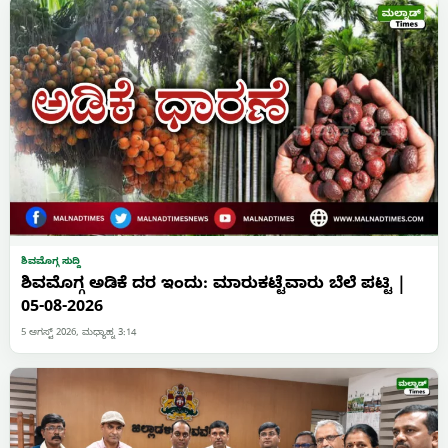
ಶಿವಮೊಗ್ಗ ಸುದ್ದಿ
ಶಿವಮೊಗ್ಗ ಅಡಿಕೆ ದರ ಇಂದು: ಮಾರುಕಟ್ಟೆವಾರು ಬೆಲೆ ಪಟ್ಟಿ |
05-08-2026
5 ಆಗಸ್ಟ್ 2026, ಮಧ್ಯಾಹ್ನ 3:14