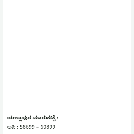
ಯಲ್ಲಾಪುರ ಮಾರುಕಟ್ಟೆ :
ಆಪಿ : 58699 – 60899