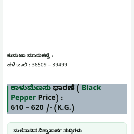
ಕುಮಟಾ ಮಾರುಕಟ್ಟೆ :
ಹಳೆ ಚಾಲಿ : 36509 – 39499
ಕಾಳುಮೆಣಸು
ಧಾರಣೆ (
Black
Pepper
Price) :
6
10
– 6
20
/- (K.G.)
ಮಲೆನಾಡಿನ ವಿಶ್ವಾಸಾರ್ಹ ಸುದ್ದಿಗಳು