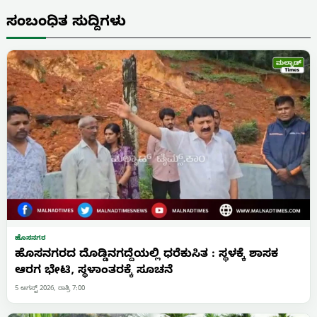
ಸಂಬಂಧಿತ ಸುದ್ದಿಗಳು
ಹೊಸನಗರ
ಹೊಸನಗರದ ದೊಡ್ಡಿನಗದ್ದೆಯಲ್ಲಿ ಧರೆಕುಸಿತ : ಸ್ಥಳಕ್ಕೆ ಶಾಸಕ
ಆರಗ ಭೇಟಿ, ಸ್ಥಳಾಂತರಕ್ಕೆ ಸೂಚನೆ
5 ಆಗಸ್ಟ್ 2026, ರಾತ್ರಿ 7:00