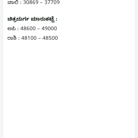
ಚಾಲಿ : 30869 – 37709
ಚಿತ್ರದುರ್ಗ ಮಾರುಕಟ್ಟೆ :
ಆಪಿ : 48600 – 49000
ರಾಶಿ : 48100 – 48500