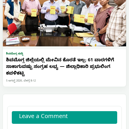
ಶಿವಮೊಗ್ಗ ಸುದ್ದಿ
ಶಿವಮೊಗ್ಗ ಜಿಲ್ಲೆಯಲ್ಲಿ ಮೇವಿನ ಕೊರತೆ ಇಲ್ಲ; 61 ವಾರಗಳಿಗೆ
ಸಾಕಾಗುವಷ್ಟು ಸಂಗ್ರಹ ಲಭ್ಯ — ಜಿಲ್ಲಾಧಿಕಾರಿ ಪ್ರಭುಲಿಂಗ
ಕವಳಿಕಟ್ಟಿ
5 ಆಗಸ್ಟ್ 2026, ಬೆಳಗ್ಗೆ 9:12
Leave a Comment