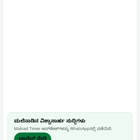
ಮಲೆನಾಡಿನ ವಿಶ್ವಾಸಾರ್ಹ ಸುದ್ದಿಗಳು
Malnad Times ಅಪ್‌ಡೇಟ್‌ಗಳನ್ನು WhatsApp‌ನಲ್ಲಿ ಪಡೆಯಿರಿ.
ಚಾನೆಲ್ ಸೇರಿ