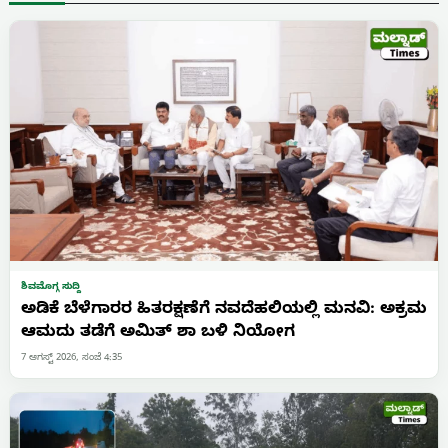
ಶಿವಮೊಗ್ಗ ಸುದ್ದಿ
ಅಡಿಕೆ ಬೆಳೆಗಾರರ ಹಿತರಕ್ಷಣೆಗೆ ನವದೆಹಲಿಯಲ್ಲಿ ಮನವಿ: ಅಕ್ರಮ
ಆಮದು ತಡೆಗೆ ಅಮಿತ್ ಶಾ ಬಳಿ ನಿಯೋಗ
7 ಆಗಸ್ಟ್ 2026, ಸಂಜೆ 4:35