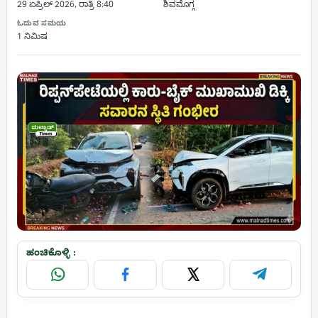
29 ಏಪ್ರಿಲ್ 2026, ರಾತ್ರಿ 8:40
ಶಿವಮೊಗ್ಗ
ಓದುವ ಸಮಯ
1 ನಿಮಿಷ
ಹಂಚಿಕೊಳ್ಳಿ :
WhatsApp
Facebook
X
Telegram