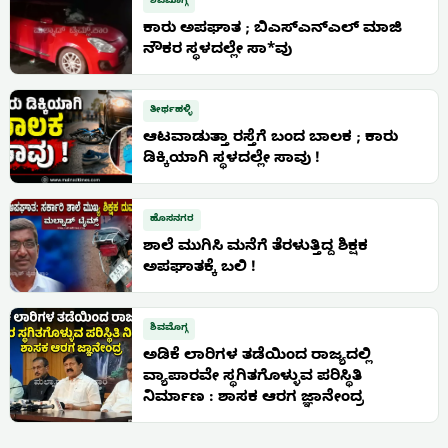
ಶಿವಮೊಗ್ಗ
ಕಾರು ಅಪಘಾತ ; ಬಿಎಸ್ಎನ್ಎಲ್ ಮಾಜಿ
ನೌಕರ ಸ್ಥಳದಲ್ಲೇ ಸಾ*ವು
ತೀರ್ಥಹಳ್ಳಿ
ಆಟವಾಡುತ್ತಾ ರಸ್ತೆಗೆ ಬಂದ ಬಾಲಕ ; ಕಾರು
ಡಿಕ್ಕಿಯಾಗಿ ಸ್ಥಳದಲ್ಲೇ ಸಾವು !
ಹೊಸನಗರ
ಶಾಲೆ ಮುಗಿಸಿ ಮನೆಗೆ ತೆರಳುತ್ತಿದ್ದ ಶಿಕ್ಷಕ
ಅಪಘಾತಕ್ಕೆ ಬಲಿ !
ಶಿವಮೊಗ್ಗ
ಅಡಿಕೆ ಲಾರಿಗಳ ತಡೆಯಿಂದ ರಾಜ್ಯದಲ್ಲಿ
ವ್ಯಾಪಾರವೇ ಸ್ಥಗಿತಗೊಳ್ಳುವ ಪರಿಸ್ಥಿತಿ
ನಿರ್ಮಾಣ : ಶಾಸಕ ಆರಗ ಜ್ಞಾನೇಂದ್ರ