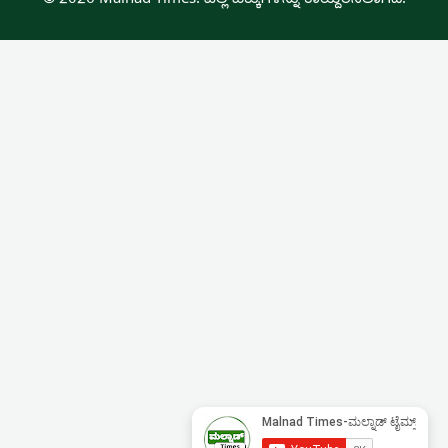
© 2026 Malnad Times. ಎಲ್ಲ ಹಕ್ಕುಗಳನ್ನು ಕಾಯ್ದಿರಿಸಲಾಗಿದೆ.