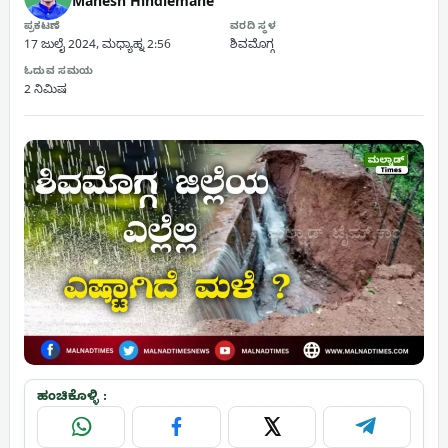
Mahesh Hindlemane
ಪ್ರಕಟಣೆ
ವರದಿ ಸ್ಥಳ
17 ಜುಲೈ 2024, ಮಧ್ಯಾಹ್ನ 2:56
ಶಿವಮೊಗ್ಗ
ಓದುವ ಸಮಯ
2 ನಿಮಿಷ
ಹಂಚಿಕೊಳ್ಳಿ :
WhatsApp
Facebook
X
Telegram