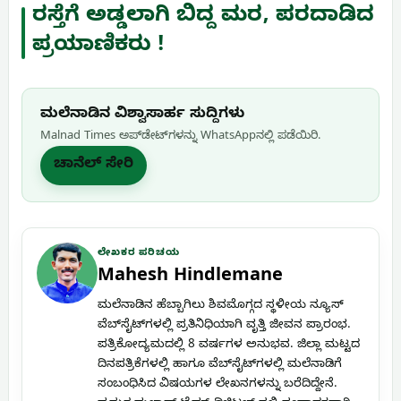
ರಸ್ತೆಗೆ ಅಡ್ಡಲಾಗಿ ಬಿದ್ದ ಮರ, ಪರದಾಡಿದ
ಪ್ರಯಾಣಿಕರು !
ಮಲೆನಾಡಿನ ವಿಶ್ವಾಸಾರ್ಹ ಸುದ್ದಿಗಳು
Malnad Times ಅಪ್‌ಡೇಟ್‌ಗಳನ್ನು WhatsApp‌ನಲ್ಲಿ ಪಡೆಯಿರಿ.
ಚಾನೆಲ್ ಸೇರಿ
ಲೇಖಕರ ಪರಿಚಯ
Mahesh Hindlemane
ಮಲೆನಾಡಿನ ಹೆಬ್ಬಾಗಿಲು ಶಿವಮೊಗ್ಗದ ಸ್ಥಳೀಯ ನ್ಯೂಸ್
ವೆಬ್‌ಸೈಟ್‌ಗಳಲ್ಲಿ ಪ್ರತಿನಿಧಿಯಾಗಿ ವೃತ್ತಿ ಜೀವನ ಪ್ರಾರಂಭ.
ಪತ್ರಿಕೋದ್ಯಮದಲ್ಲಿ 8 ವರ್ಷಗಳ ಅನುಭವ. ಜಿಲ್ಲಾ ಮಟ್ಟದ
ದಿನಪತ್ರಿಕೆಗಳಲ್ಲಿ ಹಾಗೂ ವೆಬ್‌ಸೈಟ್‌ಗಳಲ್ಲಿ ಮಲೆನಾಡಿಗೆ
ಸಂಬಂಧಿಸಿದ ವಿಷಯಗಳ ಲೇಖನಗಳನ್ನು ಬರೆದಿದ್ದೇನೆ.