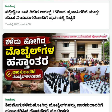
ಶಿವಮೊಗ್ಗ
ಸಕ್ರೆಬೈಲು ಆನೆ ಶಿಬಿರ ಆಗಸ್ಟ್ 15ರಿಂದ ಪ್ರವಾಸಿಗರಿಗೆ ಮುಕ್ತ:
ಹೊಸ ನಿಯಮಗಳೊಂದಿಗೆ ಪ್ರವೇಶಕ್ಕೆ ಸಿದ್ಧತೆ
7 ಆಗಸ್ಟ್ 2026, ಸಂಜೆ 4:58
ಶಿವಮೊಗ್ಗ
ಶಿವಮೊಗ್ಗ:ಕಳೆದುಹೋಗಿದ್ದ ಮೊಬೈಲ್‌ಗಳನ್ನು ವಾರಸುದಾರರಿಗೆ
ಹಸ್ತಾಂತರಿಸಿದ ದೊಡ್ಡಪೇಟೆ ಪೊಲೀಸರು