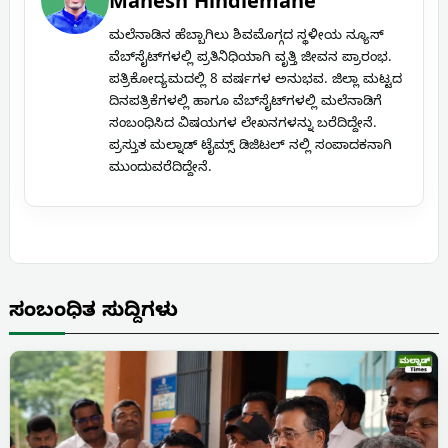
Mahesh Hindlemane
ಮಲೆನಾಡಿನ ಹೆಬ್ಬಾಗಿಲು ಶಿವಮೊಗ್ಗದ ಸ್ಥಳೀಯ ನ್ಯೂಸ್
ವೆಬ್‌ಸೈಟ್‌ಗಳಲ್ಲಿ ಪ್ರತಿನಿಧಿಯಾಗಿ ವೃತ್ತಿ ಜೀವನ ಪ್ರಾರಂಭ.
ಪತ್ರಿಕೋದ್ಯಮದಲ್ಲಿ 8 ವರ್ಷಗಳ ಅನುಭವ. ಜಿಲ್ಲಾ ಮಟ್ಟದ
ದಿನಪತ್ರಿಕೆಗಳಲ್ಲಿ ಹಾಗೂ ವೆಬ್‌ಸೈಟ್‌ಗಳಲ್ಲಿ ಮಲೆನಾಡಿಗೆ
ಸಂಬಂಧಿಸಿದ ವಿಷಯಗಳ ಲೇಖನಗಳನ್ನು ಬರೆದಿದ್ದೇನೆ.
ಪ್ರಸ್ತುತ ಮಲ್ನಾಡ್ ಟೈಮ್ಸ್ ಡಿಜಿಟಲ್ ನಲ್ಲಿ ಸಂಪಾದಕನಾಗಿ
ಮುಂದುವರೆದಿದ್ದೇನೆ.
ಸಂಬಂಧಿತ ಸುದ್ದಿಗಳು