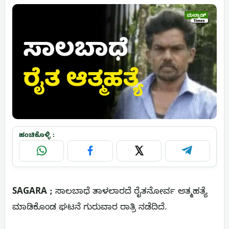
ಹಂಚಿಕೊಳ್ಳಿ :
WhatsApp
Facebook
X
Telegram
SAGARA ;
ಸಾಲಬಾಧೆ ತಾಳಲಾರದೆ ರೈತನೋರ್ವ ಆತ್ಮಹತ್ಯೆ
ಮಾಡಿಕೊಂಡ ಘಟನೆ ಗುರುವಾರ ರಾತ್ರಿ ನಡೆದಿದೆ.