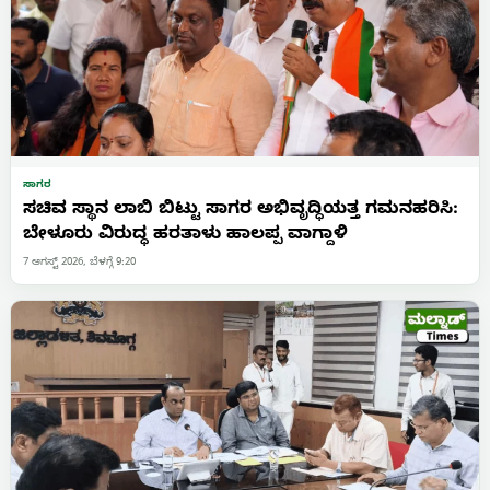
ಸಾಗರ
ಸಚಿವ ಸ್ಥಾನ ಲಾಬಿ ಬಿಟ್ಟು ಸಾಗರ ಅಭಿವೃದ್ಧಿಯತ್ತ ಗಮನಹರಿಸಿ:
ಬೇಳೂರು ವಿರುದ್ಧ ಹರತಾಳು ಹಾಲಪ್ಪ ವಾಗ್ದಾಳಿ
7 ಆಗಸ್ಟ್ 2026, ಬೆಳಗ್ಗೆ 9:20