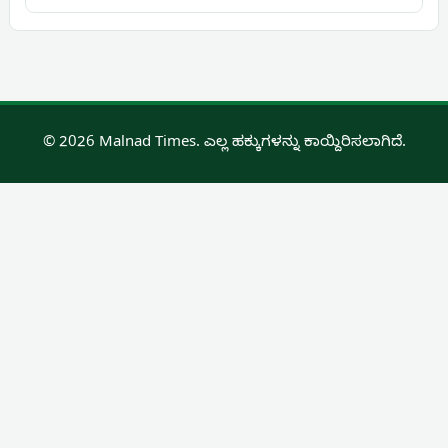
© 2026 Malnad Times. ಎಲ್ಲ ಹಕ್ಕುಗಳನ್ನು ಕಾಯ್ದಿರಿಸಲಾಗಿದೆ.