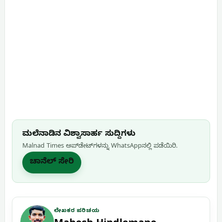
ಮಲೆನಾಡಿನ ವಿಶ್ವಾಸಾರ್ಹ ಸುದ್ದಿಗಳು
Malnad Times ಅಪ್‌ಡೇಟ್‌ಗಳನ್ನು WhatsApp‌ನಲ್ಲಿ ಪಡೆಯಿರಿ.
ಚಾನೆಲ್ ಸೇರಿ
ಲೇಖಕರ ಪರಿಚಯ