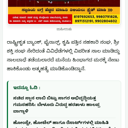
ಜಾಹೀರಾತು
ರಾಷ್ಟ್ರೀಕೃತ ಬ್ಯಾಂಕ್, ಫೈನಾನ್ಸ್, ಕೃಷಿ ಪತ್ತಿನ ಸಹಕಾರಿ ಸಂಘ, ಶ್ರೀ
ಶಕ್ತಿ ಸಂಘ ಸೇರಿದಂತೆ ವಿವಿಧೆಡೆಗಳಲ್ಲಿ ವಿಪರೀತ ಸಾಲ ಮಾಡಿದ್ದು
ಸಾಲಬಾಧೆ ತಡೆಯಲಾರದೆ ಮನೆಯ ಹಿಂಭಾಗದ ಮರಕ್ಕೆ ನೇಣು
ಹಾಕಿಕೊಂಡು ಆತ್ಮಹತ್ಯೆ ಮಾಡಿಕೊಂಡಿದ್ದಾನೆ.
ಇದನ್ನೂ ಓದಿ :
ಸಚಿವ ಸ್ಥಾನ ಲಾಬಿ ಬಿಟ್ಟು ಸಾಗರ ಅಭಿವೃದ್ಧಿಯತ್ತ
ಗಮನಹರಿಸಿ: ಬೇಳೂರು ವಿರುದ್ಧ ಹರತಾಳು ಹಾಲಪ್ಪ
ವಾಗ್ದಾಳಿ
ಹೋಂಸ್ಟೇ, ಹೋಟೆಲ್ ಹಾಗೂ ರೆಸಾರ್ಟ್‌ಗಳಲ್ಲಿ ಮಾಹಿತಿ