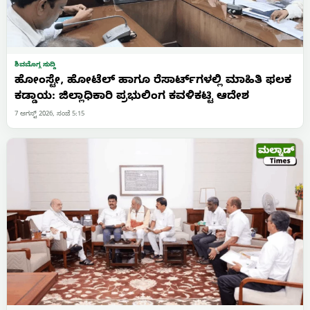
ಶಿವಮೊಗ್ಗ ಸುದ್ದಿ
ಹೋಂಸ್ಟೇ, ಹೋಟೆಲ್ ಹಾಗೂ ರೆಸಾರ್ಟ್‌ಗಳಲ್ಲಿ ಮಾಹಿತಿ ಫಲಕ
ಕಡ್ಡಾಯ: ಜಿಲ್ಲಾಧಿಕಾರಿ ಪ್ರಭುಲಿಂಗ ಕವಳಿಕಟ್ಟಿ ಆದೇಶ
7 ಆಗಸ್ಟ್ 2026, ಸಂಜೆ 5:15