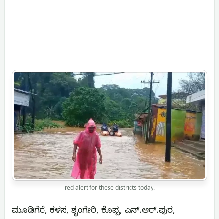
red alert for these districts today.
ಮೂಡಿಗೆರೆ, ಕಳಸ, ಶೃಂಗೇರಿ, ಕೊಪ್ಪ, ಎನ್.ಆರ್.ಪುರ,