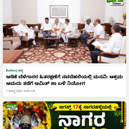
ಶಿವಮೊಗ್ಗ ಸುದ್ದಿ
ಅಡಿಕೆ ಬೆಳೆಗಾರರ ಹಿತರಕ್ಷಣೆಗೆ ನವದೆಹಲಿಯಲ್ಲಿ ಮನವಿ: ಅಕ್ರಮ
ಆಮದು ತಡೆಗೆ ಅಮಿತ್ ಶಾ ಬಳಿ ನಿಯೋಗ
7 ಆಗಸ್ಟ್ 2026, ಸಂಜೆ 4:35