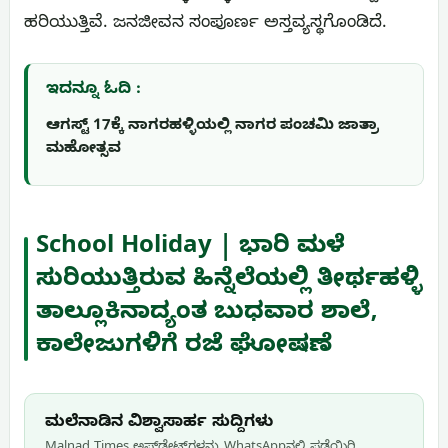
ಹರಿಯುತ್ತಿವೆ. ಜನಜೀವನ ಸಂಪೂರ್ಣ ಅಸ್ತವ್ಯಸ್ಥಗೊಂಡಿದೆ.
ಇದನ್ನೂ ಓದಿ :
ಆಗಸ್ಟ್ 17ಕ್ಕೆ ನಾಗರಹಳ್ಳಿಯಲ್ಲಿ ನಾಗರ ಪಂಚಮಿ ಜಾತ್ರಾ
ಮಹೋತ್ಸವ
School Holiday | ಭಾರಿ ಮಳೆ
ಸುರಿಯುತ್ತಿರುವ ಹಿನ್ನೆಲೆಯಲ್ಲಿ ತೀರ್ಥಹಳ್ಳಿ
ತಾಲ್ಲೂಕಿನಾದ್ಯಂತ ಬುಧವಾರ ಶಾಲೆ,
ಕಾಲೇಜುಗಳಿಗೆ ರಜೆ ಘೋಷಣೆ
ಮಲೆನಾಡಿನ ವಿಶ್ವಾಸಾರ್ಹ ಸುದ್ದಿಗಳು
Malnad Times ಅಪ್‌ಡೇಟ್‌ಗಳನ್ನು WhatsApp‌ನಲ್ಲಿ ಪಡೆಯಿರಿ.