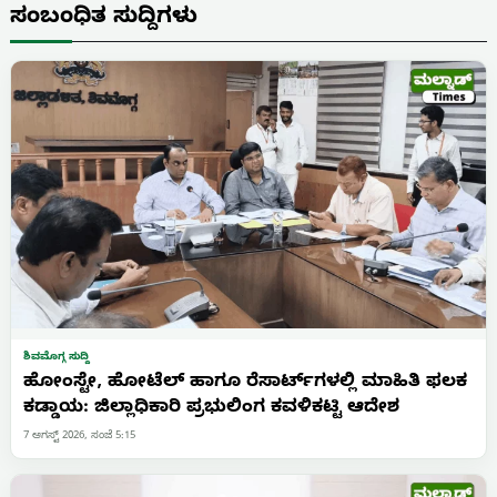
ಸಂಬಂಧಿತ ಸುದ್ದಿಗಳು
ಶಿವಮೊಗ್ಗ ಸುದ್ದಿ
ಹೋಂಸ್ಟೇ, ಹೋಟೆಲ್ ಹಾಗೂ ರೆಸಾರ್ಟ್‌ಗಳಲ್ಲಿ ಮಾಹಿತಿ ಫಲಕ
ಕಡ್ಡಾಯ: ಜಿಲ್ಲಾಧಿಕಾರಿ ಪ್ರಭುಲಿಂಗ ಕವಳಿಕಟ್ಟಿ ಆದೇಶ
7 ಆಗಸ್ಟ್ 2026, ಸಂಜೆ 5:15