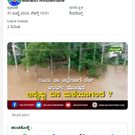
Mahesh Hindlemane
ಪ್ರಕಟಣೆ
ವರದಿ ಸ್ಥಳ
31 ಜುಲೈ 2024, ಬೆಳಗ್ಗೆ 10:31
ಶಿವಮೊಗ್ಗ
ಓದುವ ಸಮಯ
2 ನಿಮಿಷ
Read alert
ಹಂಚಿಕೊಳ್ಳಿ :