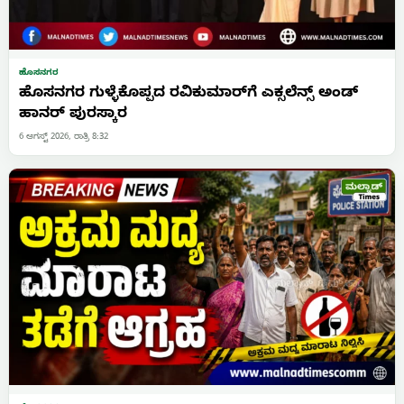
ಹೊಸನಗರ
ಹೊಸನಗರ ಗುಳ್ಳೆಕೊಪ್ಪದ ರವಿಕುಮಾರ್‌ಗೆ ಎಕ್ಸಲೆನ್ಸ್ ಅಂಡ್
ಹಾನರ್ ಪುರಸ್ಕಾರ
6 ಆಗಸ್ಟ್ 2026, ರಾತ್ರಿ 8:32