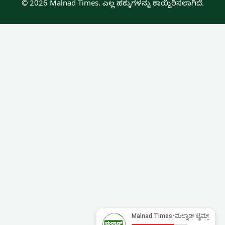
© 2026 Malnad Times. ಎಲ್ಲ ಹಕ್ಕುಗಳನ್ನು ಕಾಯ್ದಿರಿಸಲಾಗಿದೆ.