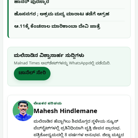
ಹಾನರ್ ಪುರಸ್ಕಾರ
ಹೊಸನಗರ ; ಅಕ್ರಮ ಮದ್ಯ ಮಾರಾಟ ತಡೆಗೆ ಆಗ್ರಹ
ಆ.11ಕ್ಕೆ ಕೆಂಚನಾಲ ಮಾರಿಕಾಂಬಾ ದೇವಿ ಜಾತ್ರೆ
ಮಲೆನಾಡಿನ ವಿಶ್ವಾಸಾರ್ಹ ಸುದ್ದಿಗಳು
Malnad Times ಅಪ್‌ಡೇಟ್‌ಗಳನ್ನು WhatsApp‌ನಲ್ಲಿ ಪಡೆಯಿರಿ.
ಚಾನೆಲ್ ಸೇರಿ
ಲೇಖಕರ ಪರಿಚಯ
Mahesh Hindlemane
ಮಲೆನಾಡಿನ ಹೆಬ್ಬಾಗಿಲು ಶಿವಮೊಗ್ಗದ ಸ್ಥಳೀಯ ನ್ಯೂಸ್
ವೆಬ್‌ಸೈಟ್‌ಗಳಲ್ಲಿ ಪ್ರತಿನಿಧಿಯಾಗಿ ವೃತ್ತಿ ಜೀವನ ಪ್ರಾರಂಭ.
ಪತ್ರಿಕೋದ್ಯಮದಲ್ಲಿ 8 ವರ್ಷಗಳ ಅನುಭವ. ಜಿಲ್ಲಾ ಮಟ್ಟದ