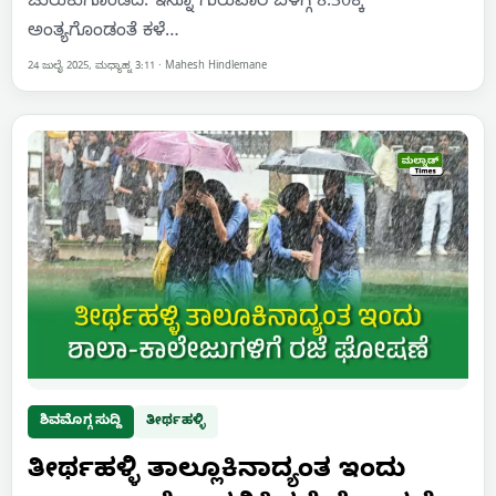
ಚುರುಕುಗೊಂಡಿದೆ. ಇನ್ನೂ ಗುರುವಾರ ಬೆಳಗ್ಗೆ 8:30ಕ್ಕೆ
ಅಂತ್ಯಗೊಂಡಂತೆ ಕಳೆ…
24 ಜುಲೈ 2025, ಮಧ್ಯಾಹ್ನ 3:11
·
Mahesh Hindlemane
ಶಿವಮೊಗ್ಗ ಸುದ್ದಿ
ತೀರ್ಥಹಳ್ಳಿ
ತೀರ್ಥಹಳ್ಳಿ ತಾಲ್ಲೂಕಿನಾದ್ಯಂತ ಇಂದು