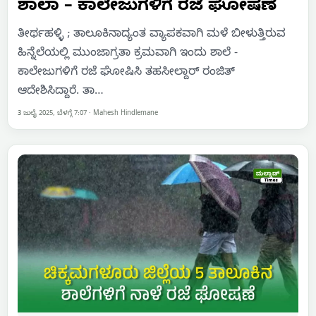
ಶಾಲಾ – ಕಾಲೇಜುಗಳಿಗೆ ರಜೆ ಘೋಷಣೆ
ತೀರ್ಥಹಳ್ಳಿ ; ತಾಲೂಕಿನಾದ್ಯಂತ ವ್ಯಾಪಕವಾಗಿ ಮಳೆ ಬೀಳುತ್ತಿರುವ
ಹಿನ್ನೆಲೆಯಲ್ಲಿ ಮುಂಜಾಗ್ರತಾ ಕ್ರಮವಾಗಿ ಇಂದು ಶಾಲೆ -
ಕಾಲೇಜುಗಳಿಗೆ ರಜೆ ಘೋಷಿಸಿ ತಹಸೀಲ್ದಾರ್ ರಂಜಿತ್
ಆದೇಶಿಸಿದ್ದಾರೆ. ತಾ…
3 ಜುಲೈ 2025, ಬೆಳಗ್ಗೆ 7:07
·
Mahesh Hindlemane