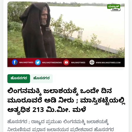
ಹೊಸನಗರ
ಹೊಸನಗರ
ಲಿಂಗನಮಕ್ಕಿ ಜಲಾಶಯಕ್ಕೆ ಒಂದೇ ದಿನ
ಮೂರೂವರೆ ಅಡಿ ನೀರು ; ಮಾಸ್ತಿಕಟ್ಟೆಯಲ್ಲಿ
ಅತ್ಯಧಿಕ 213 ಮಿ.ಮೀ. ಮಳೆ
ಹೊಸನಗರ ; ರಾಜ್ಯದ ಪ್ರಮುಖ ಲಿಂಗನಮಕ್ಕಿ ಜಲಾಶಯಕ್ಕೆ
ನೀರುಣಿಸುವ ಪ್ರಧಾನ ಜಲಾನಯನ ಪ್ರದೇಶವಾದ ಹೊಸನಗರ