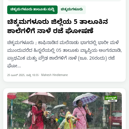
ಚಿಕ್ಕಮಗಳೂರು ತಾಲೂಕು ಸುದ್ದಿ
ಚಿಕ್ಕಮಗಳೂರು
ಚಿಕ್ಕಮಗಳೂರು ಜಿಲ್ಲೆಯ 5 ತಾಲೂಕಿನ
ಶಾಲೆಗಳಿಗೆ ನಾಳೆ ರಜೆ ಘೋಷಣೆ
ಚಿಕ್ಕಮಗಳೂರು ; ಕಾಫಿನಾಡಿನ ಮಲೆನಾಡು ಭಾಗದಲ್ಲಿ ಭಾರೀ ಮಳೆ
ಮುಂದುವರೆದ ಹಿನ್ನಲೆಯಲ್ಲಿ 05 ತಾಲೂಕು ವ್ಯಾಪ್ತಿಯ ಅಂಗನವಾಡಿ,
ಪ್ರಾಥಮಿಕ ಮತ್ತು ಪ್ರೌಢ ಶಾಲೆಗಳಿಗೆ ನಾಳೆ (ಜೂ. 26ರಂದು) ರಜೆ
ಘೋ…
25 ಜೂನ್ 2025, ರಾತ್ರಿ 10:55
·
Mahesh Hindlemane