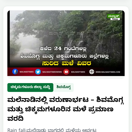
ಚಿಕ್ಕಮಗಳೂರು ಜಿಲ್ಲಾ ಸುದ್ದಿ
ಶಿವಮೊಗ್ಗ
ಮಲೆನಾಡಿನಲ್ಲಿ ವರುಣಾರ್ಭಟ – ಶಿವಮೊಗ್ಗ
ಮತ್ತು ಚಿಕ್ಕಮಗಳೂರಿನ ಮಳೆ ಪ್ರಮಾಣ
ವರದಿ
Rain fall:ಮಲೆನಾಡು ಭಾಗದಲ್ಲಿ ಮಳೆಯ ಆರ್ಭಟ