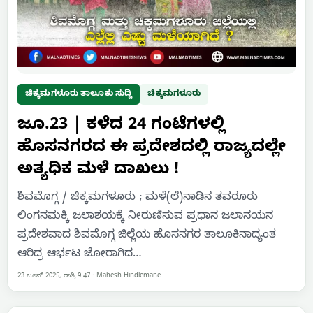
ಚಿಕ್ಕಮಗಳೂರು ತಾಲೂಕು ಸುದ್ದಿ
ಚಿಕ್ಕಮಗಳೂರು
ಜೂ.23 | ಕಳೆದ 24 ಗಂಟೆಗಳಲ್ಲಿ
ಹೊಸನಗರದ ಈ ಪ್ರದೇಶದಲ್ಲಿ ರಾಜ್ಯದಲ್ಲೇ
ಅತ್ಯಧಿಕ ಮಳೆ ದಾಖಲು !
ಶಿವಮೊಗ್ಗ / ಚಿಕ್ಕಮಗಳೂರು ; ಮಳೆ(ಲೆ)ನಾಡಿನ ತವರೂರು
ಲಿಂಗನಮಕ್ಕಿ ಜಲಾಶಯಕ್ಕೆ ನೀರುಣಿಸುವ ಪ್ರಧಾನ ಜಲಾನಯನ
ಪ್ರದೇಶವಾದ ಶಿವಮೊಗ್ಗ ಜಿಲ್ಲೆಯ ಹೊಸನಗರ ತಾಲೂಕಿನಾದ್ಯಂತ
ಆರಿದ್ರ ಆರ್ಭಟ ಜೋರಾಗಿದ…
23 ಜೂನ್ 2025, ರಾತ್ರಿ 9:47
·
Mahesh Hindlemane