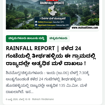
ಚಿಕ್ಕಮಗಳೂರು ತಾಲೂಕು ಸುದ್ದಿ
ಚಿಕ್ಕಮಗಳೂರು
RAINFALL REPORT | ಕಳೆದ 24
ಗಂಟೆಯಲ್ಲಿ ತೀರ್ಥಹಳ್ಳಿಯ ಈ ಗ್ರಾಮದಲ್ಲಿ
ರಾಜ್ಯದಲ್ಲೇ ಅತ್ಯಧಿಕ ಮಳೆ ದಾಖಲು !
ಶಿವಮೊಗ್ಗ/ಚಿಕ್ಕಮಗಳೂರು : ಇಂದು (ಜು.06) ಬೆಳಗ್ಗೆ 7:30ಕ್ಕೆ
ಅಂತ್ಯಗೊಂಡಂತೆ ಕಳೆದ 24 ಗಂಟೆಗಳಲ್ಲಿ ತೀರ್ಥಹಳ್ಳಿಯ
ಹೊಸಹಳ್ಳಿಯಲ್ಲಿ ರಾಜ್ಯದಲ್ಲೇ ಅತ್ಯಧಿಕ 135 ಮಿ.ಮೀ. ಮಳೆ
ದಾಖಲಾಗಿದೆ. ಇನ…
6 ಜುಲೈ 2026, ಬೆಳಗ್ಗೆ 10:18
·
Mahesh Hindlemane