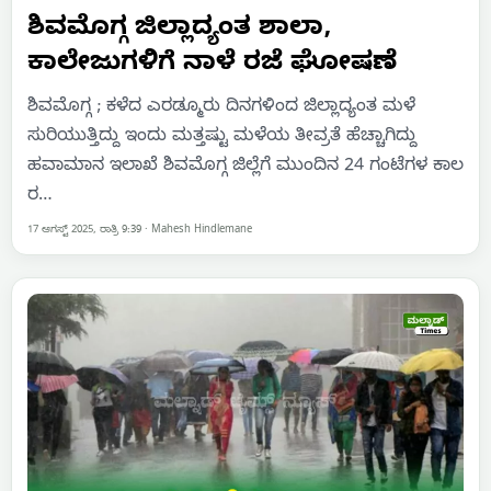
ಶಿವಮೊಗ್ಗ ಜಿಲ್ಲಾದ್ಯಂತ ಶಾಲಾ,
ಕಾಲೇಜುಗಳಿಗೆ ನಾಳೆ ರಜೆ ಘೋಷಣೆ
ಶಿವಮೊಗ್ಗ ; ಕಳೆದ ಎರಡ್ಮೂರು ದಿನಗಳಿಂದ ಜಿಲ್ಲಾದ್ಯಂತ ಮಳೆ
ಸುರಿಯುತ್ತಿದ್ದು ಇಂದು ಮತ್ತಷ್ಟು ಮಳೆಯ ತೀವ್ರತೆ ಹೆಚ್ಚಾಗಿದ್ದು
ಹವಾಮಾನ ಇಲಾಖೆ ಶಿವಮೊಗ್ಗ ಜಿಲ್ಲೆಗೆ ಮುಂದಿನ 24 ಗಂಟೆಗಳ ಕಾಲ
ರ…
17 ಆಗಸ್ಟ್ 2025, ರಾತ್ರಿ 9:39
·
Mahesh Hindlemane