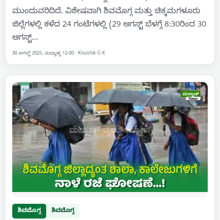
ಮುಂದುವರಿದಿದೆ. ವಿಶೇಷವಾಗಿ ಶಿವಮೊಗ್ಗ ಮತ್ತು ಚಿಕ್ಕಮಗಳೂರು
ಜಿಲ್ಲೆಗಳಲ್ಲಿ ಕಳೆದ 24 ಗಂಟೆಗಳಲ್ಲಿ (29 ಆಗಸ್ಟ್ ಬೆಳಗ್ಗೆ 8:30ರಿಂದ 30
ಆಗಸ್ಟ್…
30 ಆಗಸ್ಟ್ 2025, ಮಧ್ಯಾಹ್ನ 12:00
·
Koushik G K
ಶಿವಮೊಗ್ಗ
ಶಿವಮೊಗ್ಗ