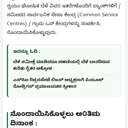
ಸ್ವಯಂ ಘೋಷಿತ ಬೆಳೆ ವಿವರ ಇತರೆಗಳೊಂದಿಗೆ ಬ್ಯಾಂಕ್‌ಗಳಿಗೆ /
ಸಮೀಪದ ಸಾರ್ವಜನಿಕ ಸೇವಾ ಕೇಂದ್ರ (Common Service
Centres) / ಗ್ರಾಮ ಒನ್ ಕೇಂದ್ರಗಳನ್ನು ಸಂಪರ್ಕಿಸಿ,
ನೊಂದಾಯಿಸಿಕೊಳ್ಳುವುದು.
ಇದನ್ನೂ ಓದಿ :
ಬೆಳೆ ಸಮೀಕ್ಷೆ ಮಾಡಿದರೂ ಪಹಣಿಯಲ್ಲಿ ಬೆಳೆ ಬಾರದಿರುವ
ಕುರಿತು ರೈತರ ಆಕ್ರೋಶ
ಎಸ್‌ಸಿಐ ರಿಪ್ಪನಪೇಟೆ ಲಿಜನ್ ಅಧ್ಯಕ್ಷರಾಗಿ ಪಿಯೂಸ್
ರೋಡ್ರಿಗಸ್ ಪ್ರಮಾಣವಚನ ಸ್ವೀಕಾರ
ನೊಂದಾಯಿಸಿಕೊಳ್ಳಲು ಅ೦ತಿಮ
ದಿನಾಂಕ :