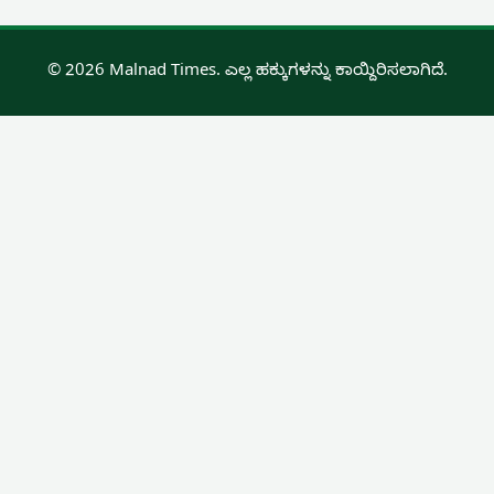
© 2026 Malnad Times. ಎಲ್ಲ ಹಕ್ಕುಗಳನ್ನು ಕಾಯ್ದಿರಿಸಲಾಗಿದೆ.