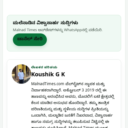
ಮಲೆನಾಡಿನ ವಿಶ್ವಾಸಾರ್ಹ ಸುದ್ದಿಗಳು
Malnad Times ಅಪ್‌ಡೇಟ್‌ಗಳನ್ನು WhatsApp‌ನಲ್ಲಿ ಪಡೆಯಿರಿ.
ಚಾನೆಲ್ ಸೇರಿ
ಲೇಖಕರ ಪರಿಚಯ
Koushik G K
MalnadTimes.com ವೆಬ್‌ಸೈಟ್‌ನ ಸ್ಥಾಪಕ ಮತ್ತು
ನಿರ್ವಾಹಕರಾಗಿದ್ದಾರೆ. ಅಕ್ಟೋಬರ್ 3 2019 ರಲ್ಲಿ ಈ
ತಾಣವನ್ನು ಆರಂಭಿಸಿದ ಅವರು, ಮೊದಲಿಗೆ ಐಟಿ ಕ್ಷೇತ್ರದಲ್ಲಿ
ಕೆಲಸ ಮಾಡಿದ ಅನುಭವ ಹೊಂದಿದ್ದಾರೆ. ತಮ್ಮ ತಾಂತ್ರಿಕ
ಪರಿಣತಿಯನ್ನು ಮತ್ತು ಸ್ಥಳೀಯ ಸುದ್ದಿಗಳ ಪ್ರೀತಿಯನ್ನು
ಒಂದಾಗಿಸಿ, ಮಲ್ನಾಡಿನ ಜನತೆಗೆ ನಿಖರವಾದ, ವಿಶ್ವಾಸಾರ್ಹ
ಹಾಗೂ ಸಮಗ್ರ ಸುದ್ದಿಗಳನ್ನು ತಲುಪಿಸುವ ನಿಟ್ಟಿನಲ್ಲಿ ಈ