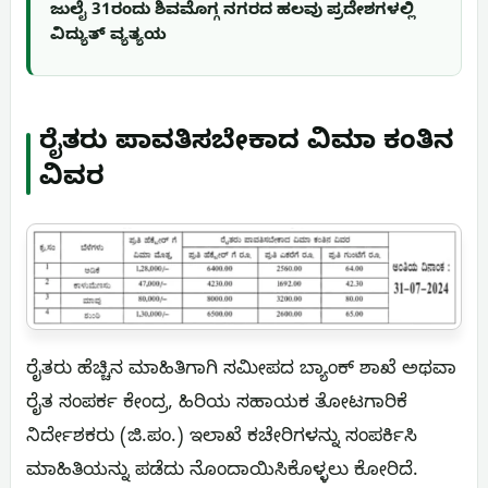
ಜುಲೈ 31ರಂದು ಶಿವಮೊಗ್ಗ ನಗರದ ಹಲವು ಪ್ರದೇಶಗಳಲ್ಲಿ
ವಿದ್ಯುತ್ ವ್ಯತ್ಯಯ
ರೈತರು ಪಾವತಿಸಬೇಕಾದ ವಿಮಾ ಕಂತಿನ
ವಿವರ
ರೈತರು ಹೆಚ್ಚಿನ ಮಾಹಿತಿಗಾಗಿ ಸಮೀಪದ ಬ್ಯಾಂಕ್ ಶಾಖೆ ಅಥವಾ
ರೈತ ಸಂಪರ್ಕ ಕೇಂದ್ರ, ಹಿರಿಯ ಸಹಾಯಕ ತೋಟಗಾರಿಕೆ
ನಿರ್ದೇಶಕರು (ಜಿ.ಪಂ.) ಇಲಾಖೆ ಕಚೇರಿಗಳನ್ನು ಸಂಪರ್ಕಿಸಿ
ಮಾಹಿತಿಯನ್ನು ಪಡೆದು ನೊಂದಾಯಿಸಿಕೊಳ್ಳಲು ಕೋರಿದೆ.