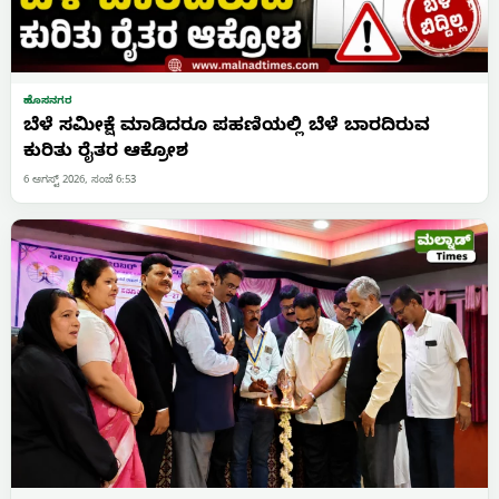
ಹೊಸನಗರ
ಬೆಳೆ ಸಮೀಕ್ಷೆ ಮಾಡಿದರೂ ಪಹಣಿಯಲ್ಲಿ ಬೆಳೆ ಬಾರದಿರುವ
ಕುರಿತು ರೈತರ ಆಕ್ರೋಶ
6 ಆಗಸ್ಟ್ 2026, ಸಂಜೆ 6:53