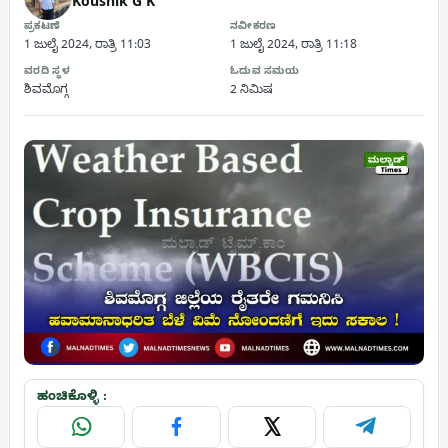
Koushik G K
ಪ್ರಕಟಣೆ
ನವೀಕರಣ
1 ಜುಲೈ 2024, ರಾತ್ರಿ 11:03
1 ಜುಲೈ 2024, ರಾತ್ರಿ 11:18
ವರದಿ ಸ್ಥಳ
ಓದುವ ಸಮಯ
ಶಿವಮೊಗ್ಗ
2 ನಿಮಿಷ
ಹಂಚಿಕೊಳ್ಳಿ :
WhatsApp
Facebook
X
Telegram