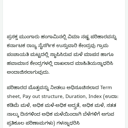
ಪ್ರಸಕ್ತ ಮುಂಗಾರು ಹಂಗಾಮಿನಲ್ಲಿ ವಿಮಾ ನಷ್ಟ ಪರಿಹಾರವನ್ನು
ಕರ್ನಾಟಕ ರಾಜ್ಯ ನೈಸರ್ಗಿಕ ಉಸ್ತುವಾರಿ ಕೇಂದ್ರವು ಗ್ರಾಮ
ಪಂಚಾಯತಿ ಮಟ್ಟದಲ್ಲಿ ಸ್ಥಾಪಿಸಿರುವ ಮಳೆ ಮಾಪನ ಹಾಗೂ
ಹವಾಮಾನ ಕೇಂದ್ರಗಳಲ್ಲಿ ದಾಖಲಾದ ಮಾಹಿತಿಯನ್ನಾಧರಿಸಿ
ಅಂದಾಜಿಸಲಾಗುವುದು.
ಪರಿಹಾರದ ಮೊತ್ತವನ್ನು ನೀಡಲು ಅಧಿಸೂಚಿಸಲಾದ Term
sheet, Pay out structure, Duration, Index (ಉದಾ:
ಕಡಿಮೆ ಮಳೆ, ಅಧಿಕ ಮಳೆ-ಅಧಿಕ ಆದ್ರ್ರತೆ, ಅಧಿಕ ಮಳೆ, ಸತತ
ನಾಲ್ಕು ದಿನಗಳಿಂದ ಅಧಿಕ ಮಳೆಯಿಂದಾಗಿ ಬೆಳೆಗಳಿಗೆ ಆಗುವ
ಪ್ರತಿಕೂಲ ಪರಿಣಾಮಗಳು) ಗಳನ್ನಾಧರಿಸಿ