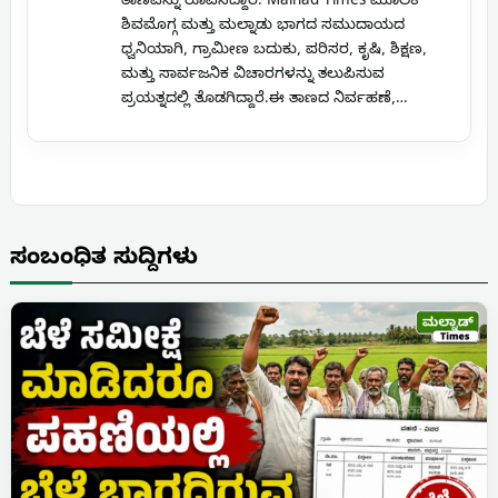
ತಾಣವನ್ನು ರೂಪಿಸಿದ್ದಾರೆ. Malnad Times ಮೂಲಕ
ಶಿವಮೊಗ್ಗ ಮತ್ತು ಮಲ್ನಾಡು ಭಾಗದ ಸಮುದಾಯದ
ಧ್ವನಿಯಾಗಿ, ಗ್ರಾಮೀಣ ಬದುಕು, ಪರಿಸರ, ಕೃಷಿ, ಶಿಕ್ಷಣ,
ಮತ್ತು ಸಾರ್ವಜನಿಕ ವಿಚಾರಗಳನ್ನು ತಲುಪಿಸುವ
ಪ್ರಯತ್ನದಲ್ಲಿ ತೊಡಗಿದ್ದಾರೆ.ಈ ತಾಣದ ನಿರ್ವಹಣೆ,…
ಸಂಬಂಧಿತ ಸುದ್ದಿಗಳು