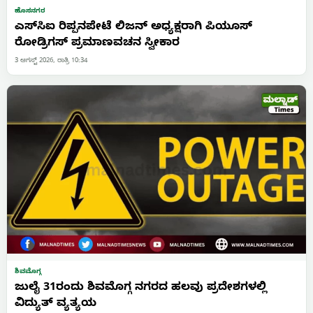
ಹೊಸನಗರ
ಎಸ್‌ಸಿಐ ರಿಪ್ಪನಪೇಟೆ ಲಿಜನ್ ಅಧ್ಯಕ್ಷರಾಗಿ ಪಿಯೂಸ್
ರೋಡ್ರಿಗಸ್ ಪ್ರಮಾಣವಚನ ಸ್ವೀಕಾರ
3 ಆಗಸ್ಟ್ 2026, ರಾತ್ರಿ 10:34
ಶಿವಮೊಗ್ಗ
ಜುಲೈ 31ರಂದು ಶಿವಮೊಗ್ಗ ನಗರದ ಹಲವು ಪ್ರದೇಶಗಳಲ್ಲಿ
ವಿದ್ಯುತ್ ವ್ಯತ್ಯಯ