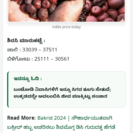
Adike price today
ಶಿರಸಿ ಮಾರುಕಟ್ಟೆ :
ಚಾಲಿ : 33039 – 37511
ಬಿಳಿಗೋಟು : 25111 – 30561
ಇದನ್ನೂ ಓದಿ :
ಬಂಟೋಡಿ ನಿವಾಸಿಗಳಿಗೆ ಇನ್ನೂ ಸಿಗದ ತೂಗು ಸೇತುವೆ;
ಉಕ್ಕಡವನ್ನೇ ಅವಲಂಬಿಸಿ ಜೀವ ಪಣಕ್ಕಿಟ್ಟು ಸಂಚಾರ
Read More
:
Bakrid 2024 | ಸೌಹಾರ್ಧಯುತವಾಗಿ
ಬಕ್ರೀದ್ ಹಬ್ಬ ಆಚರಿಸಲು ಶಿವಮೊಗ್ಗ ಡಿಸಿ ಗುರುದತ್ತ ಹೆಗಡೆ