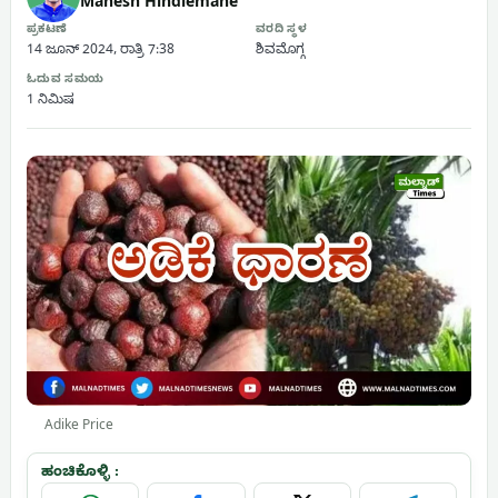
Mahesh Hindlemane
ಪ್ರಕಟಣೆ
ವರದಿ ಸ್ಥಳ
14 ಜೂನ್ 2024, ರಾತ್ರಿ 7:38
ಶಿವಮೊಗ್ಗ
ಓದುವ ಸಮಯ
1 ನಿಮಿಷ
Adike Price
ಹಂಚಿಕೊಳ್ಳಿ :