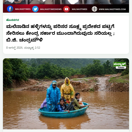
ಹೊಸನಗರ
ಮಲೆನಾಡಿನ ಹಳ್ಳಿಗಳನ್ನು ಪರಿಸರ ಸೂಕ್ಷ್ಮ ಪ್ರದೇಶದ ಪಟ್ಟಿಗೆ
ಸೇರಿಸಲು ಕೇಂದ್ರ ಸರ್ಕಾರ ಮುಂದಾಗಿರುವುದು ಸರಿಯಲ್ಲ ;
ಬಿ.ಜಿ. ಚಂದ್ರಮೌಳಿ
8 ಆಗಸ್ಟ್ 2026, ಮಧ್ಯಾಹ್ನ 2:52