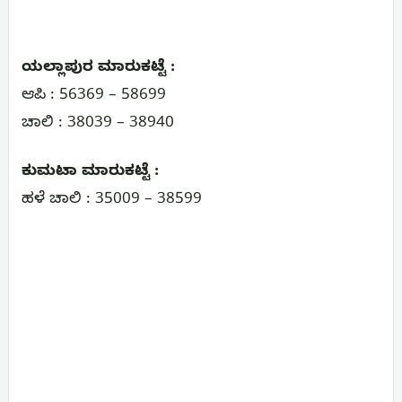
ಯಲ್ಲಾಪುರ ಮಾರುಕಟ್ಟೆ :
ಆಪಿ : 56369 – 58699
ಚಾಲಿ : 38039 – 38940
ಕುಮಟಾ ಮಾರುಕಟ್ಟೆ :
ಹಳೆ ಚಾಲಿ : 35009 – 38599