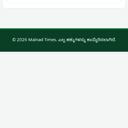
© 2026 Malnad Times. ಎಲ್ಲ ಹಕ್ಕುಗಳನ್ನು ಕಾಯ್ದಿರಿಸಲಾಗಿದೆ.