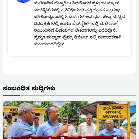
ಮಲೆನಾಡಿನ ಹೆಬ್ಬಾಗಿಲು ಶಿವಮೊಗ್ಗದ ಸ್ಥಳೀಯ ನ್ಯೂಸ್
ವೆಬ್‌ಸೈಟ್‌ಗಳಲ್ಲಿ ಪ್ರತಿನಿಧಿಯಾಗಿ ವೃತ್ತಿ ಜೀವನ ಪ್ರಾರಂಭ.
ಪತ್ರಿಕೋದ್ಯಮದಲ್ಲಿ 8 ವರ್ಷಗಳ ಅನುಭವ. ಜಿಲ್ಲಾ ಮಟ್ಟದ
ದಿನಪತ್ರಿಕೆಗಳಲ್ಲಿ ಹಾಗೂ ವೆಬ್‌ಸೈಟ್‌ಗಳಲ್ಲಿ ಮಲೆನಾಡಿಗೆ
ಸಂಬಂಧಿಸಿದ ವಿಷಯಗಳ ಲೇಖನಗಳನ್ನು ಬರೆದಿದ್ದೇನೆ.
ಪ್ರಸ್ತುತ ಮಲ್ನಾಡ್ ಟೈಮ್ಸ್ ಡಿಜಿಟಲ್ ನಲ್ಲಿ ಸಂಪಾದಕನಾಗಿ
ಮುಂದುವರೆದಿದ್ದೇನೆ.
ಸಂಬಂಧಿತ ಸುದ್ದಿಗಳು