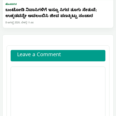
ಹೊಸನಗರ
ಬಂಟೋಡಿ ನಿವಾಸಿಗಳಿಗೆ ಇನ್ನೂ ಸಿಗದ ತೂಗು ಸೇತುವೆ;
ಉಕ್ಕಡವನ್ನೇ ಅವಲಂಬಿಸಿ ಜೀವ ಪಣಕ್ಕಿಟ್ಟು ಸಂಚಾರ
8 ಆಗಸ್ಟ್ 2026, ಬೆಳಗ್ಗೆ 11:44
Leave a Comment
Comment