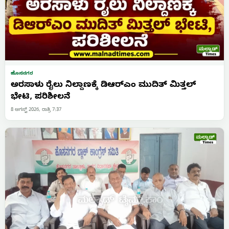
ಹೊಸನಗರ
ಅರಸಾಳು ರೈಲು ನಿಲ್ದಾಣಕ್ಕೆ ಡಿಆರ್‌ಎಂ ಮುದಿತ್ ಮಿತ್ತಲ್
ಭೇಟಿ, ಪರಿಶೀಲನೆ
8 ಆಗಸ್ಟ್ 2026, ರಾತ್ರಿ 7:37