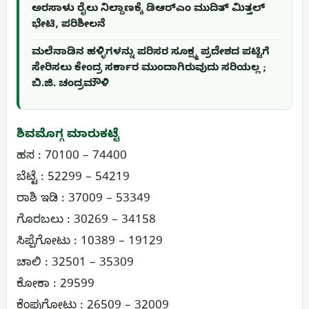
ಅರಸಾಳು ರೈಲು ನಿಲ್ದಾಣಕ್ಕೆ ಡಿಆರ್‌ಎಂ ಮುದಿತ್ ಮಿತ್ತಲ್
ಭೇಟಿ, ಪರಿಶೀಲನೆ
ಮಲೆನಾಡಿನ ಹಳ್ಳಿಗಳನ್ನು ಪರಿಸರ ಸೂಕ್ಷ್ಮ ಪ್ರದೇಶದ ಪಟ್ಟಿಗೆ
ಸೇರಿಸಲು ಕೇಂದ್ರ ಸರ್ಕಾರ ಮುಂದಾಗಿರುವುದು ಸರಿಯಲ್ಲ ;
ಬಿ.ಜಿ. ಚಂದ್ರಮೌಳಿ
ಶಿವಮೊಗ್ಗ ಮಾರುಕಟ್ಟೆ
ಹಸ : 70100 – 74400
ಬೆಟ್ಟೆ : 52299 – 54219
ರಾಶಿ ಇಡಿ : 37009 – 53349
ಗೊರಬಲು : 30269 – 34158
ಸಿಪ್ಪೆಗೋಟು : 10389 – 19129
ಚಾಲಿ : 32501 – 35309
ಕೋಕಾ : 29599
ಕೆಂಪುಗೋಟು : 26509 – 32009