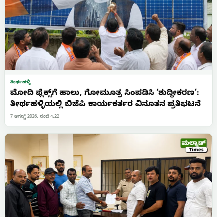
ತೀರ್ಥಹಳ್ಳಿ
ಮೋದಿ ಫ್ಲೆಕ್ಸ್‌ಗೆ ಹಾಲು, ಗೋಮೂತ್ರ ಸಿಂಪಡಿಸಿ ‘ಶುದ್ಧೀಕರಣ’:
ತೀರ್ಥಹಳ್ಳಿಯಲ್ಲಿ ಬಿಜೆಪಿ ಕಾರ್ಯಕರ್ತರ ವಿನೂತನ ಪ್ರತಿಭಟನೆ
7 ಆಗಸ್ಟ್ 2026, ಸಂಜೆ 4:22