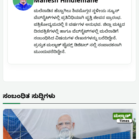
Mahesh Hindlemane
ಮಲೆನಾಡಿನ ಹೆಬ್ಬಾಗಿಲು ಶಿವಮೊಗ್ಗದ ಸ್ಥಳೀಯ ನ್ಯೂಸ್
ವೆಬ್‌ಸೈಟ್‌ಗಳಲ್ಲಿ ಪ್ರತಿನಿಧಿಯಾಗಿ ವೃತ್ತಿ ಜೀವನ ಪ್ರಾರಂಭ.
ಪತ್ರಿಕೋದ್ಯಮದಲ್ಲಿ 8 ವರ್ಷಗಳ ಅನುಭವ. ಜಿಲ್ಲಾ ಮಟ್ಟದ
ದಿನಪತ್ರಿಕೆಗಳಲ್ಲಿ ಹಾಗೂ ವೆಬ್‌ಸೈಟ್‌ಗಳಲ್ಲಿ ಮಲೆನಾಡಿಗೆ
ಸಂಬಂಧಿಸಿದ ವಿಷಯಗಳ ಲೇಖನಗಳನ್ನು ಬರೆದಿದ್ದೇನೆ.
ಪ್ರಸ್ತುತ ಮಲ್ನಾಡ್ ಟೈಮ್ಸ್ ಡಿಜಿಟಲ್ ನಲ್ಲಿ ಸಂಪಾದಕನಾಗಿ
ಮುಂದುವರೆದಿದ್ದೇನೆ.
ಸಂಬಂಧಿತ ಸುದ್ದಿಗಳು