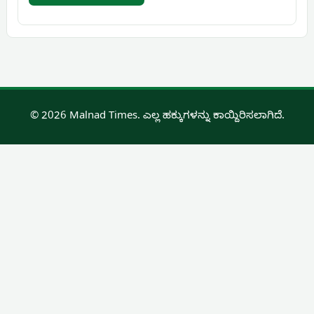
© 2026 Malnad Times. ಎಲ್ಲ ಹಕ್ಕುಗಳನ್ನು ಕಾಯ್ದಿರಿಸಲಾಗಿದೆ.