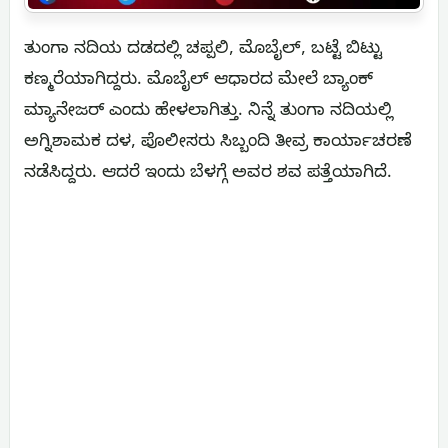
ತುಂಗಾ ನದಿಯ ದಡದಲ್ಲಿ ಚಪ್ಪಲಿ, ಮೊಬೈಲ್, ಬಟ್ಟೆ ಬಿಟ್ಟು
ಕಣ್ಮರೆಯಾಗಿದ್ದರು. ಮೊಬೈಲ್ ಆಧಾರದ ಮೇಲೆ ಬ್ಯಾಂಕ್
ಮ್ಯಾನೇಜರ್ ಎಂದು ಹೇಳಲಾಗಿತ್ತು. ನಿನ್ನೆ ತುಂಗಾ ನದಿಯಲ್ಲಿ
ಅಗ್ನಿಶಾಮಕ ದಳ, ಪೊಲೀಸರು ಸಿಬ್ಬಂದಿ ತೀವ್ರ ಕಾರ್ಯಾಚರಣೆ
ನಡೆಸಿದ್ದರು. ಆದರೆ ಇಂದು ಬೆಳಗ್ಗೆ ಅವರ ಶವ ಪತ್ತೆಯಾಗಿದೆ.