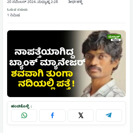
20 ನವೆಂಬರ್ 2024, ಮಧ್ಯಾಹ್ನ 2:28
ತೀರ್ಥಹಳ್ಳಿ
ಓದುವ ಸಮಯ
1 ನಿಮಿಷ
ಹಂಚಿಕೊಳ್ಳಿ :
WhatsApp
Facebook
X
Telegram