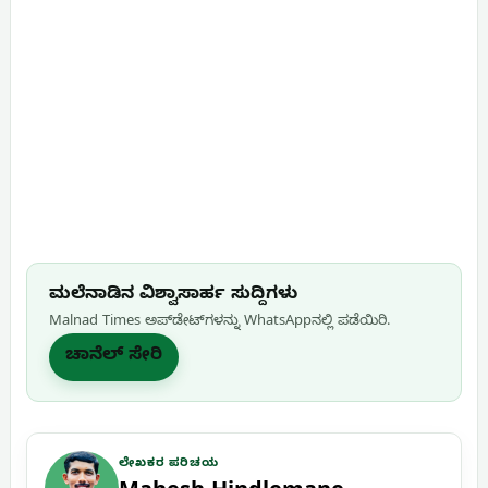
ಮಲೆನಾಡಿನ ವಿಶ್ವಾಸಾರ್ಹ ಸುದ್ದಿಗಳು
Malnad Times ಅಪ್‌ಡೇಟ್‌ಗಳನ್ನು WhatsApp‌ನಲ್ಲಿ ಪಡೆಯಿರಿ.
ಚಾನೆಲ್ ಸೇರಿ
ಲೇಖಕರ ಪರಿಚಯ