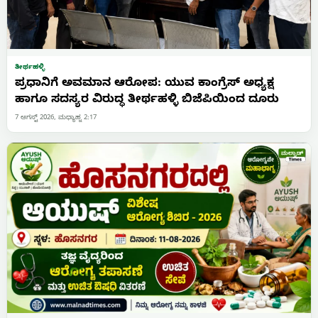
ತೀರ್ಥಹಳ್ಳಿ
ಪ್ರಧಾನಿಗೆ ಅವಮಾನ ಆರೋಪ: ಯುವ ಕಾಂಗ್ರೆಸ್ ಅಧ್ಯಕ್ಷ
ಹಾಗೂ ಸದಸ್ಯರ ವಿರುದ್ಧ ತೀರ್ಥಹಳ್ಳಿ ಬಿಜೆಪಿಯಿಂದ ದೂರು
7 ಆಗಸ್ಟ್ 2026, ಮಧ್ಯಾಹ್ನ 2:17