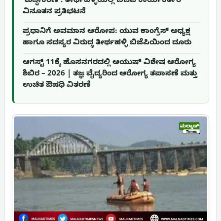
‘ಶುದ್ಧೀಕರಣ’: ತೀರ್ಥಹಳ್ಳಿಯಲ್ಲಿ ಬಿಜೆಪಿ ಕಾರ್ಯಕರ್ತರ
ವಿನೂತನ ಪ್ರತಿಭಟನೆ
ಪ್ರಧಾನಿಗೆ ಅವಮಾನ ಆರೋಪ: ಯುವ ಕಾಂಗ್ರೆಸ್ ಅಧ್ಯಕ್ಷ
ಹಾಗೂ ಸದಸ್ಯರ ವಿರುದ್ಧ ತೀರ್ಥಹಳ್ಳಿ ಬಿಜೆಪಿಯಿಂದ ದೂರು
ಆಗಸ್ಟ್ 11ಕ್ಕೆ ಹೊಸನಗರದಲ್ಲಿ ಆಯುಷ್ ವಿಶೇಷ ಆರೋಗ್ಯ
ಶಿಬಿರ – 2026 | ತಜ್ಞ ವೈದ್ಯರಿಂದ ಆರೋಗ್ಯ ತಪಾಸಣೆ ಮತ್ತು
ಉಚಿತ ಔಷಧಿ ವಿತರಣೆ