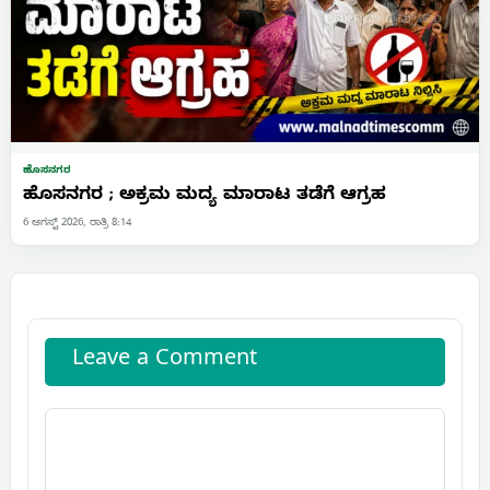
ಹೊಸನಗರ
ಹೊಸನಗರ ; ಅಕ್ರಮ ಮದ್ಯ ಮಾರಾಟ ತಡೆಗೆ ಆಗ್ರಹ
6 ಆಗಸ್ಟ್ 2026, ರಾತ್ರಿ 8:14
Leave a Comment
Comment