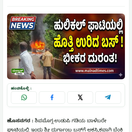
ಹಂಚಿಕೊಳ್ಳಿ :
WhatsApp
Facebook
X
Telegram
ಹೊಸನಗರ :
ಶಿವಮೊಗ್ಗ-ಉಡುಪಿ ಗಡಿಯ ಬಾಳೆಬರೇ
ಘಾಟಿಯಲ್ಲಿ ಇಂದು ಶ್ರೀ ದುರ್ಗಾಂಬ ಬಸ್‌ಗೆ ಆಕಸ್ಮಿಕವಾಗಿ ಬೆಂಕಿ