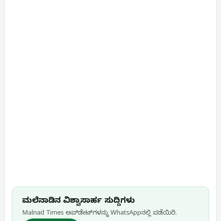
ಮಲೆನಾಡಿನ ವಿಶ್ವಾಸಾರ್ಹ ಸುದ್ದಿಗಳು
Malnad Times ಅಪ್‌ಡೇಟ್‌ಗಳನ್ನು WhatsApp‌ನಲ್ಲಿ ಪಡೆಯಿರಿ.