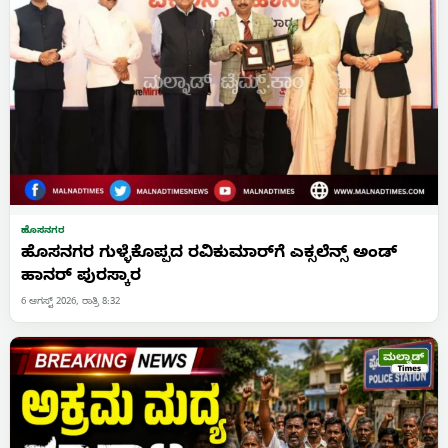
ಹೊಸನಗರ
ಹೊಸನಗರ ಗುಳ್ಳೆಕೊಪ್ಪದ ರವಿಕುಮಾರ್‌ಗೆ ಎಕ್ಸಲೆನ್ಸ್ ಅಂಡ್
ಹಾನರ್ ಪುರಸ್ಕಾರ
6 ಆಗಸ್ಟ್ 2026, ರಾತ್ರಿ 8:32