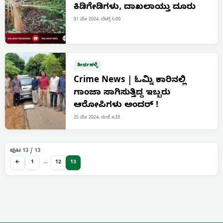
ಕಿಡಿಗೇಡಿಗಳು, ದಾಖಲಾಯ್ತು ದೂರು
31 ಮೇ 2024, ಬೆಳಗ್ಗೆ 6:00
ತೀರ್ಥಹಳ್ಳಿ
Crime News | ಓಮ್ನಿ ಕಾರಿನಲ್ಲಿ
ಗಾಂಜಾ ಸಾಗಿಸುತ್ತಿದ್ದ ಇಬ್ಬರು
ಆರೋಪಿಗಳು ಅಂದರ್ !
25 ಮೇ 2024, ಸಂಜೆ 4:33
ಪುಟ 13 / 13
←
1
…
12
13