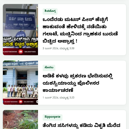
ಶಿವಮೊಗ್ಗ
ಒಂದೆರಡು ಮಟನ್ ಪೀಸ್ ಹೆಚ್ಚಿಗೆ
ಹಾಕುವಂತೆ ಹೇಳಿದಕ್ಕೆ ನಡೆಯಿತು
ಗಲಾಟೆ, ಮಚ್ಚಿನಿಂದ ಗ್ರಾಹಕನ ಬುರುಡೆ
ಬಿಚ್ಚಿದ ಅಪ್ರಾಪ್ತ !
3 ಜೂನ್ 2024, ಮಧ್ಯಾಹ್ನ 3:39
ಸೊರಬ
ಅಡಿಕೆ ಕಳವು ಪ್ರಕರಣ ಭೇದಿಸುವಲ್ಲಿ
ಯಶಸ್ವಿಯಾಯ್ತು ಪೊಲೀಸರ
ಕಾರ್ಯಾಚರಣೆ
1 ಜೂನ್ 2024, ಮಧ್ಯಾಹ್ನ 3:20
Ripponpete
ತೆಂಗಿನ ಸಸಿಗಳನ್ನು ಕಡಿದು ವಿಕೃತಿ ಮೆರೆದ