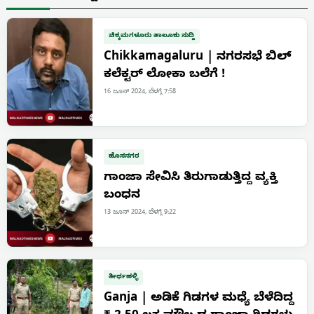
ಚಿಕ್ಕಮಗಳೂರು ತಾಲೂಕು ಸುದ್ದಿ
Chikkamagaluru | ನಗರಸಭೆ ಬಿಲ್
ಕಲೆಕ್ಟರ್ ಲೋಕಾ ಬಲೆಗೆ !
16 ಜೂನ್ 2024, ಬೆಳಗ್ಗೆ 7:58
ಹೊಸನಗರ
ಗಾಂಜಾ ಸೇವಿಸಿ ತಿರುಗಾಡುತ್ತಿದ್ದ ವ್ಯಕ್ತಿ
ಬಂಧನ
13 ಜೂನ್ 2024, ಬೆಳಗ್ಗೆ 9:22
ತೀರ್ಥಹಳ್ಳಿ
Ganja | ಅಡಿಕೆ ಗಿಡಗಳ ಮಧ್ಯೆ ಬೆಳೆದಿದ್ದ