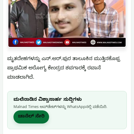
ಮೃತದೇಹಗಳನ್ನು ಎನ್.ಆರ್.ಪುರ ತಾಲೂಕಿನ ಮುತ್ತಿನಕೊಪ್ಪ
ಪ್ರಾಥಮಿಕ ಆರೋಗ್ಯ ಕೇಂದ್ರದ ಶವಗಾರಕ್ಕೆ ರವಾನೆ
ಮಾಡಲಾಗಿದೆ.
ಮಲೆನಾಡಿನ ವಿಶ್ವಾಸಾರ್ಹ ಸುದ್ದಿಗಳು
Malnad Times ಅಪ್‌ಡೇಟ್‌ಗಳನ್ನು WhatsApp‌ನಲ್ಲಿ ಪಡೆಯಿರಿ.
ಚಾನೆಲ್ ಸೇರಿ