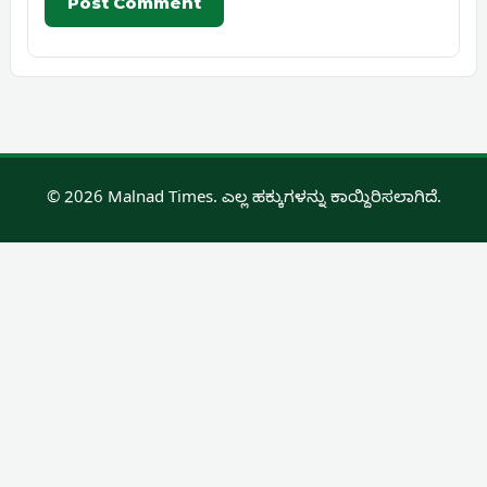
© 2026 Malnad Times. ಎಲ್ಲ ಹಕ್ಕುಗಳನ್ನು ಕಾಯ್ದಿರಿಸಲಾಗಿದೆ.