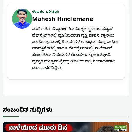
ಲೇಖಕರ ಪರಿಚಯ
Mahesh Hindlemane
ಮಲೆನಾಡಿನ ಹೆಬ್ಬಾಗಿಲು ಶಿವಮೊಗ್ಗದ ಸ್ಥಳೀಯ ನ್ಯೂಸ್
ವೆಬ್‌ಸೈಟ್‌ಗಳಲ್ಲಿ ಪ್ರತಿನಿಧಿಯಾಗಿ ವೃತ್ತಿ ಜೀವನ ಪ್ರಾರಂಭ.
ಪತ್ರಿಕೋದ್ಯಮದಲ್ಲಿ 8 ವರ್ಷಗಳ ಅನುಭವ. ಜಿಲ್ಲಾ ಮಟ್ಟದ
ದಿನಪತ್ರಿಕೆಗಳಲ್ಲಿ ಹಾಗೂ ವೆಬ್‌ಸೈಟ್‌ಗಳಲ್ಲಿ ಮಲೆನಾಡಿಗೆ
ಸಂಬಂಧಿಸಿದ ವಿಷಯಗಳ ಲೇಖನಗಳನ್ನು ಬರೆದಿದ್ದೇನೆ.
ಪ್ರಸ್ತುತ ಮಲ್ನಾಡ್ ಟೈಮ್ಸ್ ಡಿಜಿಟಲ್ ನಲ್ಲಿ ಸಂಪಾದಕನಾಗಿ
ಮುಂದುವರೆದಿದ್ದೇನೆ.
ಸಂಬಂಧಿತ ಸುದ್ದಿಗಳು