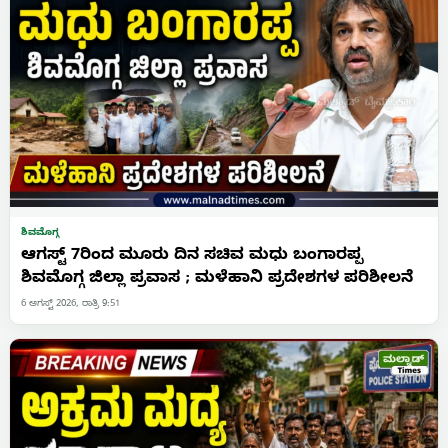
ಶಿವಮೊಗ್ಗ
ಆಗಸ್ಟ್ 7ರಿಂದ ಮೂರು ದಿನ ಸಚಿವ ಮಧು ಬಂಗಾರಪ್ಪ
ಶಿವಮೊಗ್ಗ ಜಿಲ್ಲಾ ಪ್ರವಾಸ ; ಮಳೆಹಾನಿ ಪ್ರದೇಶಗಳ ಪರಿಶೀಲನೆ
6 ಆಗಸ್ಟ್ 2026, ರಾತ್ರಿ 9:51