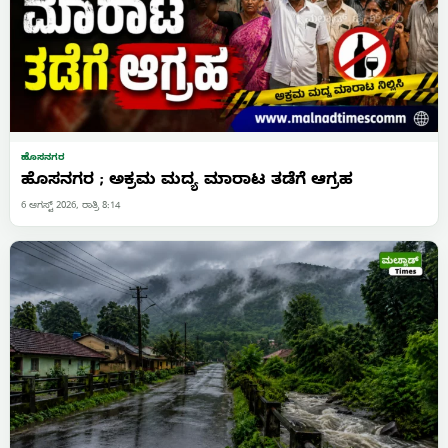
ಹೊಸನಗರ
ಹೊಸನಗರ ; ಅಕ್ರಮ ಮದ್ಯ ಮಾರಾಟ ತಡೆಗೆ ಆಗ್ರಹ
6 ಆಗಸ್ಟ್ 2026, ರಾತ್ರಿ 8:14