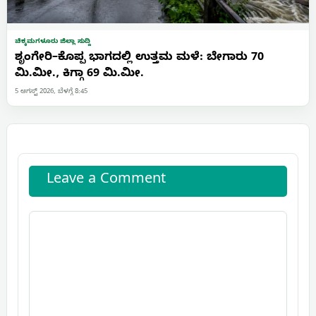
ಚಿಕ್ಕಮಗಳೂರು ಜಿಲ್ಲಾ ಸುದ್ದಿ
ಶೃಂಗೇರಿ–ಕೊಪ್ಪ ಭಾಗದಲ್ಲಿ ಉತ್ತಮ ಮಳೆ: ಬೇಗಾರು 70
ಮಿ.ಮೀ., ಕಿಗ್ಗಾ 69 ಮಿ.ಮೀ.
5 ಆಗಸ್ಟ್ 2026, ಬೆಳಗ್ಗೆ 8:45
Leave a Comment
Comment