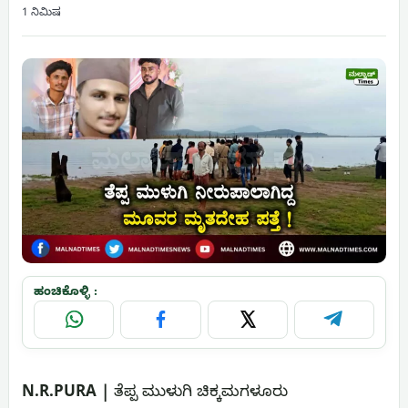
1 ನಿಮಿಷ
ಹಂಚಿಕೊಳ್ಳಿ :
WhatsApp
Facebook
X
Telegram
N.R.PURA |
ತೆಪ್ಪ ಮುಳುಗಿ ಚಿಕ್ಕಮಗಳೂರು