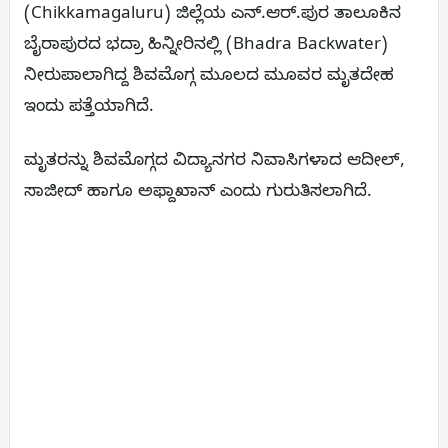
(Chikkamagaluru) ಜಿಲ್ಲೆಯ ಎನ್.ಆರ್.ಪುರ ತಾಲೂಕಿನ
ಬೈರಾಪುರದ ಭದ್ರಾ ಹಿನ್ನೀರಿನಲ್ಲಿ (Bhadra Backwater)
ನೀರುಪಾಲಾಗಿದ್ದ ಶಿವಮೊಗ್ಗ ಮೂಲದ ಮೂವರ ಮೃತದೇಹ
ಇಂದು ಪತ್ತೆಯಾಗಿದೆ.
ಮೃತರನ್ನು ಶಿವಮೊಗ್ಗದ ವಿದ್ಯಾನಗರ ನಿವಾಸಿಗಳಾದ ಆದೀಲ್,
ಸಾಜೀದ್ ಹಾಗೂ ಅಫ್ದಾಖಾನ್ ಎಂದು ಗುರುತಿಸಲಾಗಿದೆ.