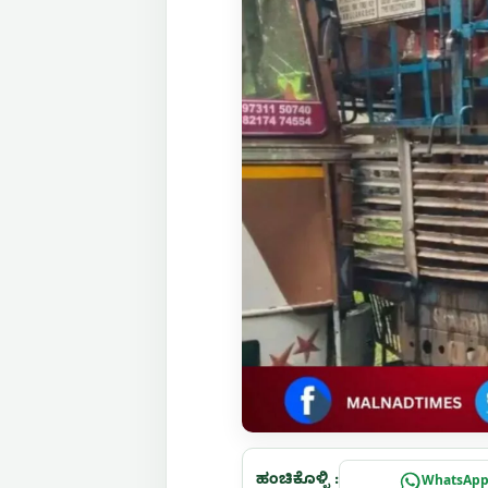
ಹಂಚಿಕೊಳ್ಳಿ :
WhatsAp