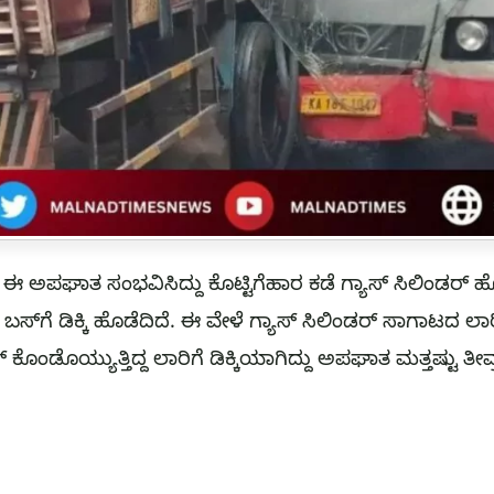
ಅಪಘಾತ ಸಂಭವಿಸಿದ್ದು ಕೊಟ್ಟಿಗೆಹಾರ ಕಡೆ ಗ್ಯಾಸ್ ಸಿಲಿಂಡರ್ ಹೊತ
ಸಿ ಬಸ್‌ಗೆ ಡಿಕ್ಕಿ ಹೊಡೆದಿದೆ. ಈ ವೇಳೆ ಗ್ಯಾಸ್ ಸಿಲಿಂಡರ್ ಸಾಗಾಟದ ಲಾ
 ಕೊಂಡೊಯ್ಯುತ್ತಿದ್ದ ಲಾರಿಗೆ ಡಿಕ್ಕಿಯಾಗಿದ್ದು ಅಪಘಾತ ಮತ್ತಷ್ಟು ತೀವ್