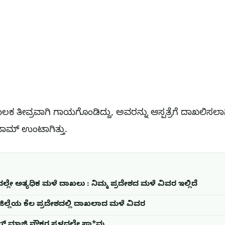
ಲಕ ತೀವ್ರವಾಗಿ ಗಾಯಗೊಂಡಿದ್ದು, ಅವರನ್ನು ಆಸ್ಪತ್ರೆಗೆ ದಾಖಲಿಸ
ಜಾಮ್ ಉಂಟಾಗಿತ್ತು.
ಲ್ಲೇ ಅತ್ಯಧಿಕ ಮಳೆ ದಾಖಲು : ನಿಮ್ಮ ಪ್ರದೇಶದ ಮಳೆ ವಿವರ ಇಲ್ಲಿದೆ
ಜಿಲ್ಲೆಯ ಕೆಲ ಪ್ರದೇಶದಲ್ಲಿ ದಾಖಲಾದ ಮಳೆ ವಿವರ
 ಮಾಜಿ ನೌಕರ ಸ್ಥಳದಲ್ಲೇ ಸಾ*ವು