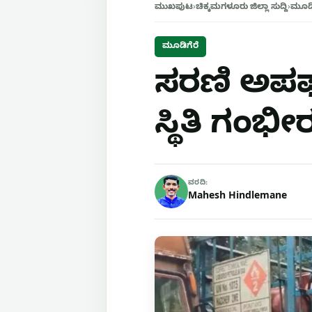
ಮುಖಪುಟ
›
ಚಿಕ್ಕಮಗಳೂರು ಜಿಲ್ಲಾ ಸುದ್ದಿ
›
ಮೂಡಿ
ಮೂಡಿಗೆರೆ
ಸರಣಿ ಅಪಘಾ
ಸ್ಥಿತಿ ಗಂಭೀರ
ವರದಿ:
Mahesh Hindlemane