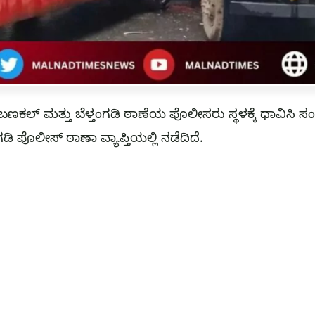
ಣಕಲ್ ಮತ್ತು ಬೆಳ್ತಂಗಡಿ ಠಾಣೆಯ ಪೊಲೀಸರು ಸ್ಥಳಕ್ಕೆ ಧಾವಿಸಿ 
ಗಡಿ ಪೊಲೀಸ್ ಠಾಣಾ ವ್ಯಾಪ್ತಿಯಲ್ಲಿ ನಡೆದಿದೆ.