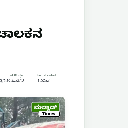
 ಚಾಲಕನ
ವರದಿ ಸ್ಥಳ
ಓದುವ ಸಮಯ
್ರಿ 7:50
ಮೂಡಿಗೆರೆ
1 ನಿಮಿಷ