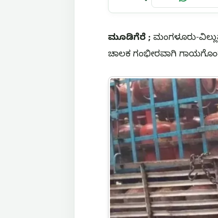
ಮೂಡಿಗೆರೆ ;
ಮಂಗಳೂರು-ವಿಲ್ಲುಪು
ಚಾಲಕ ಗಂಭೀರವಾಗಿ ಗಾಯಗೊಂಡ ಘ