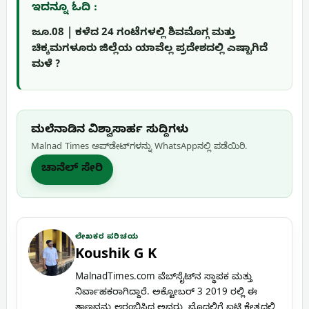
ಇದನ್ನೂ ಓದಿ :
ಜೂ.08 | ಕಳೆದ 24 ಗಂಟೆಗಳಲ್ಲಿ ಶಿವಮೊಗ್ಗ ಮತ್ತು
ಚಿಕ್ಕಮಗಳೂರು ಜಿಲ್ಲೆಯ ಯಾವೆಲ್ಲ ಪ್ರದೇಶದಲ್ಲಿ ಎಷ್ಟಾಗಿದೆ
ಮಳೆ ?
ಮಲೆನಾಡಿನ ವಿಶ್ವಾಸಾರ್ಹ ಸುದ್ದಿಗಳು
Malnad Times ಅಪ್‌ಡೇಟ್‌ಗಳನ್ನು WhatsApp‌ನಲ್ಲಿ ಪಡೆಯಿರಿ.
ಚಾನೆಲ್ ಸೇರಿ
ಲೇಖಕರ ಪರಿಚಯ
Koushik G K
MalnadTimes.com ವೆಬ್‌ಸೈಟ್‌ನ ಸ್ಥಾಪಕ ಮತ್ತು
ನಿರ್ವಾಹಕರಾಗಿದ್ದಾರೆ. ಅಕ್ಟೋಬರ್ 3 2019 ರಲ್ಲಿ ಈ
ತಾಣವನ್ನು ಆರಂಭಿಸಿದ ಅವರು, ಮೊದಲಿಗೆ ಐಟಿ ಕ್ಷೇತ್ರದಲ್ಲಿ