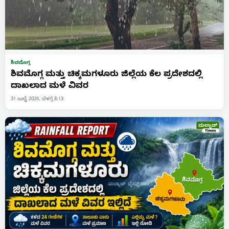
ಶಿವಮೊಗ್ಗ
ಶಿವಮೊಗ್ಗ ಮತ್ತು ಚಿಕ್ಕಮಗಳೂರು ಜಿಲ್ಲೆಯ ಕೆಲ ಪ್ರದೇಶದಲ್ಲಿ
ದಾಖಲಾದ ಮಳೆ ವಿವರ
31 ಜುಲೈ 2026, ಬೆಳಗ್ಗೆ 8:13