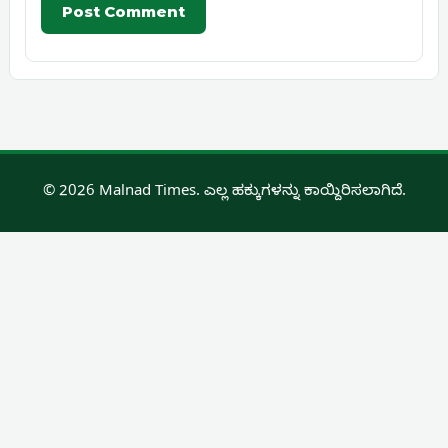
© 2026 Malnad Times. ಎಲ್ಲ ಹಕ್ಕುಗಳನ್ನು ಕಾಯ್ದಿರಿಸಲಾಗಿದೆ.