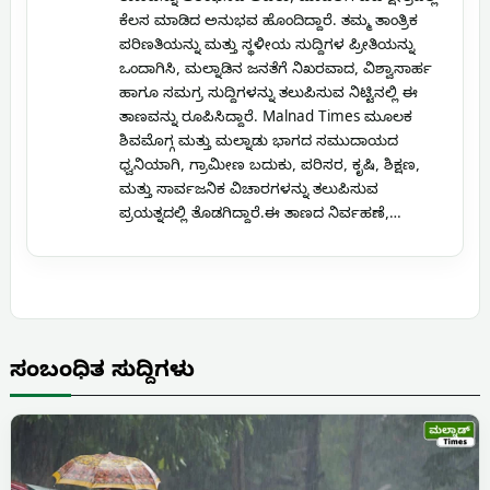
ಕೆಲಸ ಮಾಡಿದ ಅನುಭವ ಹೊಂದಿದ್ದಾರೆ. ತಮ್ಮ ತಾಂತ್ರಿಕ
ಪರಿಣತಿಯನ್ನು ಮತ್ತು ಸ್ಥಳೀಯ ಸುದ್ದಿಗಳ ಪ್ರೀತಿಯನ್ನು
ಒಂದಾಗಿಸಿ, ಮಲ್ನಾಡಿನ ಜನತೆಗೆ ನಿಖರವಾದ, ವಿಶ್ವಾಸಾರ್ಹ
ಹಾಗೂ ಸಮಗ್ರ ಸುದ್ದಿಗಳನ್ನು ತಲುಪಿಸುವ ನಿಟ್ಟಿನಲ್ಲಿ ಈ
ತಾಣವನ್ನು ರೂಪಿಸಿದ್ದಾರೆ. Malnad Times ಮೂಲಕ
ಶಿವಮೊಗ್ಗ ಮತ್ತು ಮಲ್ನಾಡು ಭಾಗದ ಸಮುದಾಯದ
ಧ್ವನಿಯಾಗಿ, ಗ್ರಾಮೀಣ ಬದುಕು, ಪರಿಸರ, ಕೃಷಿ, ಶಿಕ್ಷಣ,
ಮತ್ತು ಸಾರ್ವಜನಿಕ ವಿಚಾರಗಳನ್ನು ತಲುಪಿಸುವ
ಪ್ರಯತ್ನದಲ್ಲಿ ತೊಡಗಿದ್ದಾರೆ.ಈ ತಾಣದ ನಿರ್ವಹಣೆ,…
ಸಂಬಂಧಿತ ಸುದ್ದಿಗಳು