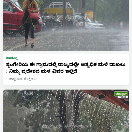
ಶಿವಮೊಗ್ಗ
ಶೃಂಗೇರಿಯ ಈ ಗ್ರಾಮದಲ್ಲಿ ರಾಜ್ಯದಲ್ಲೇ ಅತ್ಯಧಿಕ ಮಳೆ ದಾಖಲು
: ನಿಮ್ಮ ಪ್ರದೇಶದ ಮಳೆ ವಿವರ ಇಲ್ಲಿದೆ
1 ಆಗಸ್ಟ್ 2026, ಬೆಳಗ್ಗೆ 9:27