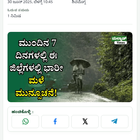
30 ಜೂನ್ 2025, ಬೆಳಗ್ಗೆ 10:45
ಶಿವಮೊಗ್ಗ
ಓದುವ ಸಮಯ
1 ನಿಮಿಷ
ಹಂಚಿಕೊಳ್ಳಿ :
WhatsApp
Facebook
X
Telegram