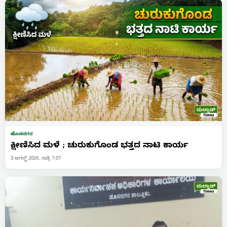
ಹೊಸನಗರ
ಕ್ಷೀಣಿಸಿದ ಮಳೆ ; ಚುರುಕುಗೊಂಡ ಭತ್ತದ ನಾಟಿ ಕಾರ್ಯ
3 ಆಗಸ್ಟ್ 2026, ರಾತ್ರಿ 7:07