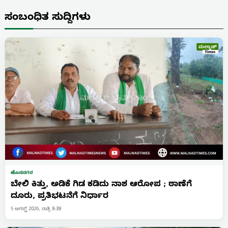
ಸಂಬಂಧಿತ ಸುದ್ದಿಗಳು
ಹೊಸನಗರ
ಬೇಲಿ ಕಿತ್ತು, ಅಡಿಕೆ ಗಿಡ ಕಡಿದು ನಾಶ ಆರೋಪ ; ಠಾಣೆಗೆ
ದೂರು, ಪ್ರತಿಭಟನೆಗೆ ನಿರ್ಧಾರ
5 ಆಗಸ್ಟ್ 2026, ರಾತ್ರಿ 9:39