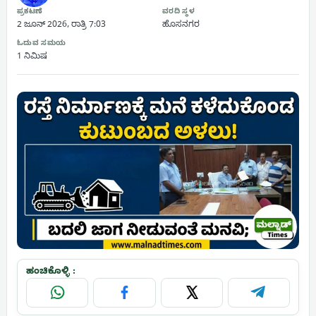
ಪ್ರಕಟಣೆ
ವರದಿ ಸ್ಥಳ
2 ಜೂನ್ 2026, ರಾತ್ರಿ 7:03
ಹೊಸನಗರ
ಓದುವ ಸಮಯ
1 ನಿಮಿಷ
ಹಂಚಿಕೊಳ್ಳಿ :
WhatsApp
Facebook
X
Telegram