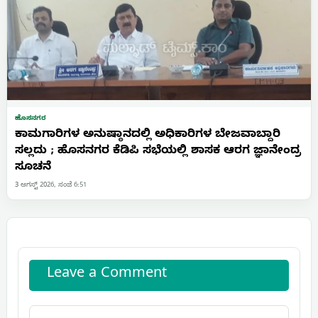
ಹೊಸನಗರ
ಕಾಮಗಾರಿಗಳ ಅನುಷ್ಠಾನದಲ್ಲಿ ಅಧಿಕಾರಿಗಳ ಬೇಜವಾಬ್ದಾರಿ
ಸಲ್ಲದು ; ಹೊಸನಗರ ಕೆಡಿಪಿ ಸಭೆಯಲ್ಲಿ ಶಾಸಕ ಆರಗ ಜ್ಞಾನೇಂದ್ರ
ಸೂಚನೆ
3 ಆಗಸ್ಟ್ 2026, ಸಂಜೆ 6:51
Leave a Comment
Comment