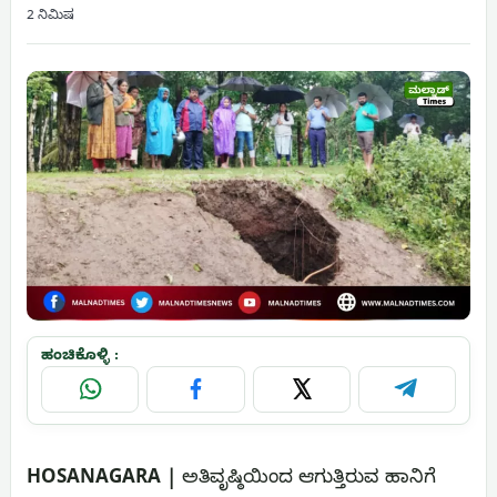
2 ನಿಮಿಷ
ಹಂಚಿಕೊಳ್ಳಿ :
WhatsApp
Facebook
X
Telegram
HOSANAGARA |
ಅತಿವೃಷ್ಠಿಯಿಂದ ಆಗುತ್ತಿರುವ ಹಾನಿಗೆ