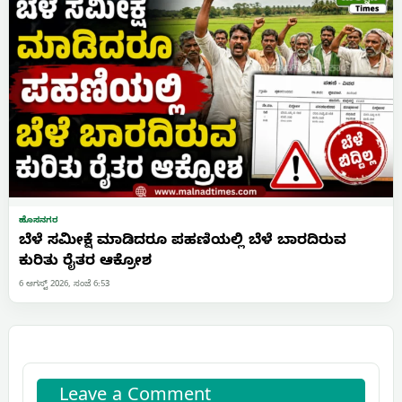
ಹೊಸನಗರ
ಬೆಳೆ ಸಮೀಕ್ಷೆ ಮಾಡಿದರೂ ಪಹಣಿಯಲ್ಲಿ ಬೆಳೆ ಬಾರದಿರುವ
ಕುರಿತು ರೈತರ ಆಕ್ರೋಶ
6 ಆಗಸ್ಟ್ 2026, ಸಂಜೆ 6:53
Leave a Comment