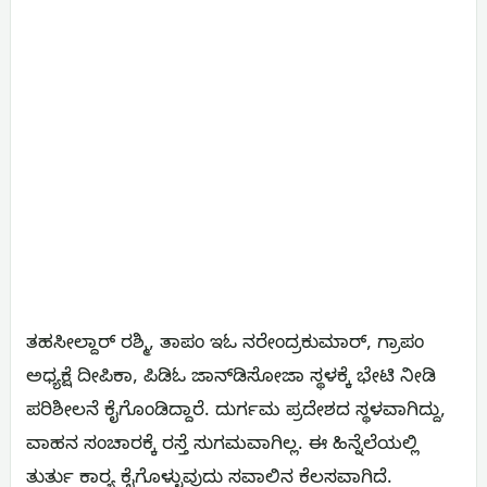
ತಹಸೀಲ್ದಾರ್ ರಶ್ಮಿ, ತಾಪಂ ಇಓ ನರೇಂದ್ರಕುಮಾರ್, ಗ್ರಾಪಂ
ಅಧ್ಯಕ್ಷೆ ದೀಪಿಕಾ, ಪಿಡಿಓ ಜಾನ್‌ಡಿಸೋಜಾ ಸ್ಥಳಕ್ಕೆ ಭೇಟಿ ನೀಡಿ
ಪರಿಶೀಲನೆ ಕೈಗೊಂಡಿದ್ದಾರೆ. ದುರ್ಗಮ ಪ್ರದೇಶದ ಸ್ಥಳವಾಗಿದ್ದು,
ವಾಹನ ಸಂಚಾರಕ್ಕೆ ರಸ್ತೆ ಸುಗಮವಾಗಿಲ್ಲ. ಈ ಹಿನ್ನೆಲೆಯಲ್ಲಿ
ತುರ್ತು ಕಾರ‍್ಯ ಕೈಗೊಳ್ಳುವುದು ಸವಾಲಿನ ಕೆಲಸವಾಗಿದೆ.