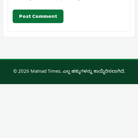
© 2026 Malnad Times. ಎಲ್ಲ ಹಕ್ಕುಗಳನ್ನು ಕಾಯ್ದಿರಿಸಲಾಗಿದೆ.