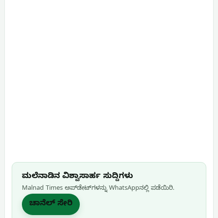
ಮಲೆನಾಡಿನ ವಿಶ್ವಾಸಾರ್ಹ ಸುದ್ದಿಗಳು
Malnad Times ಅಪ್‌ಡೇಟ್‌ಗಳನ್ನು WhatsApp‌ನಲ್ಲಿ ಪಡೆಯಿರಿ.
ಚಾನೆಲ್ ಸೇರಿ