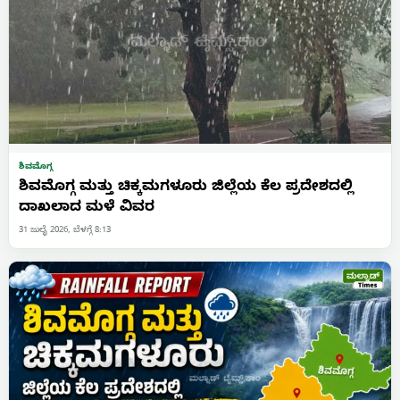
ಶಿವಮೊಗ್ಗ
ಶಿವಮೊಗ್ಗ ಮತ್ತು ಚಿಕ್ಕಮಗಳೂರು ಜಿಲ್ಲೆಯ ಕೆಲ ಪ್ರದೇಶದಲ್ಲಿ
ದಾಖಲಾದ ಮಳೆ ವಿವರ
31 ಜುಲೈ 2026, ಬೆಳಗ್ಗೆ 8:13