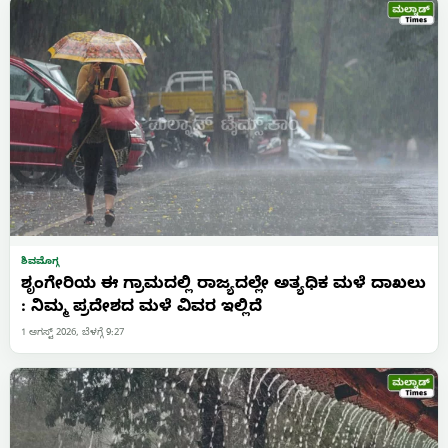
ಶಿವಮೊಗ್ಗ
ಶೃಂಗೇರಿಯ ಈ ಗ್ರಾಮದಲ್ಲಿ ರಾಜ್ಯದಲ್ಲೇ ಅತ್ಯಧಿಕ ಮಳೆ ದಾಖಲು
: ನಿಮ್ಮ ಪ್ರದೇಶದ ಮಳೆ ವಿವರ ಇಲ್ಲಿದೆ
1 ಆಗಸ್ಟ್ 2026, ಬೆಳಗ್ಗೆ 9:27