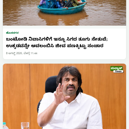
ಹೊಸನಗರ
ಬಂಟೋಡಿ ನಿವಾಸಿಗಳಿಗೆ ಇನ್ನೂ ಸಿಗದ ತೂಗು ಸೇತುವೆ;
ಉಕ್ಕಡವನ್ನೇ ಅವಲಂಬಿಸಿ ಜೀವ ಪಣಕ್ಕಿಟ್ಟು ಸಂಚಾರ
8 ಆಗಸ್ಟ್ 2026, ಬೆಳಗ್ಗೆ 11:44