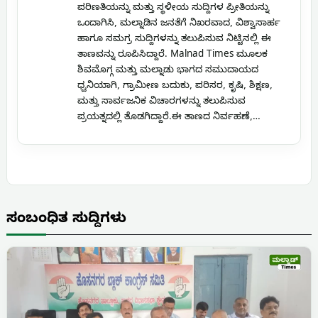
ಪರಿಣತಿಯನ್ನು ಮತ್ತು ಸ್ಥಳೀಯ ಸುದ್ದಿಗಳ ಪ್ರೀತಿಯನ್ನು
ಒಂದಾಗಿಸಿ, ಮಲ್ನಾಡಿನ ಜನತೆಗೆ ನಿಖರವಾದ, ವಿಶ್ವಾಸಾರ್ಹ
ಹಾಗೂ ಸಮಗ್ರ ಸುದ್ದಿಗಳನ್ನು ತಲುಪಿಸುವ ನಿಟ್ಟಿನಲ್ಲಿ ಈ
ತಾಣವನ್ನು ರೂಪಿಸಿದ್ದಾರೆ. Malnad Times ಮೂಲಕ
ಶಿವಮೊಗ್ಗ ಮತ್ತು ಮಲ್ನಾಡು ಭಾಗದ ಸಮುದಾಯದ
ಧ್ವನಿಯಾಗಿ, ಗ್ರಾಮೀಣ ಬದುಕು, ಪರಿಸರ, ಕೃಷಿ, ಶಿಕ್ಷಣ,
ಮತ್ತು ಸಾರ್ವಜನಿಕ ವಿಚಾರಗಳನ್ನು ತಲುಪಿಸುವ
ಪ್ರಯತ್ನದಲ್ಲಿ ತೊಡಗಿದ್ದಾರೆ.ಈ ತಾಣದ ನಿರ್ವಹಣೆ,…
ಸಂಬಂಧಿತ ಸುದ್ದಿಗಳು