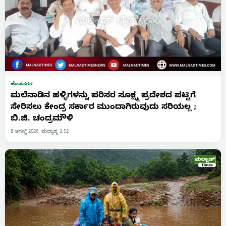
ಹೊಸನಗರ
ಮಲೆನಾಡಿನ ಹಳ್ಳಿಗಳನ್ನು ಪರಿಸರ ಸೂಕ್ಷ್ಮ ಪ್ರದೇಶದ ಪಟ್ಟಿಗೆ
ಸೇರಿಸಲು ಕೇಂದ್ರ ಸರ್ಕಾರ ಮುಂದಾಗಿರುವುದು ಸರಿಯಲ್ಲ ;
ಬಿ.ಜಿ. ಚಂದ್ರಮೌಳಿ
8 ಆಗಸ್ಟ್ 2026, ಮಧ್ಯಾಹ್ನ 2:52