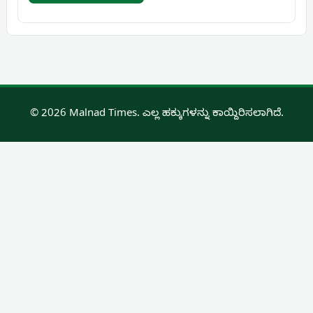
© 2026 Malnad Times. ಎಲ್ಲ ಹಕ್ಕುಗಳನ್ನು ಕಾಯ್ದಿರಿಸಲಾಗಿದೆ.