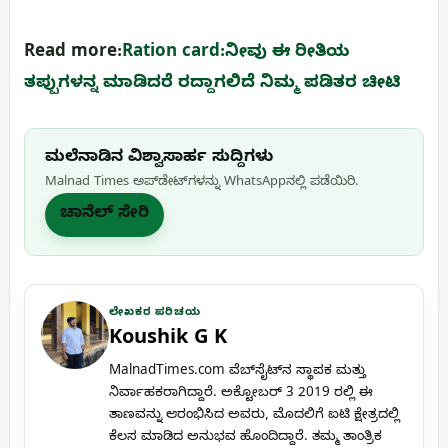
Read more:
Ration card:ನೀವು ಈ ರೀತಿಯ
ತಪ್ಪುಗಳನ್ನ ಮಾಡಿದರೆ ರದ್ದಾಗಲಿದೆ ನಿಮ್ಮ ಪಡಿತರ ಚೀಟಿ
ಮಲೆನಾಡಿನ ವಿಶ್ವಾಸಾರ್ಹ ಸುದ್ದಿಗಳು
Malnad Times ಅಪ್‌ಡೇಟ್‌ಗಳನ್ನು WhatsApp‌ನಲ್ಲಿ ಪಡೆಯಿರಿ.
ಚಾನೆಲ್ ಸೇರಿ
ಲೇಖಕರ ಪರಿಚಯ
Koushik G K
MalnadTimes.com ವೆಬ್‌ಸೈಟ್‌ನ ಸ್ಥಾಪಕ ಮತ್ತು
ನಿರ್ವಾಹಕರಾಗಿದ್ದಾರೆ. ಅಕ್ಟೋಬರ್ 3 2019 ರಲ್ಲಿ ಈ
ತಾಣವನ್ನು ಆರಂಭಿಸಿದ ಅವರು, ಮೊದಲಿಗೆ ಐಟಿ ಕ್ಷೇತ್ರದಲ್ಲಿ
ಕೆಲಸ ಮಾಡಿದ ಅನುಭವ ಹೊಂದಿದ್ದಾರೆ. ತಮ್ಮ ತಾಂತ್ರಿಕ