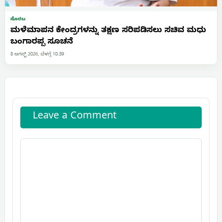
ಸೊರಬ
ಮಳೆಮಾಪನ ಕೇಂದ್ರಗಳನ್ನು ತಕ್ಷಣ ಸರಿಪಡಿಸಲು ಸಚಿವ ಮಧು
ಬಂಗಾರಪ್ಪ ಸೂಚನೆ
8 ಆಗಸ್ಟ್ 2026, ಬೆಳಗ್ಗೆ 10:39
Leave a Comment
Comment