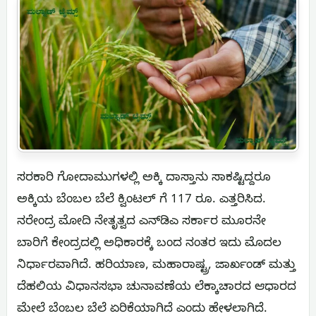
ಸರಕಾರಿ ಗೋದಾಮುಗಳಲ್ಲಿ ಅಕ್ಕಿ ದಾಸ್ತಾನು ಸಾಕಷ್ಟಿದ್ದರೂ
ಅಕ್ಕಿಯ ಬೆಂಬಲ ಬೆಲೆ ಕ್ವಿಂಟಲ್ ಗೆ 117 ರೂ. ಎತ್ತರಿಸಿದ.
ನರೇಂದ್ರ ಮೋದಿ ನೇತೃತ್ವದ ಎನ್‌ಡಿಎ ಸರ್ಕಾರ ಮೂರನೇ
ಬಾರಿಗೆ ಕೇಂದ್ರದಲ್ಲಿ ಅಧಿಕಾರಕ್ಕೆ ಬಂದ ನಂತರ ಇದು ಮೊದಲ
ನಿರ್ಧಾರವಾಗಿದೆ. ಹರಿಯಾಣ, ಮಹಾರಾಷ್ಟ್ರ, ಜಾರ್ಖಂಡ್ ಮತ್ತು
ದೆಹಲಿಯ ವಿಧಾನಸಭಾ ಚುನಾವಣೆಯ ಲೆಕ್ಕಾಚಾರದ ಆಧಾರದ
ಮೇಲೆ ಬೆಂಬಲ ಬೆಲೆ ಏರಿಕೆಯಾಗಿದೆ ಎಂದು ಹೇಳಲಾಗಿದೆ.