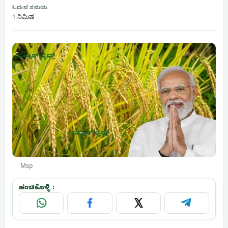
ಓದುವ ಸಮಯ
1 ನಿಮಿಷ
Msp
ಹಂಚಿಕೊಳ್ಳಿ :
WhatsApp
Facebook
X
Telegram