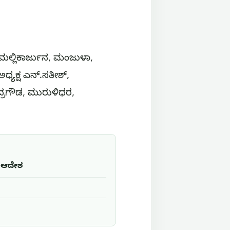
. ಮಲ್ಲಿಕಾರ್ಜುನ, ಮಂಜುಳಾ,
ಧ್ಯಕ್ಷ ಎನ್.ಸತೀಶ್,
್ರಗೌಡ, ಮುರುಳಿಧರ,
ಿ ಆದೇಶ