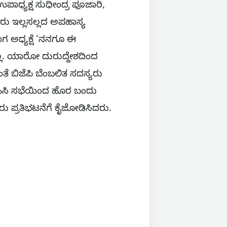
ೆ ಉಪಾಧ್ಯಕ್ಷ ಸುಧೀಂದ್ರ ಪೂಜಾರಿ,
ರು ಇಲ್ಲಸಲ್ಲದ ಅಪಹಾಸ್ಯ
ಾಗ ಅಧ್ಯಕ್ಷೆ ‘ನನಗೂ ಈ
ಲ. ಯಾರೋ ದುರುದ್ದೇಶದಿಂದ
ೆ ಬಿಜೆಪಿ ಬೆಂಬಲಿತ ಸದಸ್ಯರು
ಗ್ರಹಿಸಿ ಸಭೆಯಿಂದ ಹೊರ ಬಂದು
ರು ಪ್ರತಿಭಟನೆಗೆ ಕೈಜೋಡಿಸಿದರು.