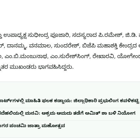
ತಿ ಉಪಾಧ್ಯಕ್ಷ ಸುಧೀಂದ್ರ ಪೂಜಾರಿ, ಸದಸ್ಯರಾದ ಪಿ.ರಮೇಶ್, ಜಿ.ಡಿ
ರ್, ದಾನಮ್ಮ, ವನಮಾಲ, ಸುಂದರೇಶ್, ಬಿಜೆಪಿ ಮಹಾಶಕ್ತಿ ಕೇಂದ್ರದ ಅ
ಎಂ.ಬಿ.ಮಂಜುನಾಥ, ಎಂ.ಸುರೇಶ್‌ಸಿಂಗ್, ರೇಖಾರವಿ, ಯೋಗೇಂದ
್ನಿತರ ಮುಖಂಡರು ಭಾಗವಹಿಸಿದ್ದರು.
ಟ್‌ಗಳಲ್ಲಿ ಮಾಹಿತಿ ಫಲಕ ಕಡ್ಡಾಯ: ಜಿಲ್ಲಾಧಿಕಾರಿ ಪ್ರಭುಲಿಂಗ ಕವಳಿಕಟ್ಟ
ೆ ನವದೆಹಲಿಯಲ್ಲಿ ಮನವಿ: ಅಕ್ರಮ ಆಮದು ತಡೆಗೆ ಅಮಿತ್ ಶಾ ಬಳಿ ನಿಯೋಗ
ಲಿ ನಾಗರ ಪಂಚಮಿ ಜಾತ್ರಾ ಮಹೋತ್ಸವ