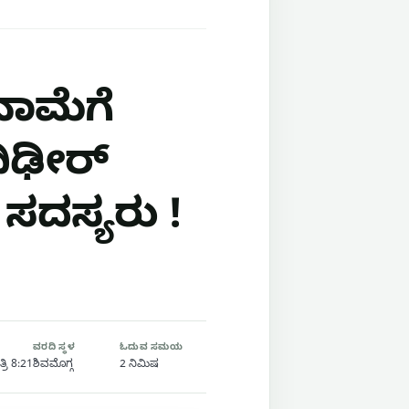
ೀನಾಮೆಗೆ
ದಿಢೀರ್
 ಸದಸ್ಯರು !
ವರದಿ ಸ್ಥಳ
ಓದುವ ಸಮಯ
ರಿ 8:21
ಶಿವಮೊಗ್ಗ
2 ನಿಮಿಷ