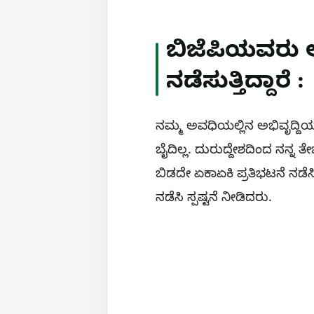
ಬಿಜೆಪಿಯವರು ಅಭ
ನಡೆಸುತ್ತಿದ್ದಾರೆ :
ನಮ್ಮ ಅವಧಿಯಲ್ಲಿನ ಅಭಿವೃದ್ದಿಯನ್
ಬೈದಿಲ್ಲ. ದುರುದ್ದೇಶದಿಂದ ನನ
ಬಿಡದೇ ಏಕಾಏಕಿ ಪ್ರತಿಭಟನೆ ನಡೆಸಿ ನ
ನಡೆಸಿ ಸ್ಪಷ್ಟನೆ ನೀಡಿದರು.