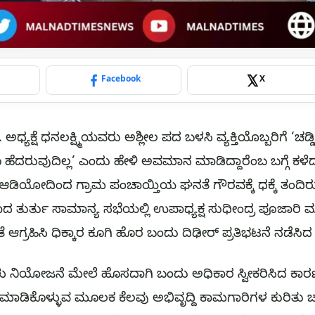
p
Facebook
X
. ಅಧ್ಯಕ್ಷೆ ಧನಲಕ್ಷ್ಮಿಯವರು ಅಶ್ಲೀಲ ಪದ ಬಳಸಿ ವ್ಯಕ್ತಿಯೊಬ್ಬರಿಗೆ ‘ಚಡ್ಡಿ 
 ಹೆದರುವುದಿಲ್ಲ’ ಎಂದು ಹೇಳಿ ಅವಮಾನ ಮಾಡಿದ್ದಾರೆಂಬ ಬಗ್ಗೆ ಕ
ಆಡಿಯೋದಿಂದ ಗ್ರಾಮ ಪಂಚಾಯ್ತಿಯ ಘನತೆ ಗೌರವಕ್ಕೆ ಧಕ್ಕೆ ತಂದಿರುವ ಬ
ಯಲಾದ ತುರ್ತು ಸಾಮಾನ್ಯ ಸಭೆಯಲ್ಲಿ ಉಪಾಧ್ಯಕ್ಷ ಸುಧೀಂದ್ರ ಪೂಜಾರಿ ಮ
ೆ ಆಗ್ರಹಿಸಿ ಧಿಕ್ಕಾರ ಕೂಗಿ ಹೊರ ಬಂದು ದಿಢೀರ್ ಪ್ರತಿಭಟನೆ ನಡೆಸ
ಿಗಳು ನಿಯೋಜನೆ ಮೇಲೆ ಹೊಸದಾಗಿ ಬಂದು ಅಧಿಕಾರ ಸ್ವೀಕರಿಸಿದ ಕಾ
ೊಳ್ಳುವ ಮೂಲಕ ಕೆಲವು ಅಭಿವೃದ್ದಿ ಕಾಮಗಾರಿಗಳ ಕುರಿತು ಚರ್ಚ