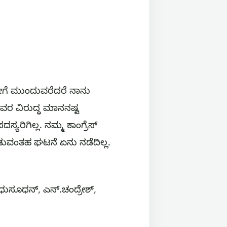
ೀಗೆ ಮುಂದುವರೆದರೆ ನಾನು
ವವರ ವಿರುದ್ಧ ಮಾನನಷ್ಟ
ಯರಿಗಿಲ್ಲ. ನಮ್ಮ ಕಾಂಗ್ರೆಸ್
ಡುವಂತಹ ಘಟನೆ ಏನು ನಡೆದಿಲ್ಲ.
ಧುಸೂಧನ್, ಎನ್.ಚಂದ್ರೇಶ್,