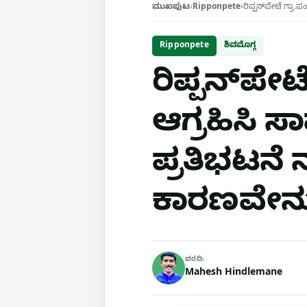
ಮುಖಪುಟ
›
Ripponpete
›
ರಿಪ್ಪನ್‌ಪೇಟೆ ಗ್ರಾ.
Ripponpete
ಶಿವಮೊಗ್ಗ
ರಿಪ್ಪನ್‌ಪೇಟ
ಆಗ್ರಹಿಸಿ ಸ
ಪ್ರತಿಭಟನೆ 
ಕಾರಣವೇನು 
ವರದಿ:
Mahesh Hindlemane