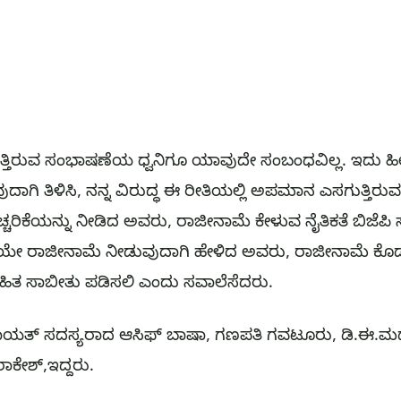
್ತಿರುವ ಸಂಭಾಷಣೆಯ ಧ್ವನಿಗೂ ಯಾವುದೇ ಸಂಬಂಧವಿಲ್ಲ. ಇದು ಹ
ಗಿ ತಿಳಿಸಿ, ನನ್ನ ವಿರುದ್ಧ ಈ ರೀತಿಯಲ್ಲಿ ಅಪಮಾನ ಎಸಗುತ್ತಿರು
ರಿಕೆಯನ್ನು ನೀಡಿದ ಅವರು, ರಾಜೀನಾಮೆ ಕೇಳುವ ನೈತಿಕತೆ ಬಿಜೆಪಿ ಸದಸ್
ಲ್ಲಿಯೇ ರಾಜೀನಾಮೆ ನೀಡುವುದಾಗಿ ಹೇಳಿದ ಅವರು, ರಾಜೀನಾಮೆ ಕೊ
ಸಹಿತ ಸಾಬೀತು ಪಡಿಸಲಿ ಎಂದು ಸವಾಲೆಸೆದರು.
ಪಂಚಾಯತ್ ಸದಸ್ಯರಾದ ಆಸಿಫ್‌ ಬಾಷಾ, ಗಣಪತಿ ಗವಟೂರು, ಡಿ.ಈ.ಮ
ಕೇಶ್,ಇದ್ದರು.