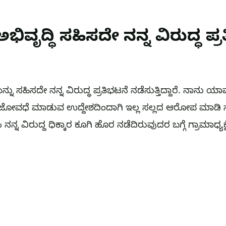
ಿವೃದ್ಧಿ ಸಹಿಸದೇ ನನ್ನ ವಿರುದ್ಧ ಪ್
ನು ಸಹಿಸದೇ ನನ್ನ ವಿರುದ್ಧ ಪ್ರತಿಭಟನೆ ನಡೆಸುತ್ತಿದ್ದಾರೆ. ನಾನು 
್ನ ತೇಜೋವಧೆ ಮಾಡುವ ಉದ್ದೇಶದಿಂದಾಗಿ ಇಲ್ಲ ಸಲ್ಲದ ಆರೋಪ ಮಾಡಿ
ನ್ನ ವಿರುದ್ದ ಧಿಕ್ಕಾರ ಕೂಗಿ ಹೊರ ನಡೆದಿರುವುದರ ಬಗ್ಗೆ ಗ್ರಾಮಾಧ್ಯಕ್ಷೆ 