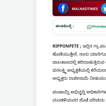
ಹಂಚಿಕೊಳ್ಳಿ :
WhatsAp
RIPPONPETE ;
ಇಲ್ಲಿನ ಗ್ರಾ.ಪಂ
ಹೊಡೆಯುತ್ತೇನೆ. ನಾನು ಯಾರಿಗೂ
ಜಾಲತಾಣದಲ್ಲಿ ಹರಿದಾಡುತ್ತಿರುವ 
ಧನಲಕ್ಷ್ಮಿ ಅಧ್ಯಕ್ಷತೆಯಲ್ಲಿ ಕರೆ
ಅಧ್ಯಕ್ಷರು ರಾಜೀನಾಮೆ ನೀಡುವಂತ
ಪಂಚಾಯ್ತಿ ಅಭಿವೃದ್ದಿ ಅಧಿಕಾರ
ಮಂಡಳಿಯವರ ಜೊತೆ ಪರಿಚಯ ಮಾಡಿಕ