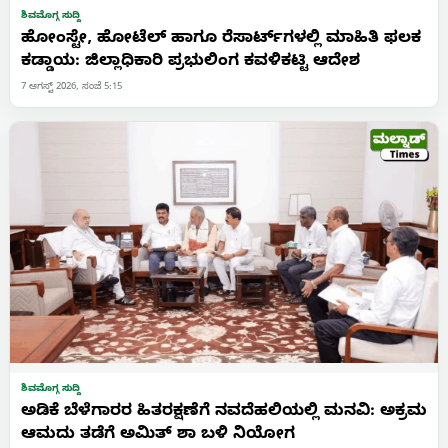
ಶಿವಮೊಗ್ಗ ಸುದ್ದಿ
ಹೋಂಸ್ಟೇ, ಹೋಟೆಲ್ ಹಾಗೂ ರೆಸಾರ್ಟ್‌ಗಳಲ್ಲಿ ಮಾಹಿತಿ ಫಲಕ
ಕಡ್ಡಾಯ: ಜಿಲ್ಲಾಧಿಕಾರಿ ಪ್ರಭುಲಿಂಗ ಕವಳಿಕಟ್ಟಿ ಆದೇಶ
7 ಆಗಸ್ಟ್ 2026, ಸಂಜೆ 5:15
ಶಿವಮೊಗ್ಗ ಸುದ್ದಿ
ಅಡಿಕೆ ಬೆಳೆಗಾರರ ಹಿತರಕ್ಷಣೆಗೆ ನವದೆಹಲಿಯಲ್ಲಿ ಮನವಿ: ಅಕ್ರಮ
ಆಮದು ತಡೆಗೆ ಅಮಿತ್ ಶಾ ಬಳಿ ನಿಯೋಗ