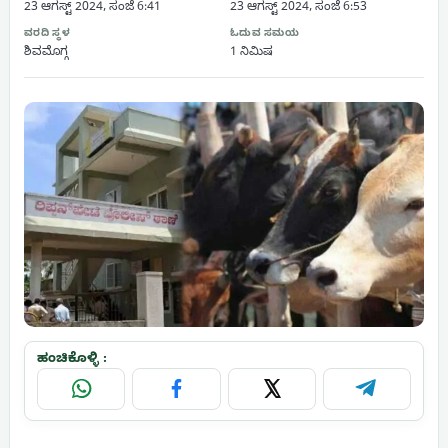
23 ಆಗಸ್ಟ್ 2024, ಸಂಜೆ 6:41
23 ಆಗಸ್ಟ್ 2024, ಸಂಜೆ 6:53
ವರದಿ ಸ್ಥಳ
ಓದುವ ಸಮಯ
ಶಿವಮೊಗ್ಗ
1 ನಿಮಿಷ
ಹಂಚಿಕೊಳ್ಳಿ :
WhatsApp
Facebook
X
Telegram