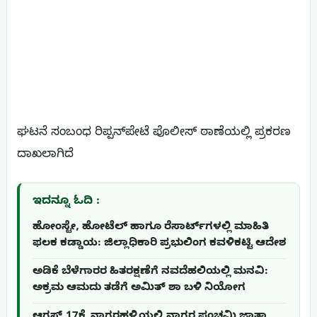
ಘಟನೆ ಸಂಬಂಧ ರಿಪ್ಪನ್‌ಪೇಟೆ ಪೊಲೀಸ್ ಠಾಣೆಯಲ್ಲಿ ಪ್ರಕರಣ
ದಾಖಲಾಗಿದೆ
ಇದನ್ನೂ ಓದಿ :
ಹೋಂಸ್ಟೇ, ಹೋಟೆಲ್ ಹಾಗೂ ರೆಸಾರ್ಟ್‌ಗಳಲ್ಲಿ ಮಾಹಿತಿ
ಫಲಕ ಕಡ್ಡಾಯ: ಜಿಲ್ಲಾಧಿಕಾರಿ ಪ್ರಭುಲಿಂಗ ಕವಳಿಕಟ್ಟಿ ಆದೇಶ
ಅಡಿಕೆ ಬೆಳೆಗಾರರ ಹಿತರಕ್ಷಣೆಗೆ ನವದೆಹಲಿಯಲ್ಲಿ ಮನವಿ:
ಅಕ್ರಮ ಆಮದು ತಡೆಗೆ ಅಮಿತ್ ಶಾ ಬಳಿ ನಿಯೋಗ