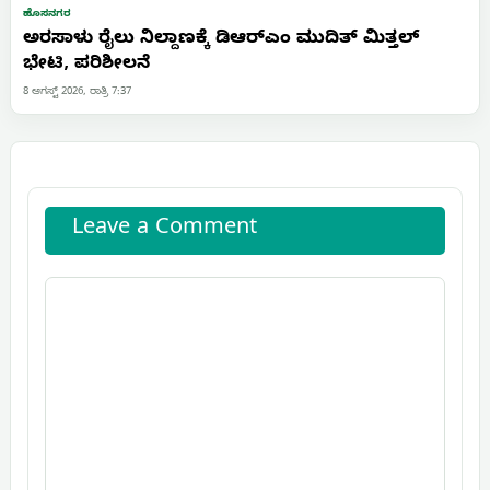
ಹೊಸನಗರ
ಅರಸಾಳು ರೈಲು ನಿಲ್ದಾಣಕ್ಕೆ ಡಿಆರ್‌ಎಂ ಮುದಿತ್ ಮಿತ್ತಲ್
ಭೇಟಿ, ಪರಿಶೀಲನೆ
8 ಆಗಸ್ಟ್ 2026, ರಾತ್ರಿ 7:37
Leave a Comment
Comment