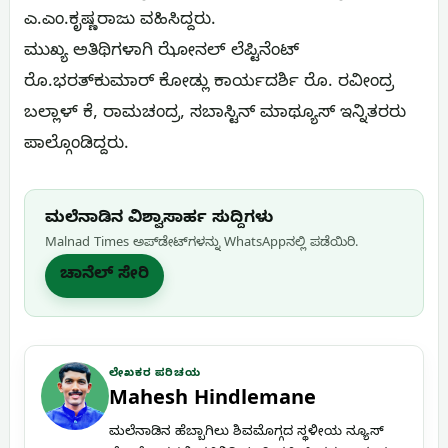
ಎ.ಎಂ.ಕೃಷ್ಣರಾಜು ವಹಿಸಿದ್ದರು.
ಮುಖ್ಯ ಅತಿಥಿಗಳಾಗಿ ಝೋನಲ್ ಲೆಪ್ಟಿನೆಂಟ್
ರೊ.ಭರತ್‌ಕುಮಾರ್ ಕೋಡ್ಲು ಕಾರ್ಯದರ್ಶಿ ರೊ. ರವೀಂದ್ರ
ಬಲ್ಲಾಳ್ ಕೆ, ರಾಮಚಂದ್ರ, ಸಬಾಸ್ಟಿನ್ ಮಾಥ್ಯೂಸ್ ಇನ್ನಿತರರು
ಪಾಲ್ಗೊಂಡಿದ್ದರು.
ಮಲೆನಾಡಿನ ವಿಶ್ವಾಸಾರ್ಹ ಸುದ್ದಿಗಳು
Malnad Times ಅಪ್‌ಡೇಟ್‌ಗಳನ್ನು WhatsApp‌ನಲ್ಲಿ ಪಡೆಯಿರಿ.
ಚಾನೆಲ್ ಸೇರಿ
ಲೇಖಕರ ಪರಿಚಯ
Mahesh Hindlemane
ಮಲೆನಾಡಿನ ಹೆಬ್ಬಾಗಿಲು ಶಿವಮೊಗ್ಗದ ಸ್ಥಳೀಯ ನ್ಯೂಸ್