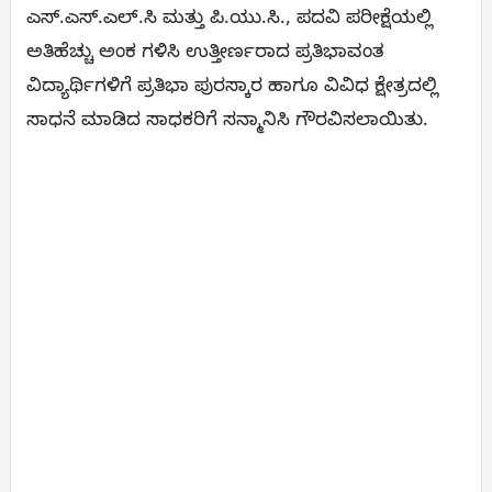
ಎಸ್.ಎಸ್.ಎಲ್.ಸಿ ಮತ್ತು ಪಿ.ಯು.ಸಿ., ಪದವಿ ಪರೀಕ್ಷೆಯಲ್ಲಿ
ಅತಿಹೆಚ್ಚು ಅಂಕ ಗಳಿಸಿ ಉತ್ತೀರ್ಣರಾದ ಪ್ರತಿಭಾವಂತ
ವಿದ್ಯಾರ್ಥಿಗಳಿಗೆ ಪ್ರತಿಭಾ ಪುರಸ್ಕಾರ ಹಾಗೂ ವಿವಿಧ ಕ್ಷೇತ್ರದಲ್ಲಿ
ಸಾಧನೆ ಮಾಡಿದ ಸಾಧಕರಿಗೆ ಸನ್ಮಾನಿಸಿ ಗೌರವಿಸಲಾಯಿತು.