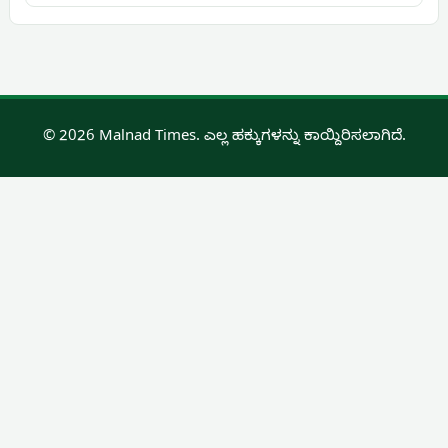
© 2026 Malnad Times. ಎಲ್ಲ ಹಕ್ಕುಗಳನ್ನು ಕಾಯ್ದಿರಿಸಲಾಗಿದೆ.