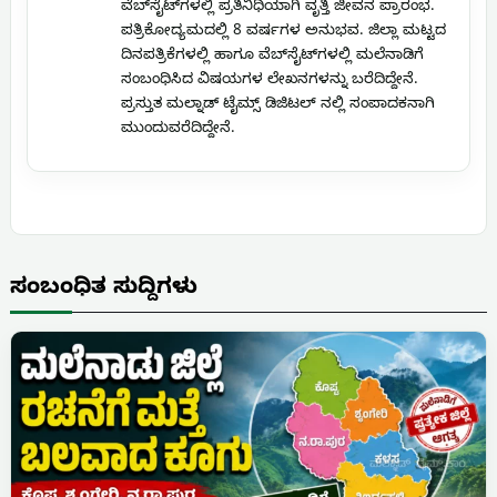
ವೆಬ್‌ಸೈಟ್‌ಗಳಲ್ಲಿ ಪ್ರತಿನಿಧಿಯಾಗಿ ವೃತ್ತಿ ಜೀವನ ಪ್ರಾರಂಭ.
ಪತ್ರಿಕೋದ್ಯಮದಲ್ಲಿ 8 ವರ್ಷಗಳ ಅನುಭವ. ಜಿಲ್ಲಾ ಮಟ್ಟದ
ದಿನಪತ್ರಿಕೆಗಳಲ್ಲಿ ಹಾಗೂ ವೆಬ್‌ಸೈಟ್‌ಗಳಲ್ಲಿ ಮಲೆನಾಡಿಗೆ
ಸಂಬಂಧಿಸಿದ ವಿಷಯಗಳ ಲೇಖನಗಳನ್ನು ಬರೆದಿದ್ದೇನೆ.
ಪ್ರಸ್ತುತ ಮಲ್ನಾಡ್ ಟೈಮ್ಸ್ ಡಿಜಿಟಲ್ ನಲ್ಲಿ ಸಂಪಾದಕನಾಗಿ
ಮುಂದುವರೆದಿದ್ದೇನೆ.
ಸಂಬಂಧಿತ ಸುದ್ದಿಗಳು