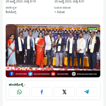
20 ಜುಲೈ 2025, ರಾತ್ರಿ 8:19
20 ಜುಲೈ 2025, ರಾತ್ರಿ 8:31
ವರದಿ ಸ್ಥಳ
ಓದುವ ಸಮಯ
ಶಿವಮೊಗ್ಗ
1 ನಿಮಿಷ
ಹಂಚಿಕೊಳ್ಳಿ :
WhatsApp
Facebook
X
Telegram