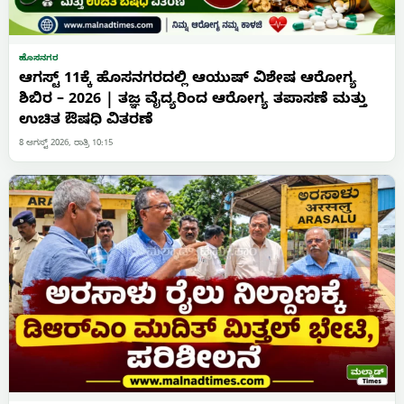
ಹೊಸನಗರ
ಆಗಸ್ಟ್ 11ಕ್ಕೆ ಹೊಸನಗರದಲ್ಲಿ ಆಯುಷ್ ವಿಶೇಷ ಆರೋಗ್ಯ
ಶಿಬಿರ – 2026 | ತಜ್ಞ ವೈದ್ಯರಿಂದ ಆರೋಗ್ಯ ತಪಾಸಣೆ ಮತ್ತು
ಉಚಿತ ಔಷಧಿ ವಿತರಣೆ
8 ಆಗಸ್ಟ್ 2026, ರಾತ್ರಿ 10:15