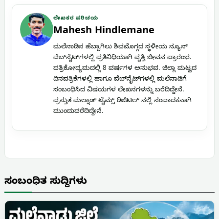
ಲೇಖಕರ ಪರಿಚಯ
Mahesh Hindlemane
ಮಲೆನಾಡಿನ ಹೆಬ್ಬಾಗಿಲು ಶಿವಮೊಗ್ಗದ ಸ್ಥಳೀಯ ನ್ಯೂಸ್
ವೆಬ್‌ಸೈಟ್‌ಗಳಲ್ಲಿ ಪ್ರತಿನಿಧಿಯಾಗಿ ವೃತ್ತಿ ಜೀವನ ಪ್ರಾರಂಭ.
ಪತ್ರಿಕೋದ್ಯಮದಲ್ಲಿ 8 ವರ್ಷಗಳ ಅನುಭವ. ಜಿಲ್ಲಾ ಮಟ್ಟದ
ದಿನಪತ್ರಿಕೆಗಳಲ್ಲಿ ಹಾಗೂ ವೆಬ್‌ಸೈಟ್‌ಗಳಲ್ಲಿ ಮಲೆನಾಡಿಗೆ
ಸಂಬಂಧಿಸಿದ ವಿಷಯಗಳ ಲೇಖನಗಳನ್ನು ಬರೆದಿದ್ದೇನೆ.
ಪ್ರಸ್ತುತ ಮಲ್ನಾಡ್ ಟೈಮ್ಸ್ ಡಿಜಿಟಲ್ ನಲ್ಲಿ ಸಂಪಾದಕನಾಗಿ
ಮುಂದುವರೆದಿದ್ದೇನೆ.
ಸಂಬಂಧಿತ ಸುದ್ದಿಗಳು