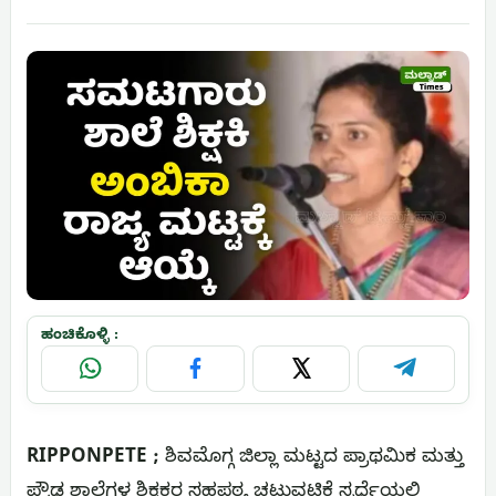
ಹಂಚಿಕೊಳ್ಳಿ :
WhatsApp
Facebook
X
Telegram
RIPPONPETE ;
ಶಿವಮೊಗ್ಗ ಜಿಲ್ಲಾ ಮಟ್ಟದ ಪ್ರಾಥಮಿಕ ಮತ್ತು
ಪ್ರೌಢ ಶಾಲೆಗಳ ಶಿಕ್ಷಕರ ಸಹಪಠ್ಯ ಚಟುವಟಿಕೆ ಸ್ಪರ್ಧೆಯಲ್ಲಿ