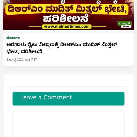
ಹೊಸನಗರ
ಅರಸಾಳು ರೈಲು ನಿಲ್ದಾಣಕ್ಕೆ ಡಿಆರ್‌ಎಂ ಮುದಿತ್ ಮಿತ್ತಲ್
ಭೇಟಿ, ಪರಿಶೀಲನೆ
8 ಆಗಸ್ಟ್ 2026, ರಾತ್ರಿ 7:37
Leave a Comment
Comment