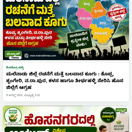
ಶಿವಮೊಗ್ಗ ಸುದ್ದಿ
ಮಲೆನಾಡು ಜಿಲ್ಲೆ ರಚನೆಗೆ ಮತ್ತೆ ಬಲವಾದ ಕೂಗು : ಕೊಪ್ಪ,
ಶೃಂಗೇರಿ, ನ.ರಾ.ಪುರ, ಕಳಸ ಹಾಗೂ ತೀರ್ಥಹಳ್ಳಿ ಸೇರಿಸಿ ಹೊಸ
ಜಿಲ್ಲೆಗೆ ಆಗ್ರಹ
9 ಆಗಸ್ಟ್ 2026, ಮಧ್ಯಾಹ್ನ 3:32