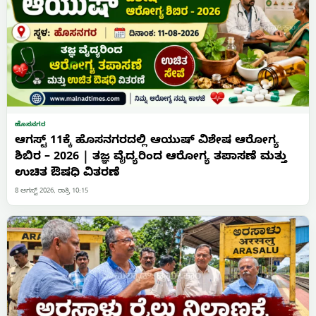
ಹೊಸನಗರ
ಆಗಸ್ಟ್ 11ಕ್ಕೆ ಹೊಸನಗರದಲ್ಲಿ ಆಯುಷ್ ವಿಶೇಷ ಆರೋಗ್ಯ
ಶಿಬಿರ – 2026 | ತಜ್ಞ ವೈದ್ಯರಿಂದ ಆರೋಗ್ಯ ತಪಾಸಣೆ ಮತ್ತು
ಉಚಿತ ಔಷಧಿ ವಿತರಣೆ
8 ಆಗಸ್ಟ್ 2026, ರಾತ್ರಿ 10:15