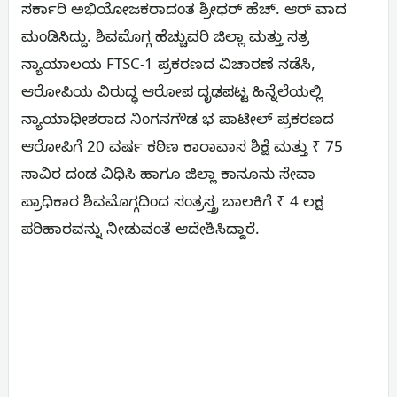
ಸರ್ಕಾರಿ ಅಭಿಯೋಜಕರಾದಂತ ಶ್ರೀಧರ್ ಹೆಚ್. ಆರ್ ವಾದ
ಮಂಡಿಸಿದ್ದು. ಶಿವಮೊಗ್ಗ ಹೆಚ್ಚುವರಿ ಜಿಲ್ಲಾ ಮತ್ತು ಸತ್ರ
ನ್ಯಾಯಾಲಯ FTSC-1 ಪ್ರಕರಣದ ವಿಚಾರಣೆ ನಡೆಸಿ,
ಆರೋಪಿಯ ವಿರುದ್ಧ ಆರೋಪ ದೃಢಪಟ್ಟ ಹಿನ್ನೆಲೆಯಲ್ಲಿ
ನ್ಯಾಯಾಧೀಶರಾದ ನಿಂಗನಗೌಡ ಭ ಪಾಟೀಲ್ ಪ್ರಕರಣದ
ಆರೋಪಿಗೆ 20 ವರ್ಷ ಕಠಿಣ ಕಾರಾವಾಸ ಶಿಕ್ಷೆ ಮತ್ತು ₹ 75
ಸಾವಿರ ದಂಡ ವಿಧಿಸಿ ಹಾಗೂ ಜಿಲ್ಲಾ ಕಾನೂನು ಸೇವಾ
ಪ್ರಾಧಿಕಾರ ಶಿವಮೊಗ್ಗದಿಂದ ಸಂತ್ರಸ್ತ್ರ ಬಾಲಕಿಗೆ ₹ 4 ಲಕ್ಷ
ಪರಿಹಾರವನ್ನು ನೀಡುವಂತೆ ಆದೇಶಿಸಿದ್ದಾರೆ.