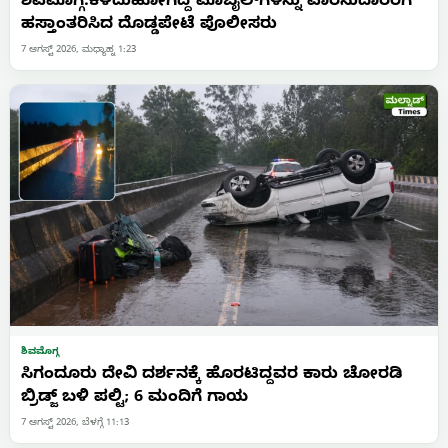
ಶಿವಮೊಗ್ಗ:ಕಳೆದುಹೋಗಿದ್ದ ಮೊಬೈಲ್‌ಗಳನ್ನು ವಾರಸುದಾರರಿಗೆ
ಹಸ್ತಾಂತರಿಸಿದ ದೊಡ್ಡಪೇಟೆ ಪೊಲೀಸರು
7 ಆಗಸ್ಟ್ 2026, ಮಧ್ಯಾಹ್ನ 1:23
ಶಿವಮೊಗ್ಗ
ಸಿಗಂದೂರು ದೇವಿ ದರ್ಶನಕ್ಕೆ ಹೊರಟಿದ್ದವರ ಕಾರು ಚೋರಡಿ
ಬ್ರಿಡ್ಜ್ ಬಳಿ ಪಲ್ಟಿ; 6 ಮಂದಿಗೆ ಗಾಯ
7 ಆಗಸ್ಟ್ 2026, ಬೆಳಗ್ಗೆ 11:13