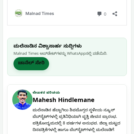
ಮಲೆನಾಡಿನ ವಿಶ್ವಾಸಾರ್ಹ ಸುದ್ದಿಗಳು
Malnad Times ಅಪ್‌ಡೇಟ್‌ಗಳನ್ನು WhatsApp‌ನಲ್ಲಿ ಪಡೆಯಿರಿ.
ಚಾನೆಲ್ ಸೇರಿ
ಲೇಖಕರ ಪರಿಚಯ
Mahesh Hindlemane
ಮಲೆನಾಡಿನ ಹೆಬ್ಬಾಗಿಲು ಶಿವಮೊಗ್ಗದ ಸ್ಥಳೀಯ ನ್ಯೂಸ್
ವೆಬ್‌ಸೈಟ್‌ಗಳಲ್ಲಿ ಪ್ರತಿನಿಧಿಯಾಗಿ ವೃತ್ತಿ ಜೀವನ ಪ್ರಾರಂಭ.
ಪತ್ರಿಕೋದ್ಯಮದಲ್ಲಿ 8 ವರ್ಷಗಳ ಅನುಭವ. ಜಿಲ್ಲಾ ಮಟ್ಟದ
ದಿನಪತ್ರಿಕೆಗಳಲ್ಲಿ ಹಾಗೂ ವೆಬ್‌ಸೈಟ್‌ಗಳಲ್ಲಿ ಮಲೆನಾಡಿಗೆ