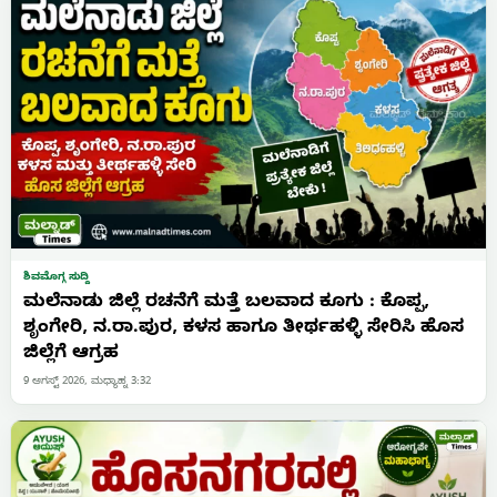
ಶಿವಮೊಗ್ಗ ಸುದ್ದಿ
ಮಲೆನಾಡು ಜಿಲ್ಲೆ ರಚನೆಗೆ ಮತ್ತೆ ಬಲವಾದ ಕೂಗು : ಕೊಪ್ಪ,
ಶೃಂಗೇರಿ, ನ.ರಾ.ಪುರ, ಕಳಸ ಹಾಗೂ ತೀರ್ಥಹಳ್ಳಿ ಸೇರಿಸಿ ಹೊಸ
ಜಿಲ್ಲೆಗೆ ಆಗ್ರಹ
9 ಆಗಸ್ಟ್ 2026, ಮಧ್ಯಾಹ್ನ 3:32