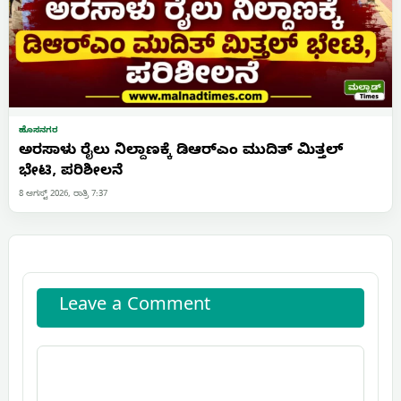
ಹೊಸನಗರ
ಅರಸಾಳು ರೈಲು ನಿಲ್ದಾಣಕ್ಕೆ ಡಿಆರ್‌ಎಂ ಮುದಿತ್ ಮಿತ್ತಲ್
ಭೇಟಿ, ಪರಿಶೀಲನೆ
8 ಆಗಸ್ಟ್ 2026, ರಾತ್ರಿ 7:37
Leave a Comment
Comment