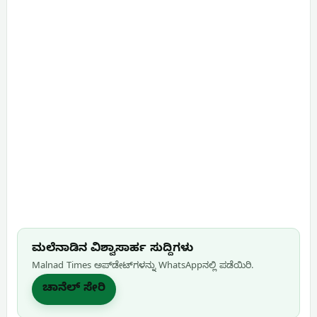
ಮಲೆನಾಡಿನ ವಿಶ್ವಾಸಾರ್ಹ ಸುದ್ದಿಗಳು
Malnad Times ಅಪ್‌ಡೇಟ್‌ಗಳನ್ನು WhatsApp‌ನಲ್ಲಿ ಪಡೆಯಿರಿ.
ಚಾನೆಲ್ ಸೇರಿ