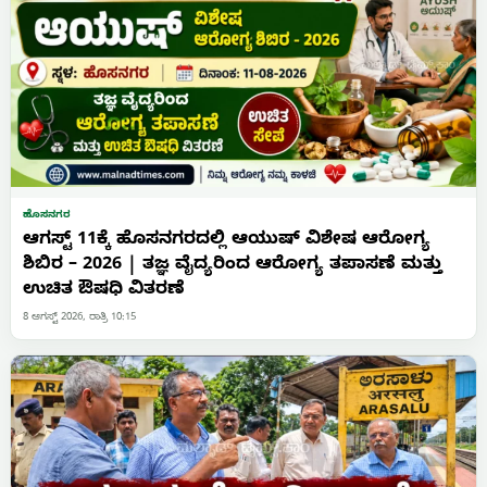
ಹೊಸನಗರ
ಆಗಸ್ಟ್ 11ಕ್ಕೆ ಹೊಸನಗರದಲ್ಲಿ ಆಯುಷ್ ವಿಶೇಷ ಆರೋಗ್ಯ
ಶಿಬಿರ – 2026 | ತಜ್ಞ ವೈದ್ಯರಿಂದ ಆರೋಗ್ಯ ತಪಾಸಣೆ ಮತ್ತು
ಉಚಿತ ಔಷಧಿ ವಿತರಣೆ
8 ಆಗಸ್ಟ್ 2026, ರಾತ್ರಿ 10:15