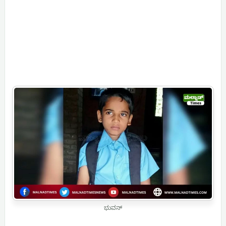
ಭುವನ್