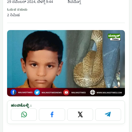
29 ನವೆಂಬರ್ 2024, ಬೆಳಗ್ಗೆ 9:44
ಶಿವಮೊಗ್ಗ
ಓದುವ ಸಮಯ
2 ನಿಮಿಷ
ಹಂಚಿಕೊಳ್ಳಿ :
WhatsApp
Facebook
X
Telegram