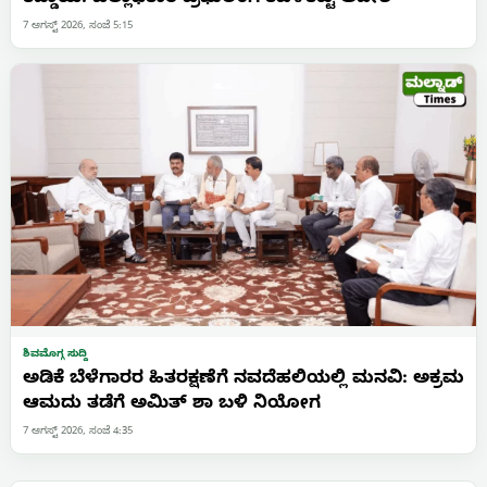
7 ಆಗಸ್ಟ್ 2026, ಸಂಜೆ 5:15
ಶಿವಮೊಗ್ಗ ಸುದ್ದಿ
ಅಡಿಕೆ ಬೆಳೆಗಾರರ ಹಿತರಕ್ಷಣೆಗೆ ನವದೆಹಲಿಯಲ್ಲಿ ಮನವಿ: ಅಕ್ರಮ
ಆಮದು ತಡೆಗೆ ಅಮಿತ್ ಶಾ ಬಳಿ ನಿಯೋಗ
7 ಆಗಸ್ಟ್ 2026, ಸಂಜೆ 4:35