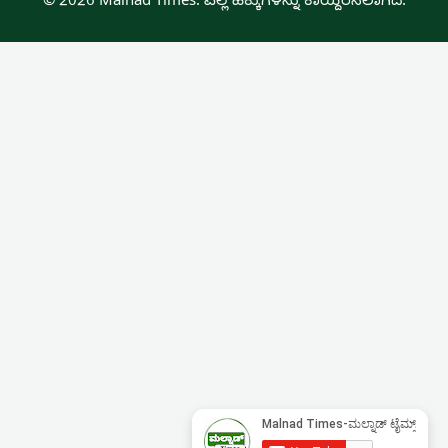
© 2026 Malnad Times. ಎಲ್ಲ ಹಕ್ಕುಗಳನ್ನು ಕಾಯ್ದಿರಿಸಲಾಗಿದೆ.