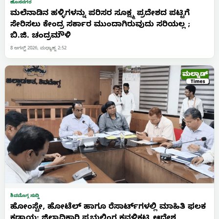
ಹೊಸನಗರ
ಮಲೆನಾಡಿನ ಹಳ್ಳಿಗಳನ್ನು ಪರಿಸರ ಸೂಕ್ಷ್ಮ ಪ್ರದೇಶದ ಪಟ್ಟಿಗೆ
ಸೇರಿಸಲು ಕೇಂದ್ರ ಸರ್ಕಾರ ಮುಂದಾಗಿರುವುದು ಸರಿಯಲ್ಲ ;
ಬಿ.ಜಿ. ಚಂದ್ರಮೌಳಿ
8 ಆಗಸ್ಟ್ 2026, ಮಧ್ಯಾಹ್ನ 2:52
ಶಿವಮೊಗ್ಗ ಸುದ್ದಿ
ಹೋಂಸ್ಟೇ, ಹೋಟೆಲ್ ಹಾಗೂ ರೆಸಾರ್ಟ್‌ಗಳಲ್ಲಿ ಮಾಹಿತಿ ಫಲಕ
ಕಡ್ಡಾಯ: ಜಿಲ್ಲಾಧಿಕಾರಿ ಪ್ರಭುಲಿಂಗ ಕವಳಿಕಟ್ಟಿ ಆದೇಶ