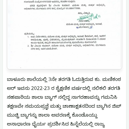
ಬಾಳೂರು ಶಾಲೆಯಲ್ಲಿ 3ನೇ ತರಗತಿ ಓದುತ್ತಿರುವ ಕು. ಮಣಿಕಂಠ
ಆರ್ ಇವನು 2022-23 ರ ಶೈಕ್ಷಣಿಕ ವರ್ಷದಲ್ಲಿ ನಲಿಕಲಿ ತರಗತಿ
ಸಹಪಾಠಿಯ ಶಾಲಾ ಬ್ಯಾಗ್ ನಲ್ಲಿದ್ದ ನಾಗರಹಾವನ್ನು ಗಮನಿಸಿ
ತಕ್ಷಣವೇ ಸಮಯಪ್ರಜ್ಞೆ ಮತ್ತು ಚಾಣಾಕ್ಷತನದಿಂದ ಬ್ಯಾಗಿನ ಜಿಪ್
ಮುಚ್ಚಿ ಬ್ಯಾಗನ್ನು ಶಾಲಾ ಆವರಣಕ್ಕೆ ಕೊಂಡೊಯ್ದು
ಅಸಾಧಾರಣ ಧೈರ್ಯ ಪ್ರದರ್ಶಿಸಿದ ಹಿನ್ನೆಲೆಯಲ್ಲಿ ರಾಜ್ಯ