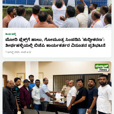
ತೀರ್ಥಹಳ್ಳಿ
ಮೋದಿ ಫ್ಲೆಕ್ಸ್‌ಗೆ ಹಾಲು, ಗೋಮೂತ್ರ ಸಿಂಪಡಿಸಿ ‘ಶುದ್ಧೀಕರಣ’:
ತೀರ್ಥಹಳ್ಳಿಯಲ್ಲಿ ಬಿಜೆಪಿ ಕಾರ್ಯಕರ್ತರ ವಿನೂತನ ಪ್ರತಿಭಟನೆ
7 ಆಗಸ್ಟ್ 2026, ಸಂಜೆ 4:22