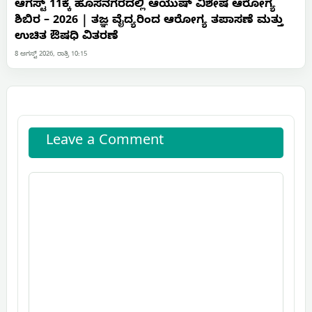
ಆಗಸ್ಟ್ 11ಕ್ಕೆ ಹೊಸನಗರದಲ್ಲಿ ಆಯುಷ್ ವಿಶೇಷ ಆರೋಗ್ಯ
ಶಿಬಿರ – 2026 | ತಜ್ಞ ವೈದ್ಯರಿಂದ ಆರೋಗ್ಯ ತಪಾಸಣೆ ಮತ್ತು
ಉಚಿತ ಔಷಧಿ ವಿತರಣೆ
8 ಆಗಸ್ಟ್ 2026, ರಾತ್ರಿ 10:15
Leave a Comment
Comment