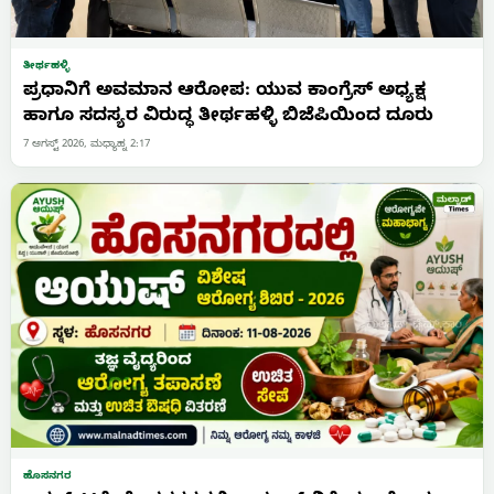
ತೀರ್ಥಹಳ್ಳಿ
ಪ್ರಧಾನಿಗೆ ಅವಮಾನ ಆರೋಪ: ಯುವ ಕಾಂಗ್ರೆಸ್ ಅಧ್ಯಕ್ಷ
ಹಾಗೂ ಸದಸ್ಯರ ವಿರುದ್ಧ ತೀರ್ಥಹಳ್ಳಿ ಬಿಜೆಪಿಯಿಂದ ದೂರು
7 ಆಗಸ್ಟ್ 2026, ಮಧ್ಯಾಹ್ನ 2:17
ಹೊಸನಗರ