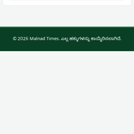
© 2026 Malnad Times. ಎಲ್ಲ ಹಕ್ಕುಗಳನ್ನು ಕಾಯ್ದಿರಿಸಲಾಗಿದೆ.