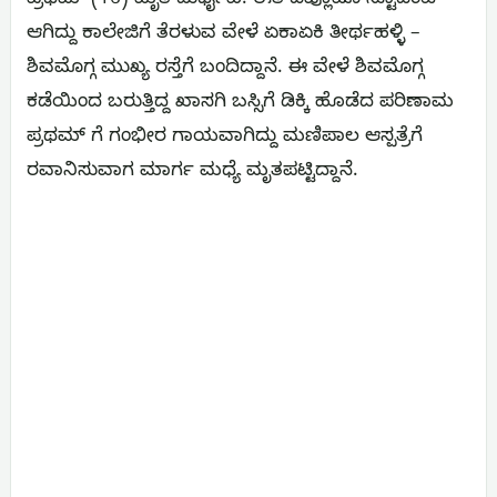
ಪ್ರಥಮ್ (16) ಮೃತ ದುರ್ಧೈವಿ. ಈತ ಡಿಪ್ಲೊಮೊ ಸ್ಟೂಡೆಂಟ್
ಆಗಿದ್ದು ಕಾಲೇಜಿಗೆ ತೆರಳುವ ವೇಳೆ ಏಕಾಏಕಿ ತೀರ್ಥಹಳ್ಳಿ –
ಶಿವಮೊಗ್ಗ ಮುಖ್ಯ ರಸ್ತೆಗೆ ಬಂದಿದ್ದಾನೆ. ಈ ವೇಳೆ ಶಿವಮೊಗ್ಗ
ಕಡೆಯಿಂದ ಬರುತ್ತಿದ್ದ ಖಾಸಗಿ ಬಸ್ಸಿಗೆ ಡಿಕ್ಕಿ ಹೊಡೆದ ಪರಿಣಾಮ
ಪ್ರಥಮ್ ಗೆ ಗಂಭೀರ ಗಾಯವಾಗಿದ್ದು ಮಣಿಪಾಲ ಆಸ್ಪತ್ರೆಗೆ
ರವಾನಿಸುವಾಗ ಮಾರ್ಗ ಮಧ್ಯೆ ಮೃತಪಟ್ಟಿದ್ದಾನೆ‌.