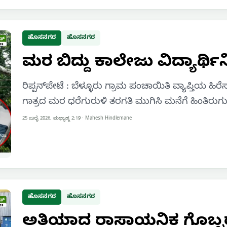
ಹೊಸನಗರ
ಹೊಸನಗರ
ಮರ ಬಿದ್ದು ಕಾಲೇಜು ವಿದ್ಯಾರ್ಥ
ರಿಪ್ಪನ್‌ಪೇಟೆ : ಬೆಳ್ಳೂರು ಗ್ರಾಮ ಪಂಚಾಯಿತಿ ವ್ಯಾಪ್ತಿಯ ಹ
ಗಾತ್ರದ ಮರ ಧರೆಗುರುಳಿ ತರಗತಿ ಮುಗಿಸಿ ಮನೆಗೆ ಹಿಂತಿರುಗುತ
25 ಜುಲೈ 2026, ಮಧ್ಯಾಹ್ನ 2:19
·
Mahesh Hindlemane
ಹೊಸನಗರ
ಹೊಸನಗರ
ಅತಿಯಾದ ರಾಸಾಯನಿಕ ಗೊಬ್ಬರ 