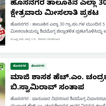
ಹೊಸನಗರ ತಾಲೂಕಿನ ಎಲ್ಲಾ 3
ಕ್ಷೇತ್ರವಾರು ಮೀಸಲಾತಿ ಪ್ರಕಟ
ಹೊಸನಗರ : ತಾಲೂಕಿನ ಎಲ್ಲಾ 30 ಗ್ರಾ.ಪಂ.ಗಳ ಮುಂದಿನ 5 
ಮೀಸಲಾತಿಯನ್ನು ಶಿವಮೊಗ್ಗ ಜಿಲ್ಲಾಡಳಿತ ಪ್ರಕಟಗೊಳಿಸಿದ್ದ
28 ಜುಲೈ 2026, ಬೆಳಗ್ಗೆ 11:01
·
Mahesh Hindlemane
ಹೊಸನಗರ
ಹೊಸನಗರ
ಮಾಜಿ ಶಾಸಕ ಹೆಚ್.ಎಂ. ಚಂದ್ರಶೇ
ಬಿ.ಸ್ವಾಮಿರಾವ್ ಸಂತಾಪ
ಹೊಸನಗರ : ಭಾನುವಾರ ನಿಧನರಾದ ಶಿವಮೊಗ್ಗ ವಿಧಾನಸಭಾ ಕ