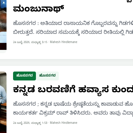
ಮಂಜುನಾಥ್
ಹೊಸನಗರ : ಅತಿಯಾದ ರಾಸಾಯನಿಕ ಗೊಬ್ಬರವನ್ನು ಗಿಡಗಳ
ಬೀರುತ್ತದೆ. ಸರಿಯಾದ ಸಮಯಕ್ಕೆ ಸರಿಯಾದ ರೀತಿಯಲ್ಲಿ ಗಿಡಗ
24 ಜುಲೈ 2026, ಮಧ್ಯಾಹ್ನ 3:15
·
Mahesh Hindlemane
ಹೊಸನಗರ
ಹೊಸನಗರ
ಕನ್ನಡ ಬರವಣಿಗೆ ಹವ್ಯಾಸ ಕುಂದದ
ಹೊಸನಗರ ; ಕನ್ನಡ ಭಾಷೆಯ ಶ್ರೇಷ್ಠತೆಯನ್ನು ಕಾಪಾಡುವ ಹೊಣ
ಕಾರ್ಯಕರ್ತ ವಿಕ್ರಮ್ ರಾವ್ ತಿಳಿಸಿದರು. ಅವರು ತಾವು ವಿದ್ಯ
24 ಜುಲೈ 2026, ಮಧ್ಯಾಹ್ನ 1:53
·
Mahesh Hindlemane