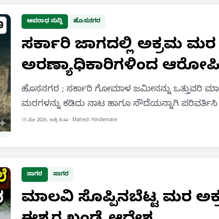
ಅಪರಾಧ ಸುದ್ದಿ
ಹೊಸನಗರ
ಸರ್ಕಾರಿ ಜಾಗದಲ್ಲಿ ಅಕ್ರಮ ಮ
ಅರಣ್ಯಾಧಿಕಾರಿಗಳಿಂದ ಆರೋಪ
ಹೊಸನಗರ ; ಸರ್ಕಾರಿ ಗೋಮಾಳ ಜಮೀನನ್ನು ಒತ್ತುವರಿ ಮಾಡ
ಮರಗಳನ್ನು ಕಡಿದು ನಾಟ ಹಾಗೂ ಸೌದೆಯನ್ನಾಗಿ ಪರಿವರ್ತಿಸಿ 
15 ಮೇ 2026, ರಾತ್ರಿ 8:44
·
Mahesh Hindlemane
ಸಾಗರ
ಸಾಗರ
ಮಾಲವಿ ಸೊಪ್ಪಿನಬೆಟ್ಟ ಮರ ಅಕ