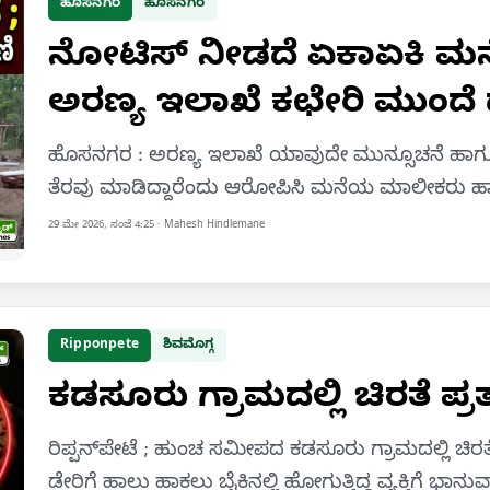
ಹೊಸನಗರ
ಹೊಸನಗರ
ನೋಟಿಸ್ ನೀಡದೆ ಏಕಾಏಕಿ ಮ
ಅರಣ್ಯ ಇಲಾಖೆ ಕಛೇರಿ ಮುಂದೆ
ಹೊಸನಗರ : ಅರಣ್ಯ ಇಲಾಖೆ ಯಾವುದೇ ಮುನ್ಸೂಚನೆ ಹಾಗ
ತೆರವು ಮಾಡಿದ್ದಾರೆಂದು ಆರೋಪಿಸಿ ಮನೆಯ ಮಾಲೀಕರು ಹಾಗ
29 ಮೇ 2026, ಸಂಜೆ 4:25
·
Mahesh Hindlemane
Ripponpete
ಶಿವಮೊಗ್ಗ
ಕಡಸೂರು ಗ್ರಾಮದಲ್ಲಿ ಚಿರತೆ ಪ್ರತ್
ರಿಪ್ಪನ್‌ಪೇಟೆ ; ಹುಂಚ ಸಮೀಪದ ಕಡಸೂರು ಗ್ರಾಮದಲ್ಲಿ ಚಿರತೆಯ
ಡೇರಿಗೆ ಹಾಲು ಹಾಕಲು ಬೈಕಿನಲ್ಲಿ ಹೋಗುತ್ತಿದ್ದ ವ್ಯಕ್ತಿಗೆ ಭಾನ