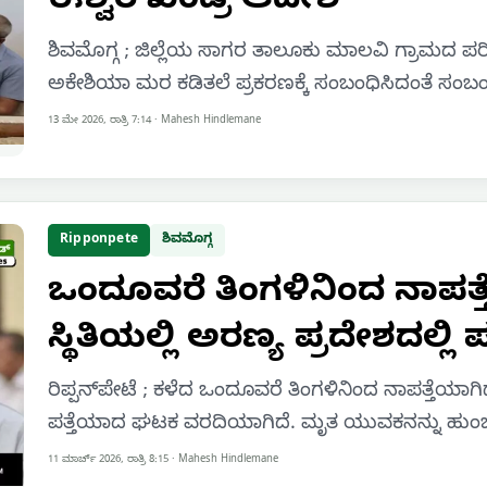
ಈಶ್ವರ ಖಂಡ್ರೆ ಆದೇಶ
ಶಿವಮೊಗ್ಗ ; ಜಿಲ್ಲೆಯ ಸಾಗರ ತಾಲೂಕು ಮಾಲವಿ ಗ್ರಾಮದ ಪರಿಹ
ಅಕೇಶಿಯಾ ಮರ ಕಡಿತಲೆ ಪ್ರಕರಣಕ್ಕೆ ಸಂಬಂಧಿಸಿದಂತೆ ಸ
13 ಮೇ 2026, ರಾತ್ರಿ 7:14
·
Mahesh Hindlemane
Ripponpete
ಶಿವಮೊಗ್ಗ
ಒಂದೂವರೆ ತಿಂಗಳಿನಿಂದ ನಾಪತ
ಸ್ಥಿತಿಯಲ್ಲಿ ಅರಣ್ಯ ಪ್ರದೇಶದಲ್ಲಿ ಪತ್
ರಿಪ್ಪನ್‌ಪೇಟೆ ; ಕಳೆದ ಒಂದೂವರೆ ತಿಂಗಳಿನಿಂದ ನಾಪತ್ತೆಯಾಗಿದ
ಪತ್ತೆಯಾದ ಘಟಕ ವರದಿಯಾಗಿದೆ. ಮೃತ ಯುವಕನನ್ನು ಹ
11 ಮಾರ್ಚ್ 2026, ರಾತ್ರಿ 8:15
·
Mahesh Hindlemane