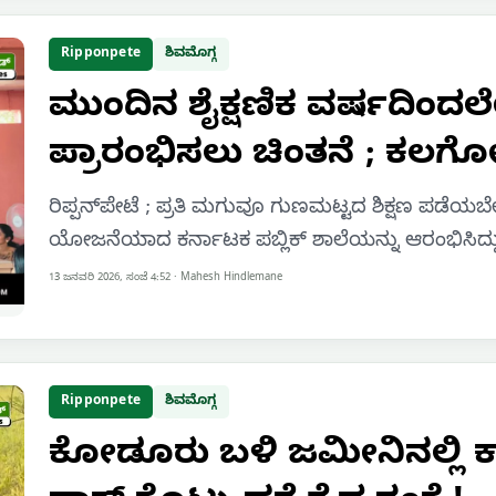
Ripponpete
ಶಿವಮೊಗ್ಗ
ಮುಂದಿನ ಶೈಕ್ಷಣಿಕ ವರ್ಷದಿಂದಲ
ಪ್ರಾರಂಭಿಸಲು ಚಿಂತನೆ ; ಕಲಗೋ
ರಿಪ್ಪನ್‌ಪೇಟೆ ; ಪ್ರತಿ ಮಗುವೂ ಗುಣಮಟ್ಟದ ಶಿಕ್ಷಣ ಪಡೆಯ
ಯೋಜನೆಯಾದ ಕರ್ನಾಟಕ ಪಬ್ಲಿಕ್‌ ಶಾಲೆಯನ್ನು ಆರಂಭಿಸಿದ್ದು 
13 ಜನವರಿ 2026, ಸಂಜೆ 4:52
·
Mahesh Hindlemane
Ripponpete
ಶಿವಮೊಗ್ಗ
ಕೋಡೂರು ಬಳಿ ಜಮೀನಿನಲ್ಲಿ ಕ