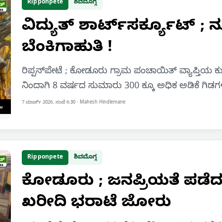
Ripponpete
ಶಿವಮೊಗ್ಗ
ವಿದ್ಯುತ್ ಶಾರ್ಟ್‌ಸರ್ಕ್ಯೂಟ್ ;
ಬೆಂಕಿಗಾಹುತಿ !
ರಿಪ್ಪನ್‌ಪೇಟೆ ; ಕೋಡೂರು ಗ್ರಾಮ ಪಂಚಾಯಿತ್ ವ್ಯಾಪ್ತಿಯ ಕು
ನಿಂದಾಗಿ 8 ವರ್ಷದ ಸುಮಾರು 300 ಕ್ಕೂ ಅಧಿಕ ಅಡಿಕೆ ಗಿ
7 ಮಾರ್ಚ್ 2026, ಸಂಜೆ 6:30
·
Mahesh Hindlemane
Ripponpete
ಶಿವಮೊಗ್ಗ
ಕೋಡೂರು ; ಜನಪ್ರಿಯತೆ ಪಡೆದ
ಖರೀದಿ ಭರಾಟೆ ಜೋರು