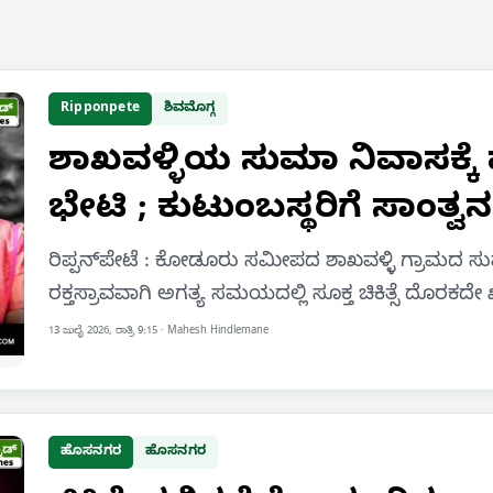
Ripponpete
ಶಿವಮೊಗ್ಗ
ಶಾಖವಳ್ಳಿಯ ಸುಮಾ ನಿವಾಸಕ್ಕೆ ಮ
ಭೇಟಿ ; ಕುಟುಂಬಸ್ಥರಿಗೆ ಸಾಂತ್ವನ
ರಿಪ್ಪನ್‌ಪೇಟೆ : ಕೋಡೂರು ಸಮೀಪದ ಶಾಖವಳ್ಳಿ ಗ್ರಾಮದ ಸುಮ
ರಕ್ತಸ್ರಾವವಾಗಿ ಅಗತ್ಯ ಸಮಯದಲ್ಲಿ ಸೂಕ್ತ ಚಿಕಿತ್ಸೆ ದೊರಕದೇ
13 ಜುಲೈ 2026, ರಾತ್ರಿ 9:15
·
Mahesh Hindlemane
ಹೊಸನಗರ
ಹೊಸನಗರ