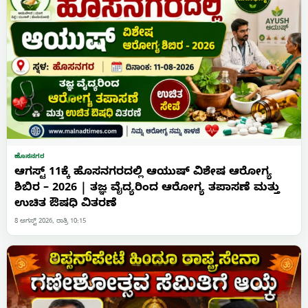
ಹೊಸನಗರ
ಆಗಸ್ಟ್ 11ಕ್ಕೆ ಹೊಸನಗರದಲ್ಲಿ ಆಯುಷ್ ವಿಶೇಷ ಆರೋಗ್ಯ
ಶಿಬಿರ – 2026 | ತಜ್ಞ ವೈದ್ಯರಿಂದ ಆರೋಗ್ಯ ತಪಾಸಣೆ ಮತ್ತು
ಉಚಿತ ಔಷಧಿ ವಿತರಣೆ
8 ಆಗಸ್ಟ್ 2026, ರಾತ್ರಿ 10:15