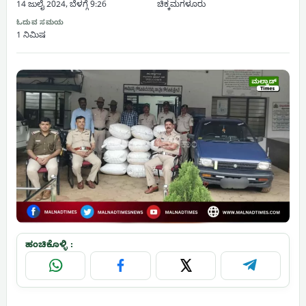
14 ಜುಲೈ 2024, ಬೆಳಗ್ಗೆ 9:26
ಚಿಕ್ಕಮಗಳೂರು
ಓದುವ ಸಮಯ
1 ನಿಮಿಷ
ಹಂಚಿಕೊಳ್ಳಿ :
WhatsApp
Facebook
X
Telegram