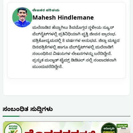
ಲೇಖಕರ ಪರಿಚಯ
Mahesh Hindlemane
ಮಲೆನಾಡಿನ ಹೆಬ್ಬಾಗಿಲು ಶಿವಮೊಗ್ಗದ ಸ್ಥಳೀಯ ನ್ಯೂಸ್
ವೆಬ್‌ಸೈಟ್‌ಗಳಲ್ಲಿ ಪ್ರತಿನಿಧಿಯಾಗಿ ವೃತ್ತಿ ಜೀವನ ಪ್ರಾರಂಭ.
ಪತ್ರಿಕೋದ್ಯಮದಲ್ಲಿ 8 ವರ್ಷಗಳ ಅನುಭವ. ಜಿಲ್ಲಾ ಮಟ್ಟದ
ದಿನಪತ್ರಿಕೆಗಳಲ್ಲಿ ಹಾಗೂ ವೆಬ್‌ಸೈಟ್‌ಗಳಲ್ಲಿ ಮಲೆನಾಡಿಗೆ
ಸಂಬಂಧಿಸಿದ ವಿಷಯಗಳ ಲೇಖನಗಳನ್ನು ಬರೆದಿದ್ದೇನೆ.
ಪ್ರಸ್ತುತ ಮಲ್ನಾಡ್ ಟೈಮ್ಸ್ ಡಿಜಿಟಲ್ ನಲ್ಲಿ ಸಂಪಾದಕನಾಗಿ
ಮುಂದುವರೆದಿದ್ದೇನೆ.
ಸಂಬಂಧಿತ ಸುದ್ದಿಗಳು