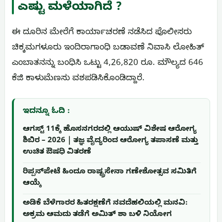
ಎಷ್ಟು ಮಳೆಯಾಗಿದೆ ?
ಈ ದೂರಿನ ಮೇರೆಗೆ ಕಾರ್ಯಾಚರಣೆ ನಡೆಸಿದ ಪೊಲೀಸರು
ಚಿಕ್ಕಮಗಳೂರು ಇಂದಿರಾಗಾಂಧಿ ಬಡಾವಣೆ ನಿವಾಸಿ ಲೋಹಿತ್
ಎಂಬಾತನನ್ನು ಬಂಧಿಸಿ ಒಟ್ಟು 4,26,820 ರೂ. ಮೌಲ್ಯದ 646
ಕೆಜಿ ಕಾಳುಮೆಣಸು ವಶಪಡಿಸಿಕೊಂಡಿದ್ದಾರೆ.
ಇದನ್ನೂ ಓದಿ :
ಆಗಸ್ಟ್ 11ಕ್ಕೆ ಹೊಸನಗರದಲ್ಲಿ ಆಯುಷ್ ವಿಶೇಷ ಆರೋಗ್ಯ
ಶಿಬಿರ – 2026 | ತಜ್ಞ ವೈದ್ಯರಿಂದ ಆರೋಗ್ಯ ತಪಾಸಣೆ ಮತ್ತು
ಉಚಿತ ಔಷಧಿ ವಿತರಣೆ
ರಿಪ್ಪನ್‌ಪೇಟೆ ಹಿಂದೂ ರಾಷ್ಟ್ರಸೇನಾ ಗಣೇಶೋತ್ಸವ ಸಮಿತಿಗೆ
ಆಯ್ಕೆ
ಅಡಿಕೆ ಬೆಳೆಗಾರರ ಹಿತರಕ್ಷಣೆಗೆ ನವದೆಹಲಿಯಲ್ಲಿ ಮನವಿ:
ಅಕ್ರಮ ಆಮದು ತಡೆಗೆ ಅಮಿತ್ ಶಾ ಬಳಿ ನಿಯೋಗ