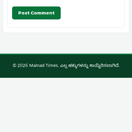
© 2026 Malnad Times. ಎಲ್ಲ ಹಕ್ಕುಗಳನ್ನು ಕಾಯ್ದಿರಿಸಲಾಗಿದೆ.