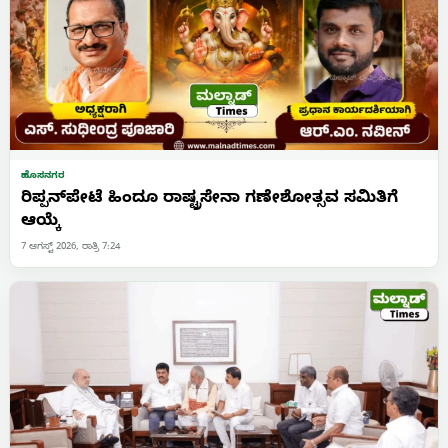
ಹೊಸನಗರ
ರಿಪ್ಪನ್‌ಪೇಟೆ ಹಿಂದೂ ರಾಷ್ಟ್ರಸೇನಾ ಗಣೇಶೋತ್ಸವ ಸಮಿತಿಗೆ
ಆಯ್ಕೆ
7 ಆಗಸ್ಟ್ 2026, ರಾತ್ರಿ 7:24