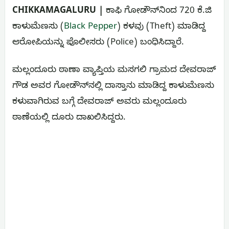
CHIKKAMAGALURU |
ಕಾಫಿ ಗೋಡೌನ್‌ನಿಂದ 720 ಕೆ.ಜಿ
ಕಾಳುಮೆಣಸು (
Black Pepper
) ಕಳವು (Theft) ಮಾಡಿದ್ದ
ಆರೋಪಿಯನ್ನು ಪೊಲೀಸರು (Police) ಬಂಧಿಸಿದ್ದಾರೆ.
ಮಲ್ಲಂದೂರು ಠಾಣಾ ವ್ಯಾಪ್ತಿಯ ಮಸಗಲಿ ಗ್ರಾಮದ ದೇವರಾಜ್
ಗೌಡ ಅವರ ಗೋಡೌನ್‌ನಲ್ಲಿ ದಾಸ್ತಾನು ಮಾಡಿದ್ದ ಕಾಳುಮೆಣಸು
ಕಳುವಾಗಿರುವ ಬಗ್ಗೆ ದೇವರಾಜ್ ಅವರು ಮಲ್ಲಂದೂರು
ಠಾಣೆಯಲ್ಲಿ ದೂರು ದಾಖಲಿಸಿದ್ದರು.