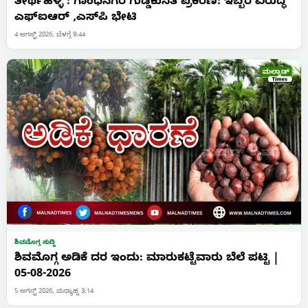
ತೀರ್ಥಹಳ್ಳಿ : ಗಾಂಧಿನಗರ ಗುಡ್ಡಕುಸಿತ ಪ್ರಕರಣ: ಇಬ್ಬರ ವಿರುದ್ಧ
ಎಫ್‌ಐಆರ್ ,ಎಸ್‌ಪಿ ಭೇಟಿ
4 ಆಗಸ್ಟ್ 2026, ಬೆಳಗ್ಗೆ 9:44
ಶಿವಮೊಗ್ಗ ಸುದ್ದಿ
ಶಿವಮೊಗ್ಗ ಅಡಿಕೆ ದರ ಇಂದು: ಮಾರುಕಟ್ಟೆವಾರು ಬೆಲೆ ಪಟ್ಟಿ |
05-08-2026
5 ಆಗಸ್ಟ್ 2026, ಮಧ್ಯಾಹ್ನ 3:14