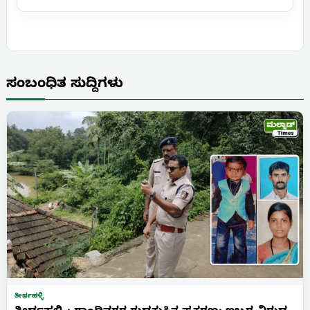
ಸಂಬಂಧಿತ ಸುದ್ದಿಗಳು
ತೀರ್ಥಹಳ್ಳಿ