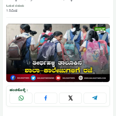
ಓದುವ ಸಮಯ
1 ನಿಮಿಷ
ಹಂಚಿಕೊಳ್ಳಿ :
WhatsApp
Facebook
X
Telegram