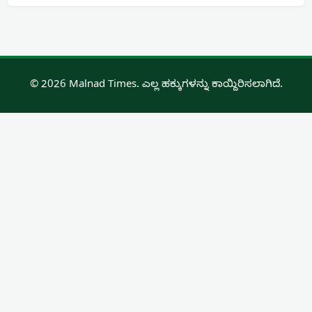
© 2026 Malnad Times. ಎಲ್ಲ ಹಕ್ಕುಗಳನ್ನು ಕಾಯ್ದಿರಿಸಲಾಗಿದೆ.