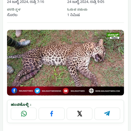
24 ಜುಲೈ 2024, ರಾತ್ರಿ 7:16
24 ಜುಲೈ 2024, ರಾತ್ರಿ 9:05
ವರದಿ ಸ್ಥಳ
ಓದುವ ಸಮಯ
ಸೊರಬ
1 ನಿಮಿಷ
ಹಂಚಿಕೊಳ್ಳಿ :
WhatsApp
Facebook
X
Telegram