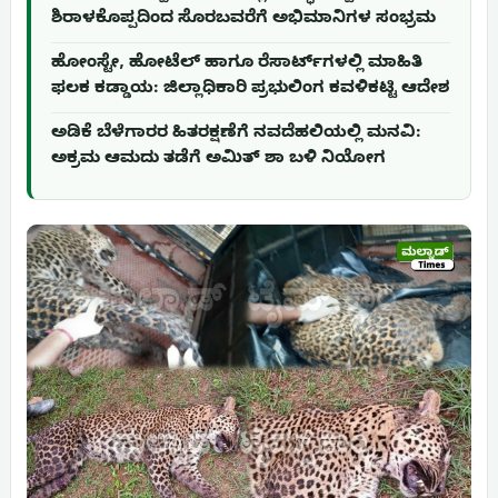
ಶಿರಾಳಕೊಪ್ಪದಿಂದ ಸೊರಬವರೆಗೆ ಅಭಿಮಾನಿಗಳ ಸಂಭ್ರಮ
ಹೋಂಸ್ಟೇ, ಹೋಟೆಲ್ ಹಾಗೂ ರೆಸಾರ್ಟ್‌ಗಳಲ್ಲಿ ಮಾಹಿತಿ
ಫಲಕ ಕಡ್ಡಾಯ: ಜಿಲ್ಲಾಧಿಕಾರಿ ಪ್ರಭುಲಿಂಗ ಕವಳಿಕಟ್ಟಿ ಆದೇಶ
ಅಡಿಕೆ ಬೆಳೆಗಾರರ ಹಿತರಕ್ಷಣೆಗೆ ನವದೆಹಲಿಯಲ್ಲಿ ಮನವಿ:
ಅಕ್ರಮ ಆಮದು ತಡೆಗೆ ಅಮಿತ್ ಶಾ ಬಳಿ ನಿಯೋಗ