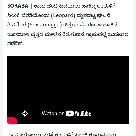
SORABA |
ಕಾಡು ಹಂದಿ ಹಿಡಿಯಲು ಹಾಕಿದ್ದ ಉರುಳಿಗೆ
ಸಿಲುಕಿ ಚಿರತೆಯೊಂದು (Leopard) ಮೃತಪಟ್ಟ ಘಟನೆ
ಶಿವಮೊಗ್ಗ (Shivamogga) ಜಿಲ್ಲೆಯ ಸೊರಬ ತಾಲೂಕಿನ
ಹೊಸಬಾಳೆ ವೃತ್ತದ ಮೇಲಿನ ಕಿರುಗುಣಸೆ ಗ್ರಾಮದಲ್ಲಿ ಬುಧವಾರ
ನಡೆದಿದೆ.
ಗ್ರಾಮಸ್ಥರೊಬ್ಬರು ಚಿರತೆ ಉರುಳಿಗೆ ಸಿಲುಕಿ ಕೂಗುವುದನ್ನು