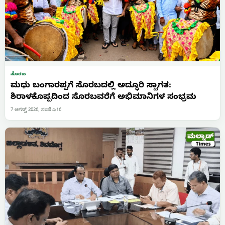
ಸೊರಬ
ಮಧು ಬಂಗಾರಪ್ಪಗೆ ಸೊರಬದಲ್ಲಿ ಅದ್ಧೂರಿ ಸ್ವಾಗತ:
ಶಿರಾಳಕೊಪ್ಪದಿಂದ ಸೊರಬವರೆಗೆ ಅಭಿಮಾನಿಗಳ ಸಂಭ್ರಮ
7 ಆಗಸ್ಟ್ 2026, ಸಂಜೆ 4:16