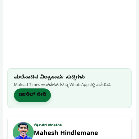
ಮಲೆನಾಡಿನ ವಿಶ್ವಾಸಾರ್ಹ ಸುದ್ದಿಗಳು
Malnad Times ಅಪ್‌ಡೇಟ್‌ಗಳನ್ನು WhatsApp‌ನಲ್ಲಿ ಪಡೆಯಿರಿ.
ಚಾನೆಲ್ ಸೇರಿ
ಲೇಖಕರ ಪರಿಚಯ
Mahesh Hindlemane