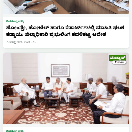
ಶಿವಮೊಗ್ಗ ಸುದ್ದಿ
ಹೋಂಸ್ಟೇ, ಹೋಟೆಲ್ ಹಾಗೂ ರೆಸಾರ್ಟ್‌ಗಳಲ್ಲಿ ಮಾಹಿತಿ ಫಲಕ
ಕಡ್ಡಾಯ: ಜಿಲ್ಲಾಧಿಕಾರಿ ಪ್ರಭುಲಿಂಗ ಕವಳಿಕಟ್ಟಿ ಆದೇಶ
7 ಆಗಸ್ಟ್ 2026, ಸಂಜೆ 5:15
ಶಿವಮೊಗ್ಗ ಸುದ್ದಿ