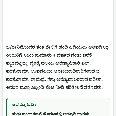
ಜಮೀನಿನೊಂದರ ತಂತಿ ಬೇಲಿಗೆ ಹಂದಿ‌ ಹಿಡಿಯಲು ಅಳವಡಿಸಿದ್ದ
ಉರುಳಿಗೆ ಸಿಲುಕಿ ಸುಮಾರು 4 ವರ್ಷದ ಗಂಡು ಚಿರತೆ
ಮೃತಪಟ್ಟಿದ್ದು, ಸ್ಥಳಕ್ಕೆ ವಲಯ ಅರಣ್ಯಾಧಿಕಾರಿ ಎಲ್.
ಪರಶುರಾಮ್, ಉಪವಲಯ ಅರಣಯಾಧಿಕಾರಿಗಳಾದ ಜಿ.
ಪರಶುರಾಮ್, ರಾಮಪ್ಪ, ಗಸ್ತು ಅರಣ್ಯಪಾಲಕರಾದ ಹರೀಶ್,
ಆನಂದ ಮತ್ತು ಸಿಬ್ಬಂದಿ ಭೇಟಿ ನೀಡಿ ಪರಿಶೀಲನೆ‌ ನಡೆಸಿದರು.
ಇದನ್ನೂ ಓದಿ :
ಮಧು ಬಂಗಾರಪ್ಪಗೆ ಸೊರಬದಲ್ಲಿ ಅದ್ಧೂರಿ ಸ್ವಾಗತ: