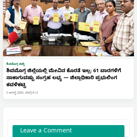
ಶಿವಮೊಗ್ಗ ಸುದ್ದಿ
ಶಿವಮೊಗ್ಗ ಜಿಲ್ಲೆಯಲ್ಲಿ ಮೇವಿನ ಕೊರತೆ ಇಲ್ಲ; 61 ವಾರಗಳಿಗೆ
ಸಾಕಾಗುವಷ್ಟು ಸಂಗ್ರಹ ಲಭ್ಯ — ಜಿಲ್ಲಾಧಿಕಾರಿ ಪ್ರಭುಲಿಂಗ
ಕವಳಿಕಟ್ಟಿ
5 ಆಗಸ್ಟ್ 2026, ಬೆಳಗ್ಗೆ 9:12
Leave a Comment