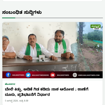
ಸಂಬಂಧಿತ ಸುದ್ದಿಗಳು
ಹೊಸನಗರ
ಬೇಲಿ ಕಿತ್ತು, ಅಡಿಕೆ ಗಿಡ ಕಡಿದು ನಾಶ ಆರೋಪ ; ಠಾಣೆಗೆ
ದೂರು, ಪ್ರತಿಭಟನೆಗೆ ನಿರ್ಧಾರ
5 ಆಗಸ್ಟ್ 2026, ರಾತ್ರಿ 9:39