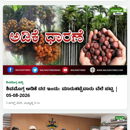
ಶಿವಮೊಗ್ಗ ಸುದ್ದಿ
ಶಿವಮೊಗ್ಗ ಅಡಿಕೆ ದರ ಇಂದು: ಮಾರುಕಟ್ಟೆವಾರು ಬೆಲೆ ಪಟ್ಟಿ |
05-08-2026
5 ಆಗಸ್ಟ್ 2026, ಮಧ್ಯಾಹ್ನ 3:14