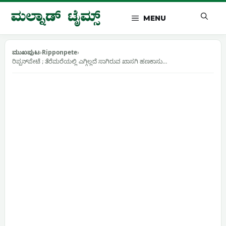
Skip
to
MENU
content
ಮುಖಪುಟ
›
Ripponpete
›
ರಿಪ್ಪನ್‌ಪೇಟೆ ; ತೆರೆಮರೆಯಲ್ಲಿ ಎಗ್ಗಿಲ್ಲದೆ ಸಾಗಿರುವ ಖಾಸಗಿ ಹಣಕಾಸು…