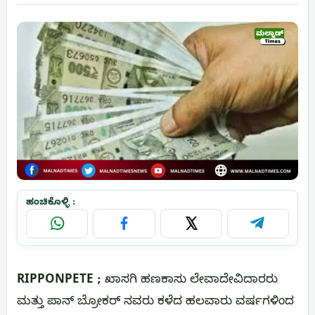
ಹಂಚಿಕೊಳ್ಳಿ :
WhatsApp
Facebook
X
Telegram
RIPPONPETE ;
ಖಾಸಗಿ ಹಣಕಾಸು ಲೇವಾದೇವಿದಾರರು
ಮತ್ತು ಪಾನ್ ಬ್ರೋಕರ್ ನವರು ಕಳೆದ ಹಲವಾರು ವರ್ಷಗಳಿಂದ