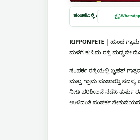
ಹಂಚಿಕೊಳ್ಳಿ :
WhatsAp
RIPPONPETE |
ಹುಂಚ ಗ್ರಾಮ 
ಮಳೆಗೆ ಕುಸಿದು ರಸ್ತೆ ಮಧ್ಯವೇ ದ
ಸಂಪರ್ಕ ರಸ್ತೆಯಲ್ಲಿ ಬೃಹತ್ ಗಾತ್
ಮತ್ತು ಗ್ರಾಮ ಪಂಚಾಯ್ತಿ ಸದಸ್ಯ ದ
ನೀಡಿ ಪರಿಶೀಲನೆ ನಡೆಸಿ ತುರ್ತು ರಸ
ಉಳಿದಂತೆ ಸಂಪರ್ಕ ಸೇತುವೆಯನ್ನು 