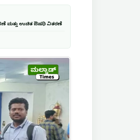
ಸಣೆ ಮತ್ತು ಉಚಿತ ಔಷಧಿ ವಿತರಣೆ