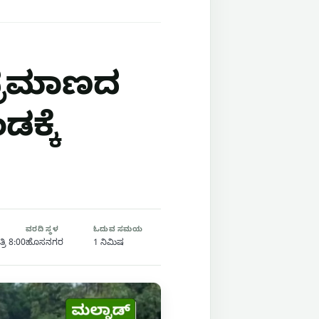
ಿ ಪ್ರಮಾಣದ
ಕ್ಕೆ
ವರದಿ ಸ್ಥಳ
ಓದುವ ಸಮಯ
್ರಿ 8:00
ಹೊಸನಗರ
1 ನಿಮಿಷ