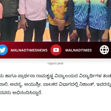
rippon pete
ಯಾಲಯ ಹಾಗೂ ಪ್ರಾರ್ಥನಾ ರಾಮಕೃಷ್ಣ ವಿದ್ಯಾಲಯದ ವಿದ್ಯಾರ್ಥಿಗಳ ತ
ನಾಲಿ, ಅವನ್ಯ, ಅಯುಶ್ರೀ, ಬಾಲಕರ ವಿಭಾಗದಲ್ಲಿ ನಿಶಾಂತ್, ಇವರನ್
ದದವರು ಅಭಿನಂದಿಸಿದ್ದಾರೆ.