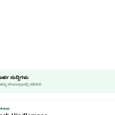
ರ್ಹ ಸುದ್ದಿಗಳು
ನ್ನು WhatsApp‌ನಲ್ಲಿ ಪಡೆಯಿರಿ.
ಪರಿಚಯ