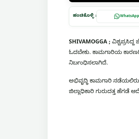
ಹಂಚಿಕೊಳ್ಳಿ :
WhatsAp
SHIVAMOGGA ;
ವಿಶ್ವಪ್ರಸಿ
ಓದಬೇಕು. ಕಾಮಗಾರಿಯ ಕಾರಣದಿಂ
ನಿರ್ಬಂಧಿಸಲಾಗಿದೆ.
ಅಭಿವೃದ್ಧಿ ಕಾಮಗಾರಿ ನಡೆಯಲಿರುವ
ಜಿಲ್ಲಾಧಿಕಾರಿ ಗುರುದತ್ತ ಹೆಗಡೆ ಆ