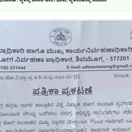
ೆಕುಸಿತ : ಸ್ಥಳಕ್ಕೆ ಶಾಸಕ ಆರಗ ಭೇಟಿ, ಸ್ಥಳಾಂತರಕ್ಕೆ ಸೂಚನೆ