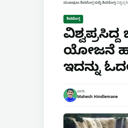
ಮುಖಪುಟ
›
ಶಿವಮೊಗ್ಗ ಸುದ್ದಿ
›
ಶಿವಮೊಗ್ಗ
›
ವಿಶ್ವಪ್
ಶಿವಮೊಗ್ಗ
ವಿಶ್ವಪ್ರಸಿ
ಯೋಜನೆ ಹಾಕ
ಇದನ್ನು ಓ
ವರದಿ:
Mahesh Hindlemane