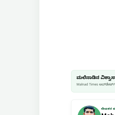
ಮಲೆನಾಡಿನ ವಿಶ್ವಾಸಾ
Malnad Times ಅಪ್‌ಡೇಟ್‌ಗಳ
ಲೇಖಕರ 