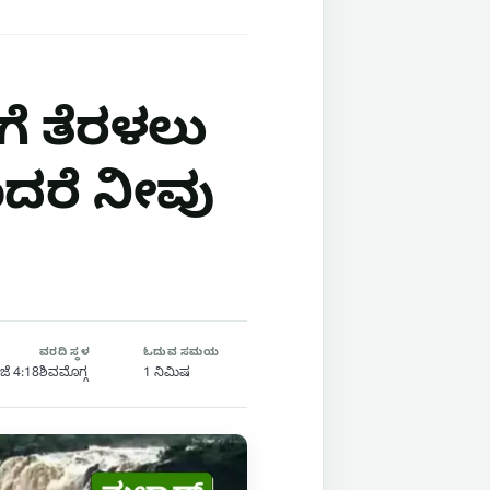
ಗೆ ತೆರಳಲು
ದರೆ ನೀವು
ವರದಿ ಸ್ಥಳ
ಓದುವ ಸಮಯ
ಜೆ 4:18
ಶಿವಮೊಗ್ಗ
1 ನಿಮಿಷ