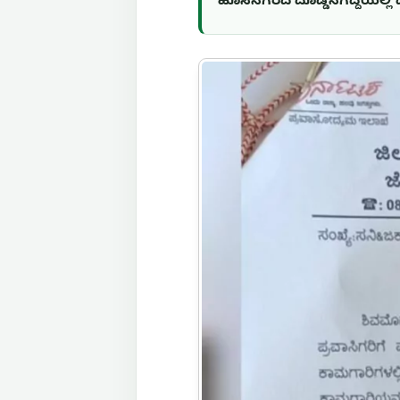
ಹೊಸನಗರದ ದೊಡ್ಡಿನಗದ್ದೆಯಲ್ಲಿ ಧರ