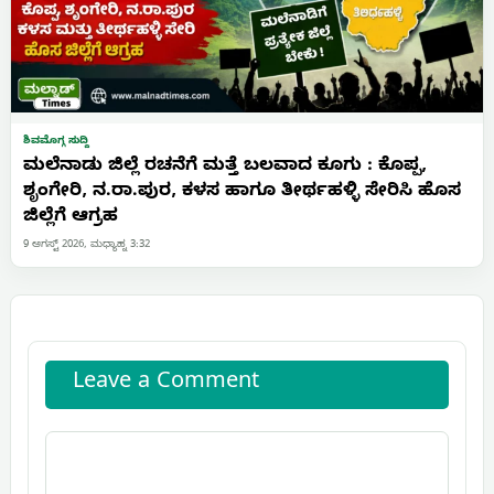
ಶಿವಮೊಗ್ಗ ಸುದ್ದಿ
ಮಲೆನಾಡು ಜಿಲ್ಲೆ ರಚನೆಗೆ ಮತ್ತೆ ಬಲವಾದ ಕೂಗು : ಕೊಪ್ಪ,
ಶೃಂಗೇರಿ, ನ.ರಾ.ಪುರ, ಕಳಸ ಹಾಗೂ ತೀರ್ಥಹಳ್ಳಿ ಸೇರಿಸಿ ಹೊಸ
ಜಿಲ್ಲೆಗೆ ಆಗ್ರಹ
9 ಆಗಸ್ಟ್ 2026, ಮಧ್ಯಾಹ್ನ 3:32
Leave a Comment
Comment