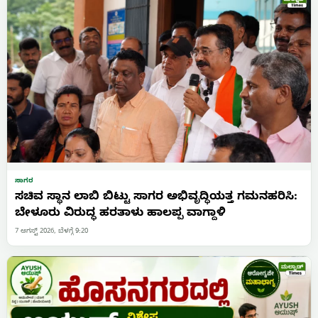
ಸಾಗರ
ಸಚಿವ ಸ್ಥಾನ ಲಾಬಿ ಬಿಟ್ಟು ಸಾಗರ ಅಭಿವೃದ್ಧಿಯತ್ತ ಗಮನಹರಿಸಿ:
ಬೇಳೂರು ವಿರುದ್ಧ ಹರತಾಳು ಹಾಲಪ್ಪ ವಾಗ್ದಾಳಿ
7 ಆಗಸ್ಟ್ 2026, ಬೆಳಗ್ಗೆ 9:20