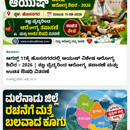
ಹೊಸನಗರ
ಆಗಸ್ಟ್ 11ಕ್ಕೆ ಹೊಸನಗರದಲ್ಲಿ ಆಯುಷ್ ವಿಶೇಷ ಆರೋಗ್ಯ
ಶಿಬಿರ – 2026 | ತಜ್ಞ ವೈದ್ಯರಿಂದ ಆರೋಗ್ಯ ತಪಾಸಣೆ ಮತ್ತು
ಉಚಿತ ಔಷಧಿ ವಿತರಣೆ
8 ಆಗಸ್ಟ್ 2026, ರಾತ್ರಿ 10:15