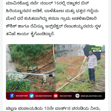
ಮಾವಿನಕೊಪ್ಪ ಸರ್ವೆ ನಂಬರ್ 16ರಲ್ಲಿ ರತ್ನಾಕರ ಬಿನ್
ಹಿರಿಯಣ್ಣನವರ ಅಡಿಕೆ, ಬಾಳೆತೋಟ ಮತ್ತು ಭತ್ತದ ಗದ್ದೆಯ
ಮೇಲೆ ಧರೆ ಕುಸಿತವಾಗಿದ್ದು ಕಸಬಾ ಗ್ರಾಮ ಆಡಳಿತಾಧಿಕಾರಿ
ಕೌಶಿಕ್ ಹಾಗೂ ರೆವಿನ್ಯೂ ಇನ್ಸ್‌ಪೆಕ್ಟರ್ ರೇಣುಕಯ್ಯನವರು ಸ್ಥಳ
ತನಿಖೆ ಕಾರ್ಯ ಕೈಗೊಂಡಿದ್ದಾರೆ.
ಪಟ್ಟಣ ಪಂಚಾಯತಿಯ 10ನೇ ವಾರ್ಡ್‌ನ ಚರಂಡಿಯ ನೀರು,