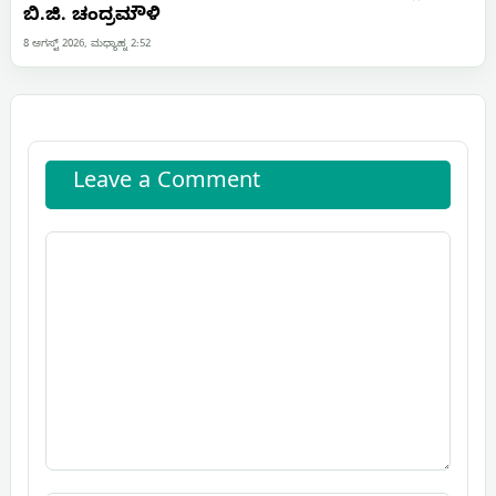
ಬಿ.ಜಿ. ಚಂದ್ರಮೌಳಿ
8 ಆಗಸ್ಟ್ 2026, ಮಧ್ಯಾಹ್ನ 2:52
Leave a Comment
Comment