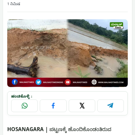
1 ನಿಮಿಷ
ಹಂಚಿಕೊಳ್ಳಿ :
WhatsApp
Facebook
X
Telegram
HOSANAGARA |
ಪಟ್ಟಣಕ್ಕೆ ಹೊಂದಿಕೊಂಡಂತಿರುವ