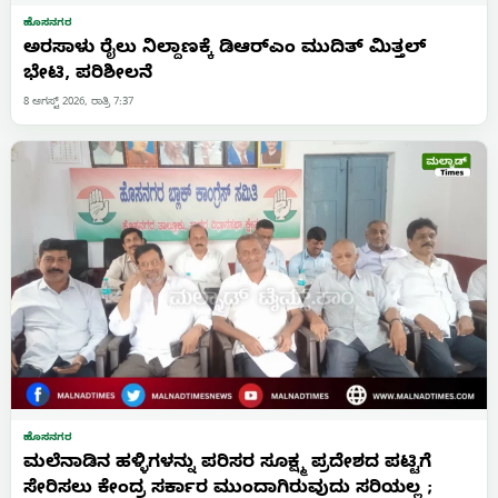
ಹೊಸನಗರ
ಅರಸಾಳು ರೈಲು ನಿಲ್ದಾಣಕ್ಕೆ ಡಿಆರ್‌ಎಂ ಮುದಿತ್ ಮಿತ್ತಲ್
ಭೇಟಿ, ಪರಿಶೀಲನೆ
8 ಆಗಸ್ಟ್ 2026, ರಾತ್ರಿ 7:37
ಹೊಸನಗರ
ಮಲೆನಾಡಿನ ಹಳ್ಳಿಗಳನ್ನು ಪರಿಸರ ಸೂಕ್ಷ್ಮ ಪ್ರದೇಶದ ಪಟ್ಟಿಗೆ
ಸೇರಿಸಲು ಕೇಂದ್ರ ಸರ್ಕಾರ ಮುಂದಾಗಿರುವುದು ಸರಿಯಲ್ಲ ;