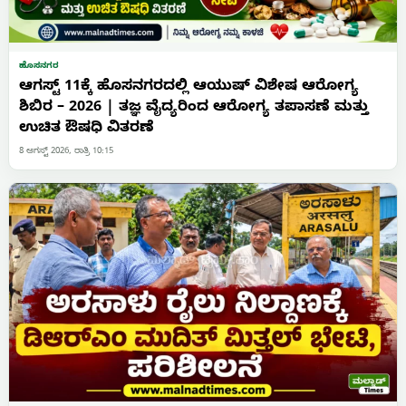
ಹೊಸನಗರ
ಆಗಸ್ಟ್ 11ಕ್ಕೆ ಹೊಸನಗರದಲ್ಲಿ ಆಯುಷ್ ವಿಶೇಷ ಆರೋಗ್ಯ
ಶಿಬಿರ – 2026 | ತಜ್ಞ ವೈದ್ಯರಿಂದ ಆರೋಗ್ಯ ತಪಾಸಣೆ ಮತ್ತು
ಉಚಿತ ಔಷಧಿ ವಿತರಣೆ
8 ಆಗಸ್ಟ್ 2026, ರಾತ್ರಿ 10:15