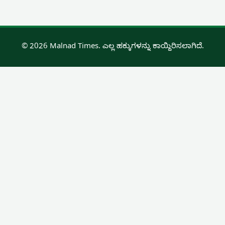
© 2026 Malnad Times. ಎಲ್ಲ ಹಕ್ಕುಗಳನ್ನು ಕಾಯ್ದಿರಿಸಲಾಗಿದೆ.