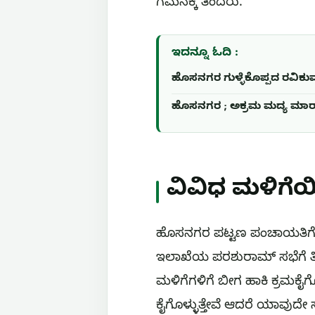
ಗಮನಕ್ಕೆ ತಂದರು.
ಇದನ್ನೂ ಓದಿ :
ಹೊಸನಗರ ಗುಳ್ಳೆಕೊಪ್ಪದ ರವಿಕುಮಾ
ಹೊಸನಗರ ; ಅಕ್ರಮ ಮದ್ಯ ಮಾರಾ
ವಿವಿಧ ಮಳಿಗೆಯಿ
ಹೊಸನಗರ ಪಟ್ಟಣ ಪಂಚಾಯತಿಗೆ 
ಇಲಾಖೆಯ ಪರಶುರಾಮ್‌ ಸಭೆಗೆ ತಿಳಿ
ಮಳಿಗೆಗಳಿಗೆ ಬೀಗ ಹಾಕಿ ಕ್ರಮಕೈಗ
ಕೈಗೊಳ್ಳುತ್ತೇವೆ ಆದರೆ ಯಾವುದೇ