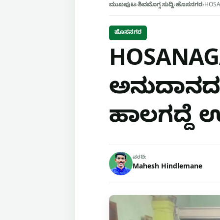
ಮುಖಪುಟ
›
ಶಿವಮೊಗ್ಗ ಸುದ್ದಿ
›
ಹೊಸನಗರ
›
HOSAN
ಹೊಸನಗರ
HOSANAGA
ಅನುದಾನದಲ್ಲ
ಹಾಲಗದ್ದೆ
ವರದಿ:
Mahesh Hindlemane