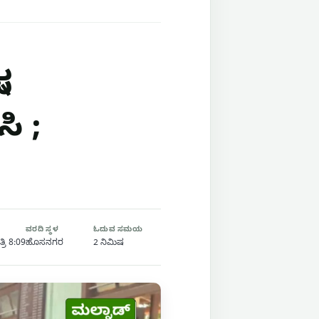
ಷ
ಿ ;
ವರದಿ ಸ್ಥಳ
ಓದುವ ಸಮಯ
್ರಿ 8:09
ಹೊಸನಗರ
2 ನಿಮಿಷ