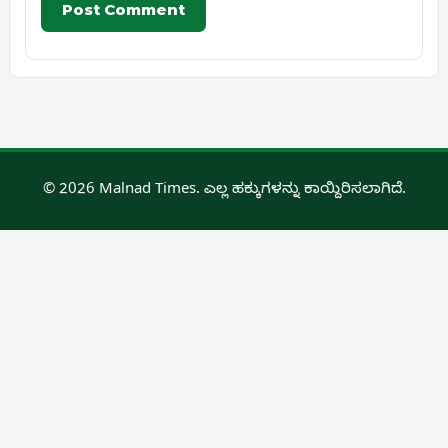
© 2026 Malnad Times. ಎಲ್ಲ ಹಕ್ಕುಗಳನ್ನು ಕಾಯ್ದಿರಿಸಲಾಗಿದೆ.