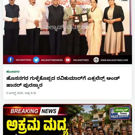
ಹೊಸನಗರ
ಹೊಸನಗರ ಗುಳ್ಳೆಕೊಪ್ಪದ ರವಿಕುಮಾರ್‌ಗೆ ಎಕ್ಸಲೆನ್ಸ್ ಅಂಡ್
ಹಾನರ್ ಪುರಸ್ಕಾರ
6 ಆಗಸ್ಟ್ 2026, ರಾತ್ರಿ 8:32