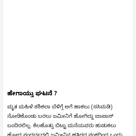
ಹೇಗಾಯ್ತು ಘಟನೆ ?
ಮೃತ ಮಹಿಳೆ ಶಶಿಕಲಾ ಬೆಳಿಗ್ಗೆ ಅಗೆ ಹಾಕಲು (ಸಸಿಮಡಿ)
ನೋಡಿಕೊಂಡು ಬರಲು ಜಮೀನಿಗೆ ಹೋಗಿದ್ದು ವಾಪಾಸ್
ಬಂದಿರಲಿಲ್ಲ. ಕೆಲಹೊತ್ತು ಬಿಟ್ಟು ಮನೆಯವರು ಹುಡುಕಲು
ಹೋದ ಸಂದರ್ಭದಲ್ಲಿ ಜಮೀನಿನ ಹತ್ತಿರದ ಸಂಕದಿಂದ ಒಂದು