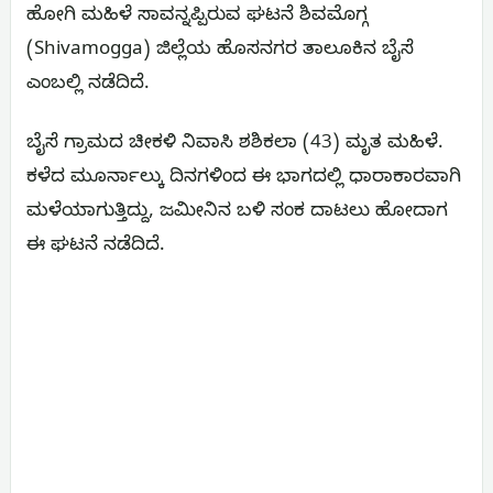
ಹೋಗಿ ಮಹಿಳೆ ಸಾವನ್ನಪ್ಪಿರುವ ಘಟನೆ ಶಿವಮೊಗ್ಗ
(Shivamogga) ಜಿಲ್ಲೆಯ ಹೊಸನಗರ ತಾಲೂಕಿನ ಬೈಸೆ
ಎಂಬಲ್ಲಿ ನಡೆದಿದೆ.
ಬೈಸೆ ಗ್ರಾಮದ ಚೀಕಳಿ ನಿವಾಸಿ ಶಶಿಕಲಾ (43) ಮೃತ ಮಹಿಳೆ.
ಕಳೆದ ಮೂರ್ನಾಲ್ಕು ದಿನಗಳಿಂದ ಈ ಭಾಗದಲ್ಲಿ ಧಾರಾಕಾರವಾಗಿ
ಮಳೆಯಾಗುತ್ತಿದ್ದು, ಜಮೀನಿನ ಬಳಿ ಸಂಕ ದಾಟಲು ಹೋದಾಗ
ಈ ಘಟನೆ ನಡೆದಿದೆ.