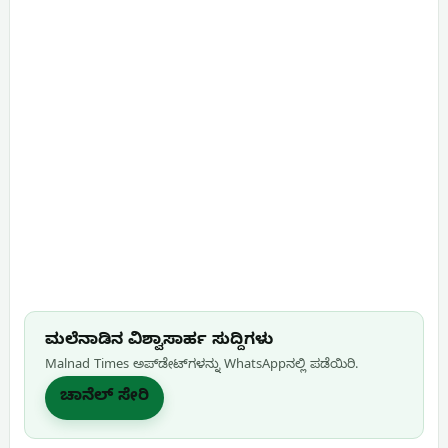
ಮಲೆನಾಡಿನ ವಿಶ್ವಾಸಾರ್ಹ ಸುದ್ದಿಗಳು
Malnad Times ಅಪ್‌ಡೇಟ್‌ಗಳನ್ನು WhatsApp‌ನಲ್ಲಿ ಪಡೆಯಿರಿ.
ಚಾನೆಲ್ ಸೇರಿ