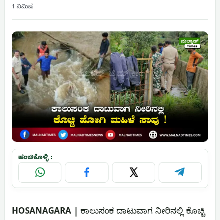
1 ನಿಮಿಷ
ಹಂಚಿಕೊಳ್ಳಿ :
WhatsApp
Facebook
X
Telegram
HOSANAGARA |
ಕಾಲುಸಂಕ ದಾಟುವಾಗ ನೀರಿನಲ್ಲಿ ಕೊಚ್ಚಿ