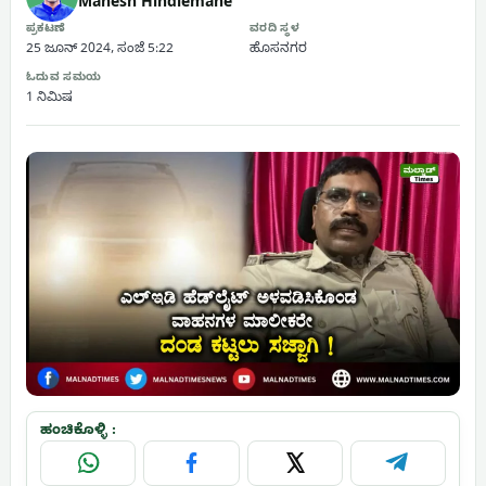
Mahesh Hindlemane
ಪ್ರಕಟಣೆ
ವರದಿ ಸ್ಥಳ
25 ಜೂನ್ 2024, ಸಂಜೆ 5:22
ಹೊಸನಗರ
ಓದುವ ಸಮಯ
1 ನಿಮಿಷ
ಹಂಚಿಕೊಳ್ಳಿ :
WhatsApp
Facebook
X
Telegram