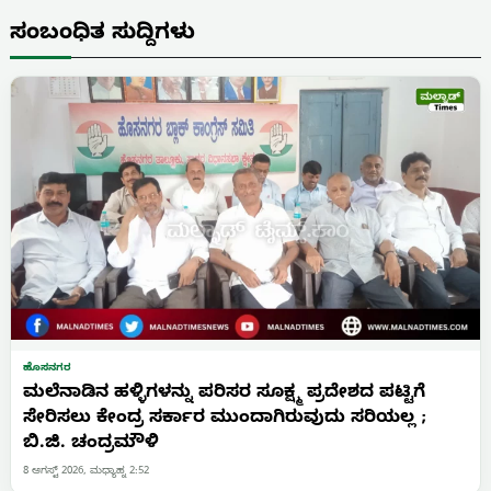
ಸಂಬಂಧಿತ ಸುದ್ದಿಗಳು
ಹೊಸನಗರ
ಮಲೆನಾಡಿನ ಹಳ್ಳಿಗಳನ್ನು ಪರಿಸರ ಸೂಕ್ಷ್ಮ ಪ್ರದೇಶದ ಪಟ್ಟಿಗೆ
ಸೇರಿಸಲು ಕೇಂದ್ರ ಸರ್ಕಾರ ಮುಂದಾಗಿರುವುದು ಸರಿಯಲ್ಲ ;
ಬಿ.ಜಿ. ಚಂದ್ರಮೌಳಿ
8 ಆಗಸ್ಟ್ 2026, ಮಧ್ಯಾಹ್ನ 2:52