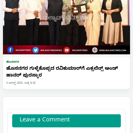
ಹೊಸನಗರ
ಹೊಸನಗರ ಗುಳ್ಳೆಕೊಪ್ಪದ ರವಿಕುಮಾರ್‌ಗೆ ಎಕ್ಸಲೆನ್ಸ್ ಅಂಡ್
ಹಾನರ್ ಪುರಸ್ಕಾರ
6 ಆಗಸ್ಟ್ 2026, ರಾತ್ರಿ 8:32
Leave a Comment