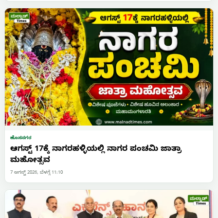
ಹೊಸನಗರ
ಆಗಸ್ಟ್ 17ಕ್ಕೆ ನಾಗರಹಳ್ಳಿಯಲ್ಲಿ ನಾಗರ ಪಂಚಮಿ ಜಾತ್ರಾ
ಮಹೋತ್ಸವ
7 ಆಗಸ್ಟ್ 2026, ಬೆಳಗ್ಗೆ 11:10