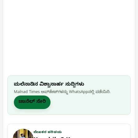
ಮಲೆನಾಡಿನ ವಿಶ್ವಾಸಾರ್ಹ ಸುದ್ದಿಗಳು
Malnad Times ಅಪ್‌ಡೇಟ್‌ಗಳನ್ನು WhatsApp‌ನಲ್ಲಿ ಪಡೆಯಿರಿ.
ಚಾನೆಲ್ ಸೇರಿ
ಲೇಖಕರ ಪರಿಚಯ