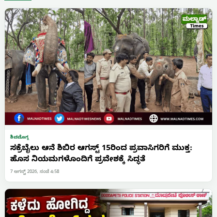
ಶಿವಮೊಗ್ಗ
ಸಕ್ರೆಬೈಲು ಆನೆ ಶಿಬಿರ ಆಗಸ್ಟ್ 15ರಿಂದ ಪ್ರವಾಸಿಗರಿಗೆ ಮುಕ್ತ:
ಹೊಸ ನಿಯಮಗಳೊಂದಿಗೆ ಪ್ರವೇಶಕ್ಕೆ ಸಿದ್ಧತೆ
7 ಆಗಸ್ಟ್ 2026, ಸಂಜೆ 4:58