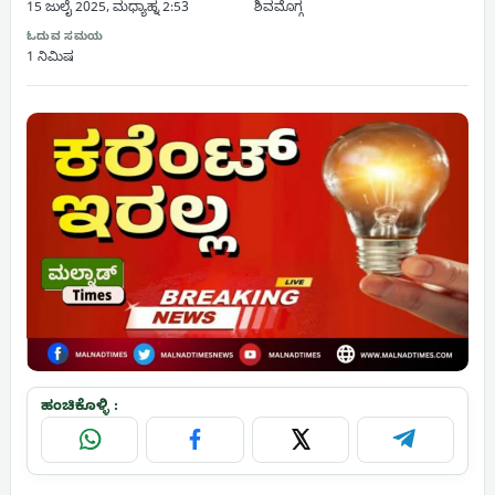
15 ಜುಲೈ 2025, ಮಧ್ಯಾಹ್ನ 2:53
ಶಿವಮೊಗ್ಗ
ಓದುವ ಸಮಯ
1 ನಿಮಿಷ
ಹಂಚಿಕೊಳ್ಳಿ :
WhatsApp
Facebook
X
Telegram