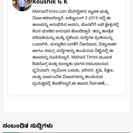
Koushik G K
MalnadTimes.com ವೆಬ್‌ಸೈಟ್‌ನ ಸ್ಥಾಪಕ ಮತ್ತು
ನಿರ್ವಾಹಕರಾಗಿದ್ದಾರೆ. ಅಕ್ಟೋಬರ್ 3 2019 ರಲ್ಲಿ ಈ
ತಾಣವನ್ನು ಆರಂಭಿಸಿದ ಅವರು, ಮೊದಲಿಗೆ ಐಟಿ ಕ್ಷೇತ್ರದಲ್ಲಿ
ಕೆಲಸ ಮಾಡಿದ ಅನುಭವ ಹೊಂದಿದ್ದಾರೆ. ತಮ್ಮ ತಾಂತ್ರಿಕ
ಪರಿಣತಿಯನ್ನು ಮತ್ತು ಸ್ಥಳೀಯ ಸುದ್ದಿಗಳ ಪ್ರೀತಿಯನ್ನು
ಒಂದಾಗಿಸಿ, ಮಲ್ನಾಡಿನ ಜನತೆಗೆ ನಿಖರವಾದ, ವಿಶ್ವಾಸಾರ್ಹ
ಹಾಗೂ ಸಮಗ್ರ ಸುದ್ದಿಗಳನ್ನು ತಲುಪಿಸುವ ನಿಟ್ಟಿನಲ್ಲಿ ಈ
ತಾಣವನ್ನು ರೂಪಿಸಿದ್ದಾರೆ. Malnad Times ಮೂಲಕ
ಶಿವಮೊಗ್ಗ ಮತ್ತು ಮಲ್ನಾಡು ಭಾಗದ ಸಮುದಾಯದ
ಧ್ವನಿಯಾಗಿ, ಗ್ರಾಮೀಣ ಬದುಕು, ಪರಿಸರ, ಕೃಷಿ, ಶಿಕ್ಷಣ,
ಮತ್ತು ಸಾರ್ವಜನಿಕ ವಿಚಾರಗಳನ್ನು ತಲುಪಿಸುವ
ಪ್ರಯತ್ನದಲ್ಲಿ ತೊಡಗಿದ್ದಾರೆ.ಈ ತಾಣದ ನಿರ್ವಹಣೆ,…
ಸಂಬಂಧಿತ ಸುದ್ದಿಗಳು