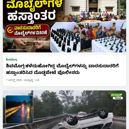
ಶಿವಮೊಗ್ಗ
ಶಿವಮೊಗ್ಗ:ಕಳೆದುಹೋಗಿದ್ದ ಮೊಬೈಲ್‌ಗಳನ್ನು ವಾರಸುದಾರರಿಗೆ
ಹಸ್ತಾಂತರಿಸಿದ ದೊಡ್ಡಪೇಟೆ ಪೊಲೀಸರು
7 ಆಗಸ್ಟ್ 2026, ಮಧ್ಯಾಹ್ನ 1:23